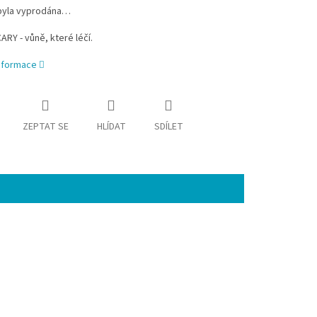
byla vyprodána…
Y - vůně, které léčí.
informace
ZEPTAT SE
HLÍDAT
SDÍLET