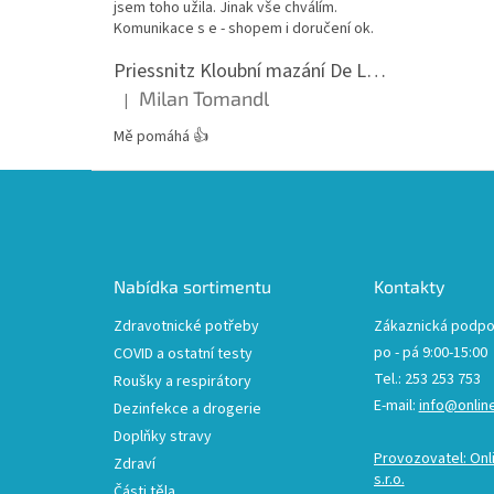
jsem toho užila. Jinak vše chválím.
Komunikace s e - shopem i doručení ok.
Priessnitz Kloubní mazání De Luxe, 200ml
Milan Tomandl
|
Hodnocení produktu je 5 z 5 hvězdiček.
Mě pomáhá 👍
Z
á
p
a
t
Nabídka sortimentu
Kontakty
í
Zdravotnické potřeby
Zákaznická podpo
po - pá 9:00-15:00
COVID a ostatní testy
Tel.: 253 253 753
Roušky a respirátory
E-mail:
info@onlin
Dezinfekce a drogerie
Doplňky stravy
Provozovatel: Onl
Zdraví
s.r.o.
Části těla