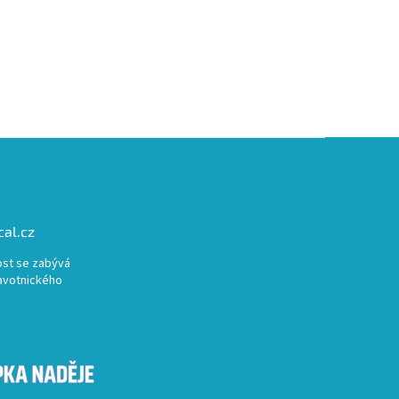
al.cz
st se zabývá
avotnického