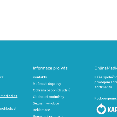
Informace pro Vás
OnlineMedic
ra:
Kontakty
Naše společno
prodejem zdr
Možnosti dopravy
sortimentu.
Ochrana osobních údajů
emedical.cz
Obchodní podmínky
Podporujeme:
Seznam výrobců
ineMedical
Reklamace
Bonusový program