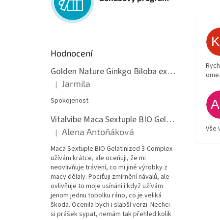
Hodnocení
Rych
Golden Nature Ginkgo Biloba extrakt 50:1 60mg, 100 kapslí
ome
Jarmila
|
Hodnocení produktu je 5 z 5 hvězdiček.
Spokojenost
Vitalvibe Maca Sextuple BIO Gelatinized 3-Complex, 60 kapslí
Vše 
Alena Antoňáková
|
Hodnocení produktu je 5 z 5 hvězdiček.
Maca Sextuple BIO Gelatinized 3-Complex -
užívám krátce, ale oceňuji, že mi
neovlivňuje trávení, co mi jiné výrobky z
macy dělaly. Pociťuji zmírnění návalů, ale
ovlivňuje to moje usínání i když užívám
jenom jednu tobolku ráno, co je veliká
škoda. Ocenila bych i slabší verzi. Nechci
si prášek sypat, nemám tak přehled kolik