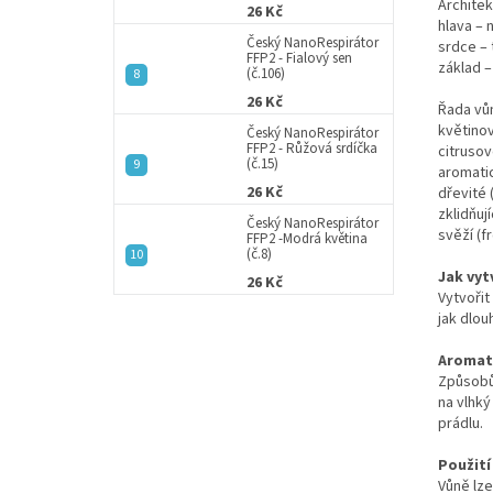
Architek
26 Kč
hlava – 
Český NanoRespirátor
srdce – 
FFP2 - Fialový sen
základ –
(č.106)
26 Kč
Řada vů
květinov
Český NanoRespirátor
FFP2 - Růžová srdíčka
citrusov
(č.15)
aromati
26 Kč
dřevité
zklidňují
Český NanoRespirátor
svěží (f
FFP2 -Modrá květina
(č.8)
Jak vyt
26 Kč
Vytvořit
jak dlou
Aromat
Způsobů
na vlhk
prádlu.
Použití
Vůně lze