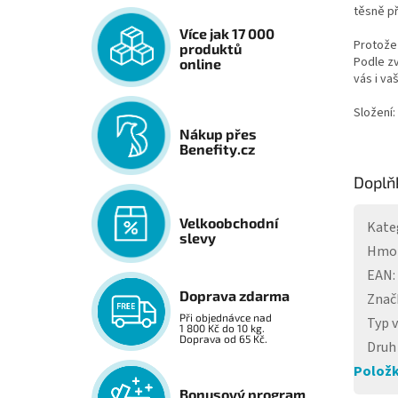
těsně p
Více jak 17 000
Protože 
produktů
Podle zv
online
vás i va
Složení:
Nákup přes
Benefity.cz
Doplň
Velkoobchodní
Kate
slevy
Hmo
EAN
:
Doprava zdarma
Znač
Při objednávce nad
Typ 
1 800 Kč do 10 kg.
Doprava od 65 Kč.
Druh
Položk
Bonusový program