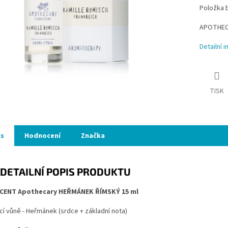
Položka 
APOTHECAR
Detailní 
TISK
is
Hodnocení
Značka
DETAILNÍ POPIS PRODUKTU
CENT Apothecary HEŘMÁNEK ŘÍMSKÝ 15 ml
ící vůně - Heřmánek (srdce + základní nota)