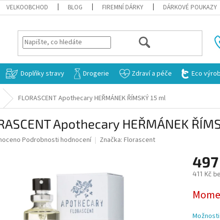
VELKOOBCHOD
BLOG
FIREMNÍ DÁRKY
DÁRKOVÉ POUKAZY
HLEDAT
Doplňky stravy
Drogerie
Zdraví a péče
Eco výro
FLORASCENT Apothecary HEŘMÁNEK ŘÍMSKÝ 15 ml
RASCENT Apothecary HEŘMÁNEK ŘÍMS
né
noceno
Podrobnosti hodnocení
Značka:
Florascent
ní
497
u
411 Kč b
Měrná
Momen
cena:
ek.
Možnosti