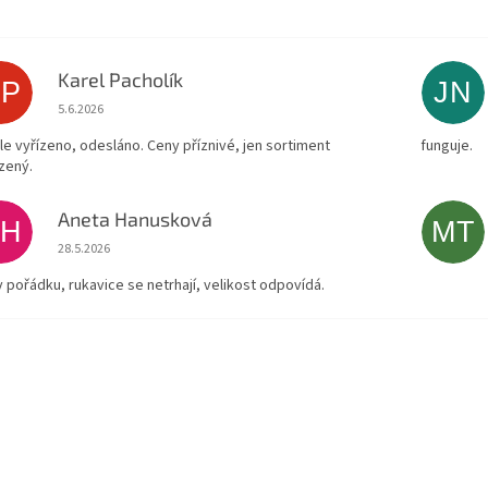
Karel Pacholík
KP
JN
Hodnocení obchodu je 4 z 5 hvězdiček.
5.6.2026
le vyřízeno, odesláno. Ceny příznivé, jen sortiment
funguje.
zený.
Aneta Hanusková
AH
MT
Hodnocení obchodu je 5 z 5 hvězdiček.
28.5.2026
v pořádku, rukavice se netrhají, velikost odpovídá.