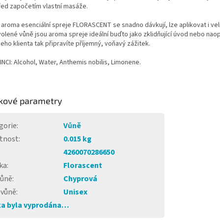
řed započetím vlastní masáže.
aroma esenciální spreje FLORASCENT se snadno dávkují, lze aplikovat i velm
olené vůně jsou aroma spreje ideální buďto jako zklidňující úvod nebo nao
šeho klienta tak připravíte příjemný, voňavý zážitek.
 INCI: Alcohol, Water, Anthemis nobilis, Limonene.
kové parametry
gorie
:
Vůně
tnost
:
0.015 kg
4260070286650
ka
:
Florascent
vůně
:
Chyprová
 vůně
:
Unisex
a byla vyprodána…