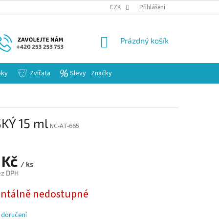
KARIERA
CZK
Přihlášení
NÁKUPNÍ
Prázdný košík
KOŠÍK
bky
Zvířata
Slevy
Značky
KÝ 15 ml
NC-AT-665
 Kč
/ ks
ez DPH
tálně nedostupné
 doručení