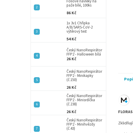
a
Fóliové návleky na
paže bílé, 100ks
n
86 Kč
e
l
1x 3v1 Chřipka
A/B/SARS-CoV-2
výtěrový test
54 Kč
Český NanoRespirátor
FFP2 - Halloween bílá
26 Kč
Český NanoRespirátor
FFP2 - Minikapky
Pop
(č.150)
26 Kč
Český NanoRespirátor
FFP2 - Minisrdíčka
(č.238)
26 Kč
FLORAS
Český NanoRespirátor
Zklidňuj
FFP2 - Minihvězdy
(č.43)