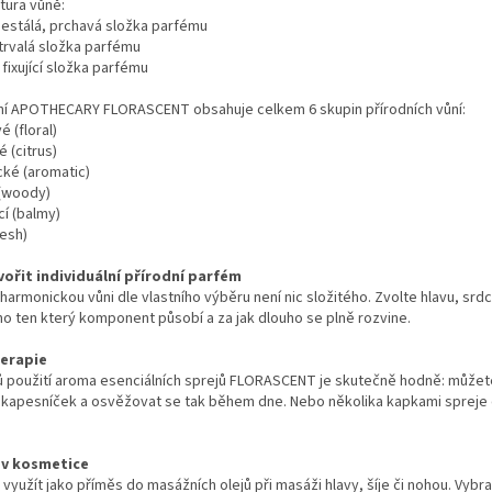
tura vůně:
nestálá, prchavá složka parfému
trvalá složka parfému
 fixující složka parfému
ní APOTHECARY FLORASCENT obsahuje celkem 6 skupin přírodních vůní:
é (floral)
é (citrus)
cké (aromatic)
 (woody)
cí (balmy)
resh)
vořit individuální přírodní parfém
 harmonickou vůni dle vlastního výběru není nic složitého. Zvolte hlavu, srdc
ho ten který komponent působí a za jak dlouho se plně rozvine.
erapie
 použití aroma esenciálních sprejů FLORASCENT je skutečně hodně: můžete
ý kapesníček a osvěžovat se tak během dne. Nebo několika kapkami spreje 
 v kosmetice
 využít jako příměs do masážních olejů při masáži hlavy, šíje či nohou. Vybr