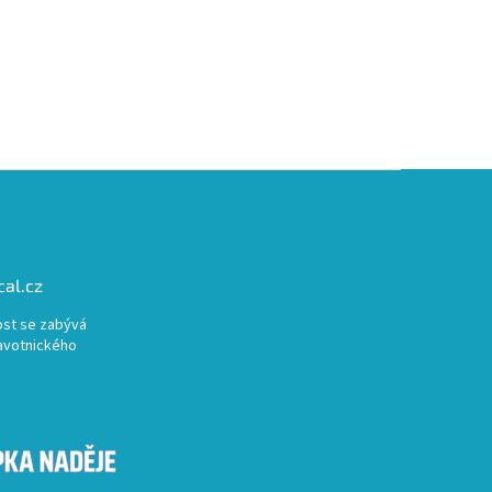
al.cz
st se zabývá
avotnického