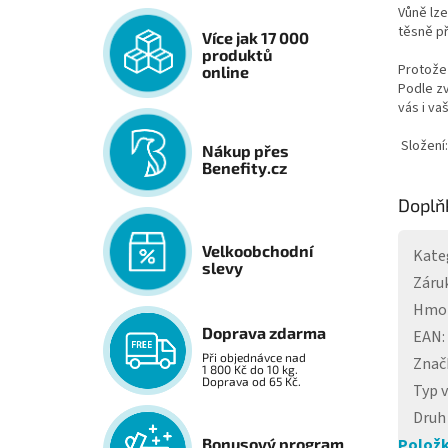
Vůně lze
těsně p
Více jak 17 000
produktů
Protože 
online
Podle zv
vás i va
Složení:
Nákup přes
Benefity.cz
Doplň
Velkoobchodní
Kate
slevy
Záru
Hmo
Doprava zdarma
EAN
:
Při objednávce nad
Znač
1 800 Kč do 10 kg.
Doprava od 65 Kč.
Typ 
Druh
Položk
Bonusový program