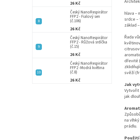
Architek
26 Kč
Český NanoRespirátor
hlava – 
FFP2 - Fialový sen
srdce – 
(č.106)
základ –
26 Kč
Řada vů
Český NanoRespirátor
FFP2 - Růžová srdíčka
květinov
(č.15)
citrusov
26 Kč
aromati
dřevité
Český NanoRespirátor
zklidňují
FFP2 -Modrá květina
(č.8)
svěží (f
26 Kč
Jak vyt
Vytvořit
jak dlou
Aromat
Způsobů
na vlhk
prádlu.
Použití