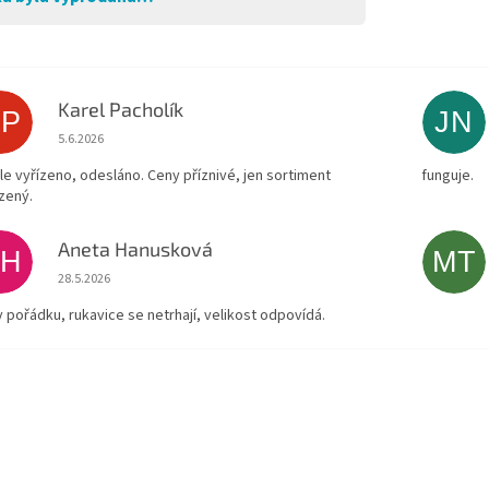
Karel Pacholík
KP
JN
Hodnocení obchodu je 4 z 5 hvězdiček.
5.6.2026
le vyřízeno, odesláno. Ceny příznivé, jen sortiment
funguje.
zený.
Aneta Hanusková
AH
MT
Hodnocení obchodu je 5 z 5 hvězdiček.
28.5.2026
v pořádku, rukavice se netrhají, velikost odpovídá.