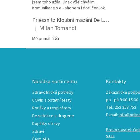
jsem toho užila. Jinak vše chválím.
Komunikace s e - shopem i doručení ok.
Priessnitz Kloubní mazání De Luxe, 200ml
Milan Tomandl
|
Hodnocení produktu je 5 z 5 hvězdiček.
Mě pomáhá 👍
Z
á
p
a
t
Nabídka sortimentu
Kontakty
í
Zdravotnické potřeby
Zákaznická podpo
po - pá 9:00-15:00
COVID a ostatní testy
Tel.: 253 253 753
Roušky a respirátory
E-mail:
info@onlin
Dezinfekce a drogerie
Doplňky stravy
Provozovatel: Onl
Zdraví
s.r.o.
Části těla