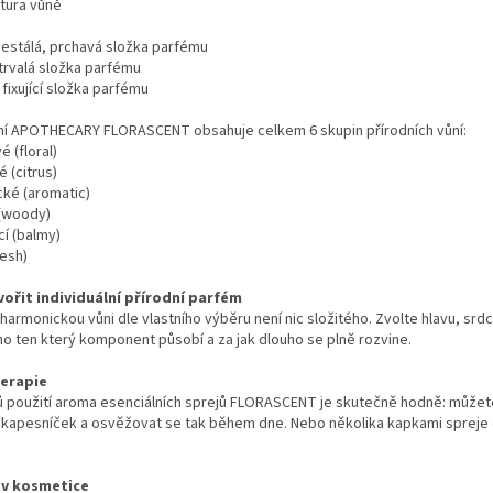
tura vůně
nestálá, prchavá složka parfému
trvalá složka parfému
 fixující složka parfému
ní APOTHECARY FLORASCENT obsahuje celkem 6 skupin přírodních vůní:
é (floral)
é (citrus)
cké (aromatic)
 (woody)
cí (balmy)
resh)
vořit individuální přírodní parfém
 harmonickou vůni dle vlastního výběru není nic složitého. Zvolte hlavu, srdc
ho ten který komponent působí a za jak dlouho se plně rozvine.
erapie
 použití aroma esenciálních sprejů FLORASCENT je skutečně hodně: můžete
ý kapesníček a osvěžovat se tak během dne. Nebo několika kapkami spreje 
 v kosmetice