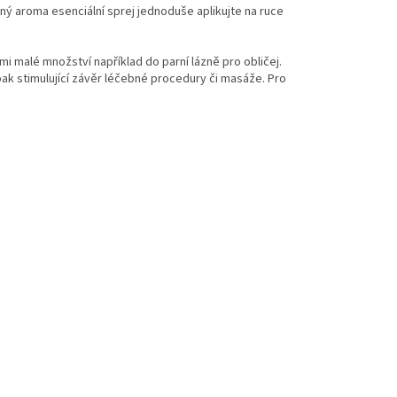
aný aroma esenciální sprej jednoduše aplikujte na ruce
i malé množství například do parní lázně pro obličej.
pak stimulující závěr léčebné procedury či masáže. Pro