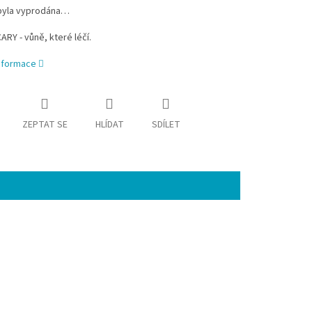
byla vyprodána…
Y - vůně, které léčí.
informace
ZEPTAT SE
HLÍDAT
SDÍLET