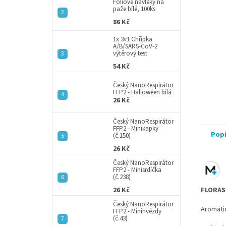
a
Fóliové návleky na
paže bílé, 100ks
n
86 Kč
e
l
1x 3v1 Chřipka
A/B/SARS-CoV-2
výtěrový test
54 Kč
Český NanoRespirátor
FFP2 - Halloween bílá
26 Kč
Český NanoRespirátor
FFP2 - Minikapky
Pop
(č.150)
26 Kč
Český NanoRespirátor
FFP2 - Minisrdíčka
(č.238)
26 Kč
FLORAS
Český NanoRespirátor
Aromatic
FFP2 - Minihvězdy
(č.43)