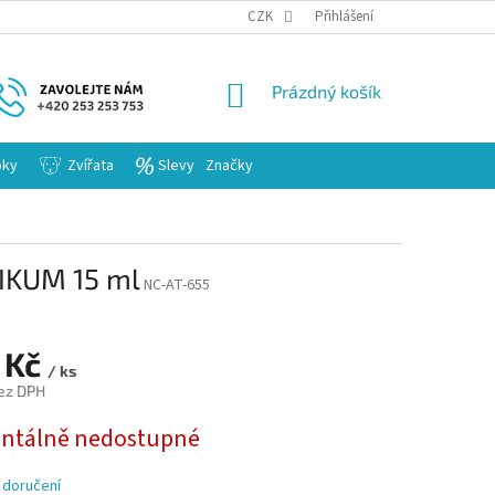
KARIERA
CZK
Přihlášení
NÁKUPNÍ
Prázdný košík
KOŠÍK
bky
Zvířata
Slevy
Značky
IKUM 15 ml
NC-AT-655
 Kč
/ ks
ez DPH
tálně nedostupné
 doručení