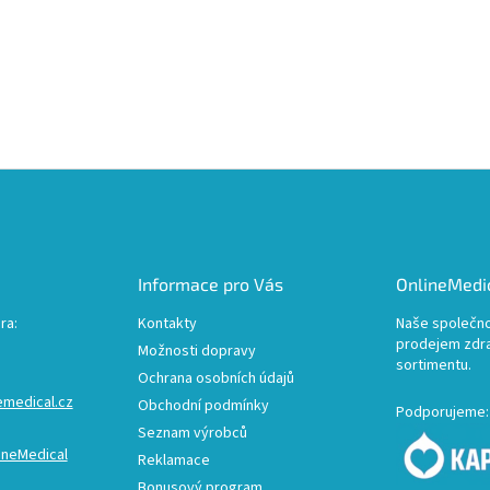
Informace pro Vás
OnlineMedic
ra:
Kontakty
Naše společno
prodejem zdr
Možnosti dopravy
sortimentu.
Ochrana osobních údajů
emedical.cz
Obchodní podmínky
Podporujeme:
Seznam výrobců
ineMedical
Reklamace
Bonusový program