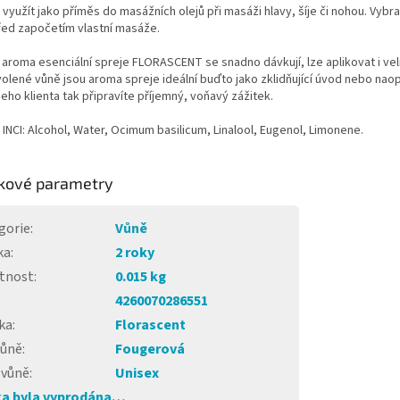
 využít jako příměs do masážních olejů při masáži hlavy, šíje či nohou. Vybr
řed započetím vlastní masáže.
aroma esenciální spreje FLORASCENT se snadno dávkují, lze aplikovat i velm
olené vůně jsou aroma spreje ideální buďto jako zklidňující úvod nebo nao
šeho klienta tak připravíte příjemný, voňavý zážitek.
 INCI: Alcohol, Water, Ocimum basilicum, Linalool, Eugenol, Limonene.
kové parametry
gorie
:
Vůně
ka
:
2 roky
tnost
:
0.015 kg
4260070286551
ka
:
Florascent
vůně
:
Fougerová
 vůně
:
Unisex
a byla vyprodána…