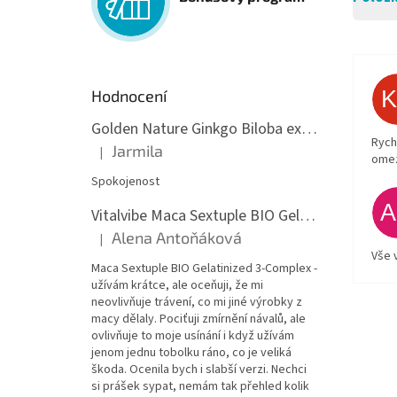
Hodnocení
Golden Nature Ginkgo Biloba extrakt 50:1 60mg, 100 kapslí
Rych
Jarmila
|
Hodnocení produktu je 5 z 5 hvězdiček.
ome
Spokojenost
Vitalvibe Maca Sextuple BIO Gelatinized 3-Complex, 60 kapslí
Alena Antoňáková
|
Hodnocení produktu je 5 z 5 hvězdiček.
Vše 
Maca Sextuple BIO Gelatinized 3-Complex -
užívám krátce, ale oceňuji, že mi
neovlivňuje trávení, co mi jiné výrobky z
macy dělaly. Pociťuji zmírnění návalů, ale
ovlivňuje to moje usínání i když užívám
jenom jednu tobolku ráno, co je veliká
škoda. Ocenila bych i slabší verzi. Nechci
si prášek sypat, nemám tak přehled kolik