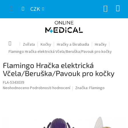
Přejít
NÁKUP
na
CZK
obsah
KOŠÍK
Domů
Zvířata
Kočky
Hračky a škrabadla
Hračky
Flamingo Hračka elektrická Včela/Beruška/Pavouk pro kočky
Flamingo Hračka elektrická
Včela/Beruška/Pavouk pro kočky
FLA-5343039
Průměrné
Neohodnoceno
Podrobnosti hodnocení
Značka:
Flamingo
hodnocení
produktu
je
0,0
z
5
hvězdiček.