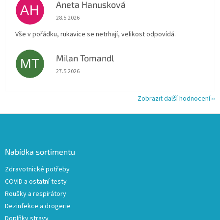
Aneta Hanusková
AH
Hodnocení obchodu je 5 z 5 hvězdiček.
28.5.2026
Vše v pořádku, rukavice se netrhají, velikost odpovídá.
Milan Tomandl
MT
Hodnocení obchodu je 5 z 5 hvězdiček.
27.5.2026
Zobrazit další hodnocení
Z
á
p
a
Nabídka sortimentu
t
Zdravotnické potřeby
í
COVID a ostatní testy
Roušky a respirátory
Dezinfekce a drogerie
Doplňky stravy