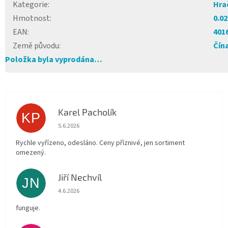
Kategorie
:
Hra
Hmotnost
:
0.02
EAN
:
401
Země původu
:
Čín
Položka byla vyprodána…
Karel Pacholík
KP
Hodnocení obchodu je 4 z 5 hvězdiček.
5.6.2026
Rychle vyřízeno, odesláno. Ceny příznivé, jen sortiment
omezený.
Jiří Nechvíl
JN
Hodnocení obchodu je 5 z 5 hvězdiček.
4.6.2026
funguje.