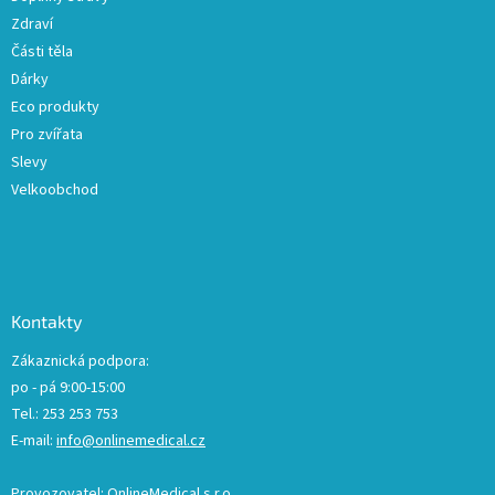
Zdraví
Části těla
Dárky
Eco produkty
Pro zvířata
Slevy
Velkoobchod
Kontakty
Zákaznická podpora:
po - pá 9:00-15:00
Tel.: 253 253 753
E-mail:
info@onlinemedical.cz
Provozovatel: OnlineMedical s.r.o.