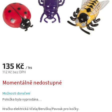
135 Kč
/ ks
112 Kč bez DPH
Měrná
Momentálně nedostupné
cena:
Možnosti doručení
Položka byla vyprodána…
Hračka elektrická Včela/Beruška/Pavouk pro kočky.