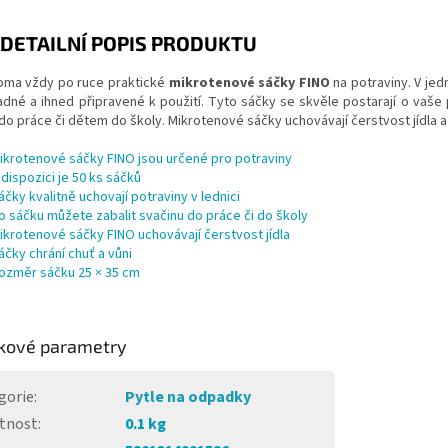
DETAILNÍ POPIS PRODUKTU
oma vždy po ruce praktické
mikrotenové sáčky FINO
na potraviny. V jed
adné a ihned připravené k použití. Tyto sáčky se skvěle postarají o vaše p
do práce či dětem do školy. Mikrotenové sáčky uchovávají čerstvost jídla a c
ikrotenové sáčky FINO jsou určené pro potraviny
 dispozici je 50 ks sáčků
áčky kvalitně uchovají potraviny v lednici
o sáčku můžete zabalit svačinu do práce či do školy
ikrotenové sáčky FINO uchovávají čerstvost jídla
áčky chrání chuť a vůni
ozměr sáčku 25 × 35 cm
kové parametry
gorie
:
Pytle na odpadky
tnost
:
0.1 kg