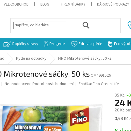
VELKOOBCHOD
BLOG
FIREMNÍ DÁRKY
DÁRKOVÉ POUKAZY
HLEDAT
Doplňky stravy
Drogerie
Zdraví a péče
Eco výro
pad
Pytle na odpadky
FINO Mikrotenové sáčky, 50 ks
 Mikrotenové sáčky, 50 ks
OM4991526
Průměrné
Neohodnoceno
Podrobnosti hodnocení
Značka:
Fino Green Life
hodnocení
produktu
35 Kč
–3
je
24 
0,0
20 Kč be
z
5
Měrná
0,48 Kč /
hvězdiček.
cena: