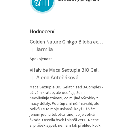
Hodnocení
Golden Nature Ginkgo Biloba extrakt 50:1 60mg, 100 kapslí
Jarmila
|
Hodnocení produktu je 5 z 5 hvězdiček.
Spokojenost
Vitalvibe Maca Sextuple BIO Gelatinized 3-Complex, 60 kapslí
Alena Antoňáková
|
Hodnocení produktu je 5 z 5 hvězdiček.
Maca Sextuple BIO Gelatinized 3-Complex -
užívám krátce, ale oceňuji, že mi
neovlivňuje trávení, co mi jiné výrobky z
macy dělaly. Pociťuji zmírnění návalů, ale
ovlivňuje to moje usínání i když užívám
jenom jednu tobolku ráno, co je veliká
škoda. Ocenila bych i slabší verzi. Nechci
si prášek sypat, nemám tak přehled kolik