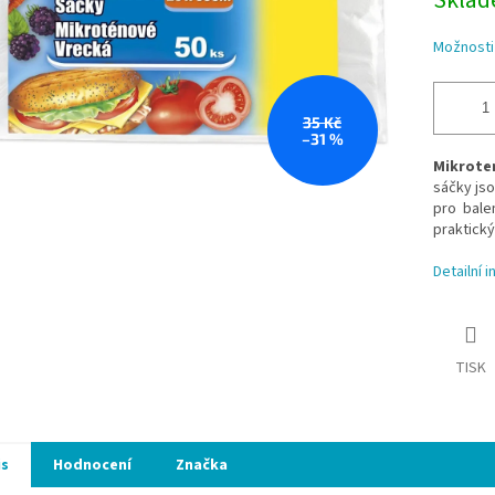
Skla
Možnosti
35 Kč
–31 %
Mikrote
sáčky jso
pro bale
praktický
Detailní 
TISK
is
Hodnocení
Značka