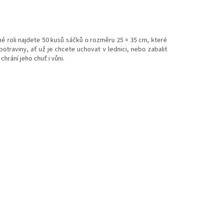
né roli najdete 50 kusů sáčků o rozměru 25 × 35 cm, které
otraviny, ať už je chcete uchovat v lednici, nebo zabalit
hrání jeho chuť i vůni.