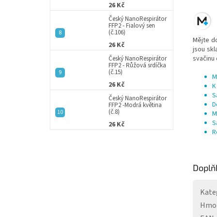
26 Kč
Český NanoRespirátor
FFP2 - Fialový sen
(č.106)
Mějte d
26 Kč
jsou skl
svačinu 
Český NanoRespirátor
FFP2 - Růžová srdíčka
(č.15)
M
26 Kč
K
S
Český NanoRespirátor
D
FFP2 -Modrá květina
(č.8)
M
S
26 Kč
R
Doplň
Kate
Hmo