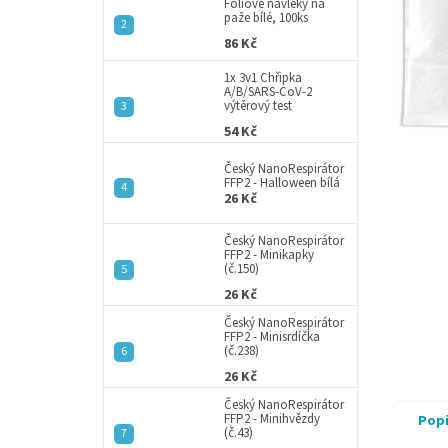
a
Fóliové návleky na
paže bílé, 100ks
n
86 Kč
e
l
1x 3v1 Chřipka
A/B/SARS-CoV-2
výtěrový test
54 Kč
Český NanoRespirátor
FFP2 - Halloween bílá
26 Kč
Český NanoRespirátor
FFP2 - Minikapky
(č.150)
26 Kč
Český NanoRespirátor
FFP2 - Minisrdíčka
(č.238)
26 Kč
Český NanoRespirátor
FFP2 - Minihvězdy
Pop
(č.43)