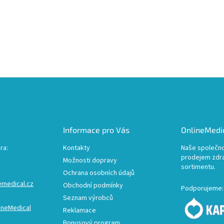
Informace pro Vás
OnlineMedic
ra:
Kontakty
Naše společno
prodejem zdr
Možnosti dopravy
sortimentu.
Ochrana osobních údajů
emedical.cz
Obchodní podmínky
Podporujeme:
Seznam výrobců
ineMedical
Reklamace
Bonusový program