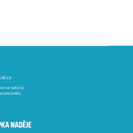
al.cz
st se zabývá
avotnického