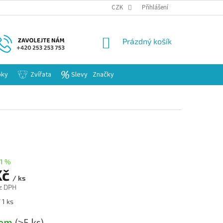
KARIERA
CZK
Přihlášení
NÁKUPNÍ
Prázdný košík
KOŠÍK
bky
Zvířata
Slevy
Značky
1 %
Kč
/ ks
z DPH
 1 ks