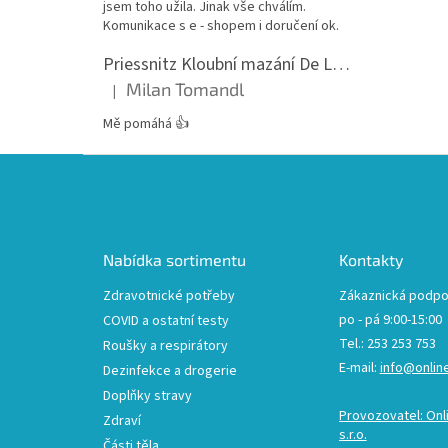
jsem toho užila. Jinak vše chválím.
Komunikace s e - shopem i doručení ok.
Priessnitz Kloubní mazání De Luxe, 200ml
Milan Tomandl
|
Hodnocení produktu je 5 z 5 hvězdiček.
Mě pomáhá 👍
Z
á
p
a
t
Nabídka sortimentu
Kontakty
í
Zdravotnické potřeby
Zákaznická podpo
po - pá 9:00-15:00
COVID a ostatní testy
Tel.: 253 253 753
Roušky a respirátory
E-mail:
info@onlin
Dezinfekce a drogerie
Doplňky stravy
Provozovatel: Onl
Zdraví
s.r.o.
Části těla