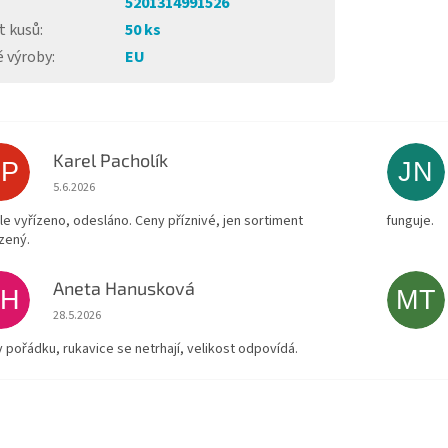
5201314991526
t kusů
:
50 ks
 výroby
:
EU
Karel Pacholík
KP
JN
Hodnocení obchodu je 4 z 5 hvězdiček.
5.6.2026
le vyřízeno, odesláno. Ceny příznivé, jen sortiment
funguje.
zený.
Aneta Hanusková
AH
MT
Hodnocení obchodu je 5 z 5 hvězdiček.
28.5.2026
v pořádku, rukavice se netrhají, velikost odpovídá.