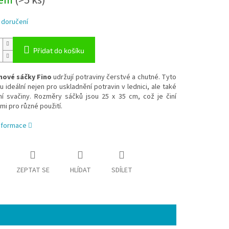
dem
(>5 ks)
 doručení
Přidat do košíku
nové sáčky Fino
udržují potraviny čerstvé a chutné. Tyto
u ideální nejen pro uskladnění potravin v lednici, ale také
ní svačiny. Rozměry sáčků jsou 25 x 35 cm, což je činí
mi pro různé použití.
informace
ZEPTAT SE
HLÍDAT
SDÍLET