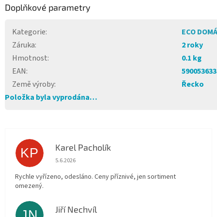
Doplňkové parametry
Kategorie
:
ECO DOM
Záruka
:
2 roky
Hmotnost
:
0.1 kg
EAN
:
590053633
Země výroby
:
Řecko
Položka byla vyprodána…
Karel Pacholík
KP
Hodnocení obchodu je 4 z 5 hvězdiček.
5.6.2026
Rychle vyřízeno, odesláno. Ceny příznivé, jen sortiment
omezený.
Jiří Nechvíl
JN