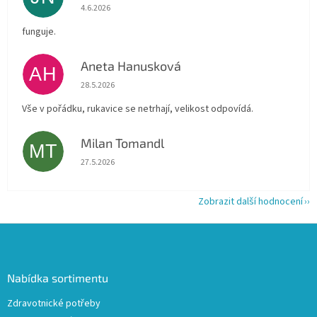
Hodnocení obchodu je 5 z 5 hvězdiček.
4.6.2026
funguje.
Aneta Hanusková
AH
Hodnocení obchodu je 5 z 5 hvězdiček.
28.5.2026
Vše v pořádku, rukavice se netrhají, velikost odpovídá.
Milan Tomandl
MT
Hodnocení obchodu je 5 z 5 hvězdiček.
27.5.2026
Zobrazit další hodnocení
Z
á
p
a
Nabídka sortimentu
t
Zdravotnické potřeby
í