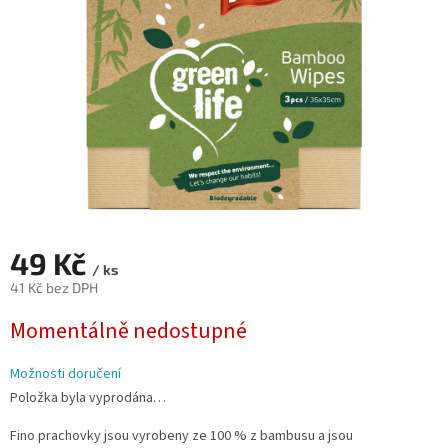
49 Kč
/ ks
41 Kč bez DPH
Měrná
Momentálně nedostupné
cena:
Možnosti doručení
Položka byla vyprodána…
Fino prachovky jsou vyrobeny ze 100 % z bambusu a jsou