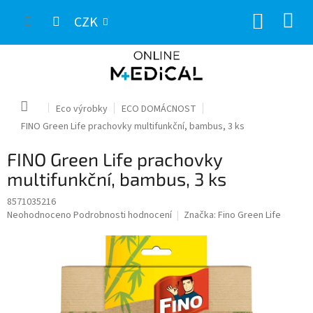
Přejít
NÁKUP
na
CZK
obsah
KOŠÍK
Domů
Eco výrobky
ECO DOMÁCNOST
FINO Green Life prachovky multifunkční, bambus, 3 ks
FINO Green Life prachovky
multifunkční, bambus, 3 ks
8571035216
Průměrné
Neohodnoceno
Podrobnosti hodnocení
Značka:
Fino Green Life
hodnocení
produktu
je
0,0
z
5
hvězdiček.