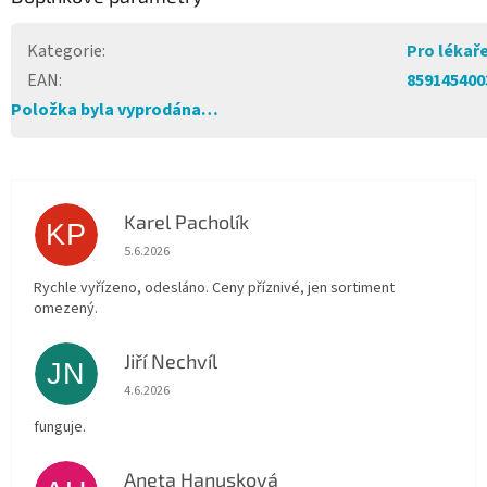
Kategorie
:
Pro lékař
EAN
:
859145400
Položka byla vyprodána…
Karel Pacholík
KP
Hodnocení obchodu je 4 z 5 hvězdiček.
5.6.2026
Rychle vyřízeno, odesláno. Ceny příznivé, jen sortiment
omezený.
Jiří Nechvíl
JN
Hodnocení obchodu je 5 z 5 hvězdiček.
4.6.2026
funguje.
Aneta Hanusková