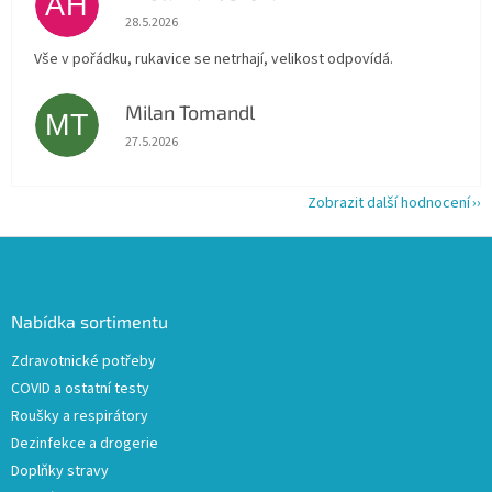
AH
Hodnocení obchodu je 5 z 5 hvězdiček.
28.5.2026
Vše v pořádku, rukavice se netrhají, velikost odpovídá.
Milan Tomandl
MT
Hodnocení obchodu je 5 z 5 hvězdiček.
27.5.2026
Zobrazit další hodnocení
Z
á
p
a
Nabídka sortimentu
t
Zdravotnické potřeby
í
COVID a ostatní testy
Roušky a respirátory
Dezinfekce a drogerie
Doplňky stravy