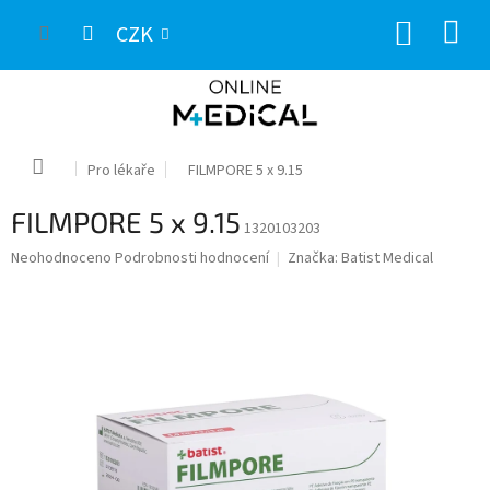
Přejít
NÁKUP
na
CZK
obsah
KOŠÍK
Domů
Pro lékaře
FILMPORE 5 x 9.15
FILMPORE 5 x 9.15
1320103203
Průměrné
Neohodnoceno
Podrobnosti hodnocení
Značka:
Batist Medical
hodnocení
produktu
je
0,0
z
5
hvězdiček.