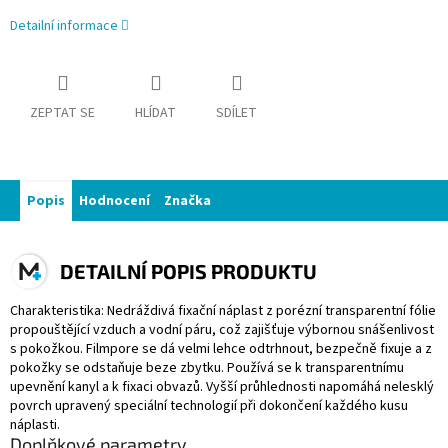
Detailní informace
ZEPTAT SE
HLÍDAT
SDÍLET
Popis
Hodnocení
Značka
DETAILNÍ POPIS PRODUKTU
Charakteristika: Nedráždivá fixační náplast z porézní transparentní fólie
propouštějící vzduch a vodní páru, což zajišťuje výbornou snášenlivost
s pokožkou. Filmpore se dá velmi lehce odtrhnout, bezpečně fixuje a z
pokožky se odstaňuje beze zbytku. Používá se k transparentnímu
upevnění kanyl a k fixaci obvazů. Vyšší průhlednosti napomáhá nelesklý
povrch upravený speciální technologií při dokončení každého kusu
náplasti.
Doplňkové parametry