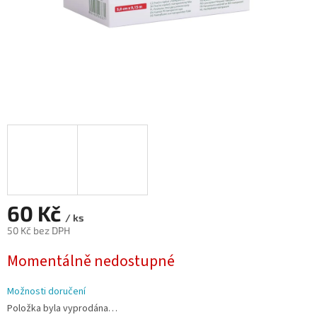
60 Kč
/ ks
50 Kč bez DPH
Měrná
Momentálně nedostupné
cena:
Možnosti doručení
Položka byla vyprodána…