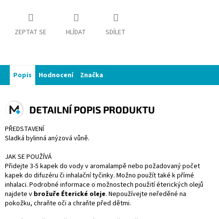
ZEPTAT SE
HLÍDAT
SDÍLET
Popis
Hodnocení
Značka
DETAILNÍ POPIS PRODUKTU
PŘEDSTAVENÍ
Sladká bylinná anýzová vůně.
JAK SE POUŽÍVÁ
Přidejte 3-5 kapek do vody v aromalampě nebo požadovaný počet
kapek do difuzéru či inhalační tyčinky. Možno použít také k přímé
inhalaci. Podrobné informace o možnostech použití éterických olejů
najdete v
brožuře Éterické oleje
. Nepoužívejte neředěné na
pokožku, chraňte oči a chraňte před dětmi.