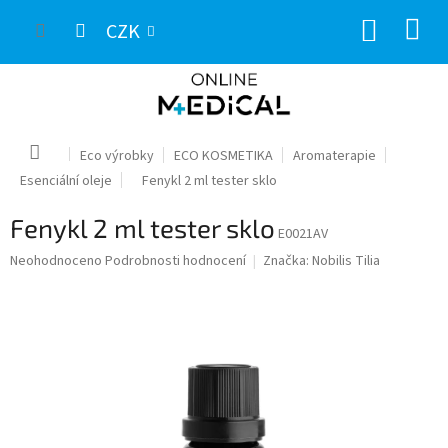
Přejít
NÁKUP
na
CZK
obsah
KOŠÍK
Domů
Eco výrobky
ECO KOSMETIKA
Aromaterapie
Esenciální oleje
Fenykl 2 ml tester sklo
Fenykl 2 ml tester sklo
E0021AV
Průměrné
Neohodnoceno
Podrobnosti hodnocení
Značka:
Nobilis Tilia
hodnocení
produktu
je
0,0
z
5
hvězdiček.