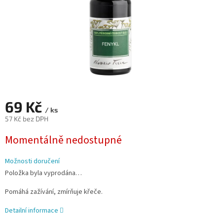
69 Kč
/ ks
57 Kč bez DPH
Měrná
Momentálně nedostupné
cena:
Možnosti doručení
Položka byla vyprodána…
Pomáhá zažívání, zmírňuje křeče.
Detailní informace