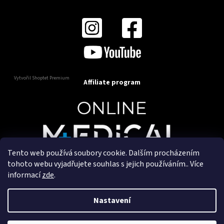
Vytvořil Shoptet Premium
Affiliate program
Tento web používá soubory cookie. Dalším procházením
Copyright 2025
OnlineMedical.cz
. Všechna práva
tohoto webu vyjadřujete souhlas s jejich používáním.. Více
vyhrazena.
informací
zde
.
Vytvořil a marketingově zajišťuje
HyperGroup.cz
Nastavení