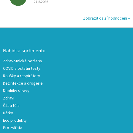
Hodnocení obchodu je 5 z 5 hvězdiček.
27.5.2026
Zobrazit další hodnocení
Z
á
p
a
Nabídka sortimentu
t
Zdravotnické potřeby
í
COVID a ostatní testy
Roušky a respirátory
Dezinfekce a drogerie
Doplňky stravy
Zdraví
Části těla
Dárky
Eco produkty
Pro zvířata