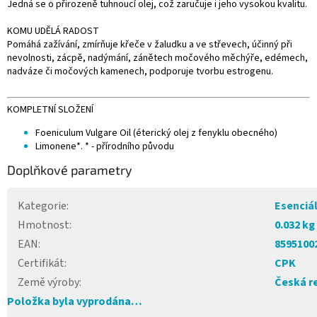
Jedná se o přirozeně tuhnoucí olej, což zaručuje i jeho vysokou kvalitu.
KOMU UDĚLÁ RADOST
Pomáhá zažívání, zmírňuje křeče v žaludku a ve střevech, účinný při
nevolnosti, zácpě, nadýmání, zánětech močového měchýře, edémech,
nadváze či močových kamenech, podporuje tvorbu estrogenu.
KOMPLETNÍ SLOŽENÍ
Foeniculum Vulgare Oil (éterický olej z fenyklu obecného)
Limonene*. * - přírodního původu
Doplňkové parametry
Kategorie
:
Esenciál
Hmotnost
:
0.032 kg
EAN
:
8595100
Certifikát
:
CPK
Země výroby
:
Česká r
Položka byla vyprodána…