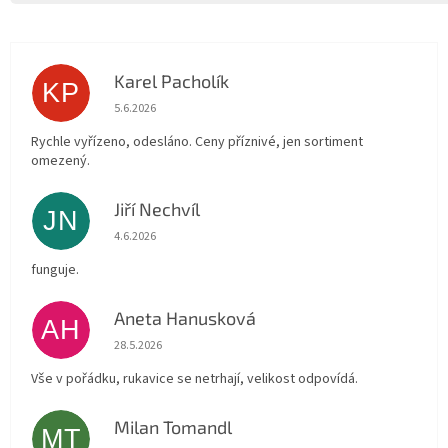
Karel Pacholík
KP
Hodnocení obchodu je 4 z 5 hvězdiček.
5.6.2026
Rychle vyřízeno, odesláno. Ceny příznivé, jen sortiment
omezený.
Jiří Nechvíl
JN
Hodnocení obchodu je 5 z 5 hvězdiček.
4.6.2026
funguje.
Aneta Hanusková
AH
Hodnocení obchodu je 5 z 5 hvězdiček.
28.5.2026
Vše v pořádku, rukavice se netrhají, velikost odpovídá.
Milan Tomandl
MT