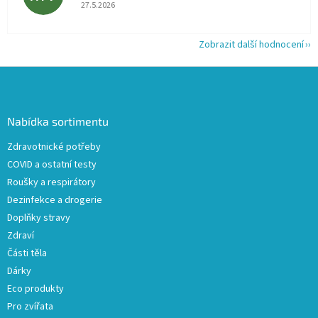
Hodnocení obchodu je 5 z 5 hvězdiček.
27.5.2026
Zobrazit další hodnocení
Z
á
p
a
Nabídka sortimentu
t
Zdravotnické potřeby
í
COVID a ostatní testy
Roušky a respirátory
Dezinfekce a drogerie
Doplňky stravy
Zdraví
Části těla
Dárky
Eco produkty
Pro zvířata