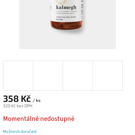
358 Kč
/ ks
320 Kč bez DPH
Měrná
Momentálně nedostupné
cena:
Možnosti doručení