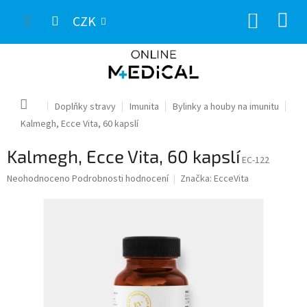
Přejít
NÁKUP
na
CZK
obsah
KOŠÍK
Domů
Doplňky stravy
Imunita
Bylinky a houby na imunitu
Kalmegh, Ecce Vita, 60 kapslí
Kalmegh, Ecce Vita, 60 kapslí
EC-122
Průměrné
Neohodnoceno
Podrobnosti hodnocení
Značka:
EcceVita
hodnocení
produktu
je
0,0
z
5
hvězdiček.