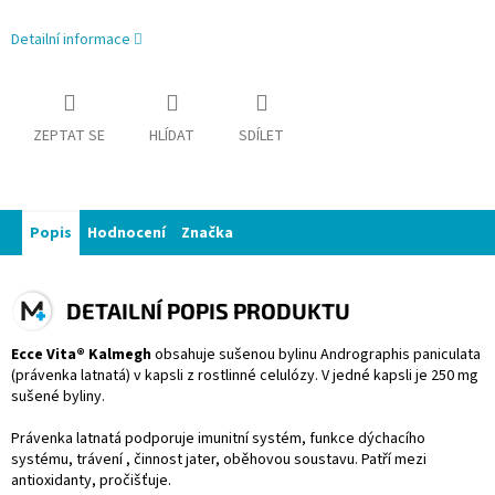
Detailní informace
ZEPTAT SE
HLÍDAT
SDÍLET
Popis
Hodnocení
Značka
DETAILNÍ POPIS PRODUKTU
Ecce Vita® Kalmegh
obsahuje sušenou bylinu Andrographis paniculata
(právenka latnatá) v kapsli z rostlinné celulózy. V jedné kapsli je 250 mg
sušené byliny.
Právenka latnatá podporuje imunitní systém, funkce dýchacího
systému, trávení , činnost jater, oběhovou soustavu. Patří mezi
antioxidanty, pročišťuje.