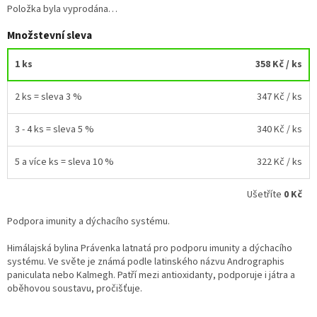
Položka byla vyprodána…
Množstevní sleva
1 ks
358 Kč
/ ks
2 ks = sleva 3 %
347 Kč
/ ks
3 - 4 ks = sleva 5 %
340 Kč
/ ks
5 a více ks = sleva 10 %
322 Kč
/ ks
Ušetříte
0 Kč
Podpora imunity a dýchacího systému.
Himálajská bylina Právenka latnatá pro podporu imunity a dýchacího
systému. Ve světe je známá podle latinského názvu Andrographis
paniculata nebo Kalmegh. Patří mezi antioxidanty, podporuje i játra a
oběhovou soustavu, pročišťuje.