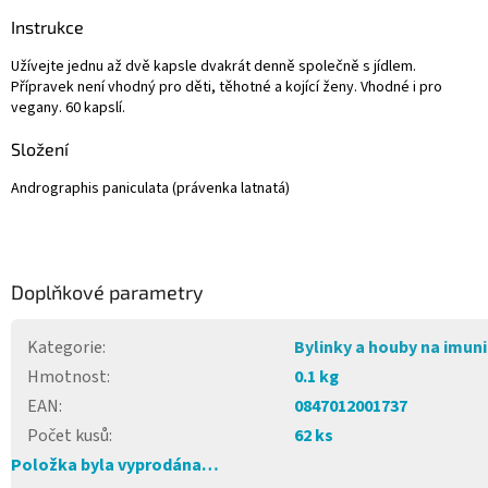
Instrukce
Užívejte jednu až dvě kapsle dvakrát denně společně s jídlem.
Přípravek není vhodný pro děti, těhotné a kojící ženy. Vhodné i pro
vegany. 60 kapslí.
Složení
Andrographis paniculata (právenka latnatá)
Doplňkové parametry
Kategorie
:
Bylinky a houby na imun
Hmotnost
:
0.1 kg
EAN
:
0847012001737
Počet kusů
:
62 ks
Položka byla vyprodána…