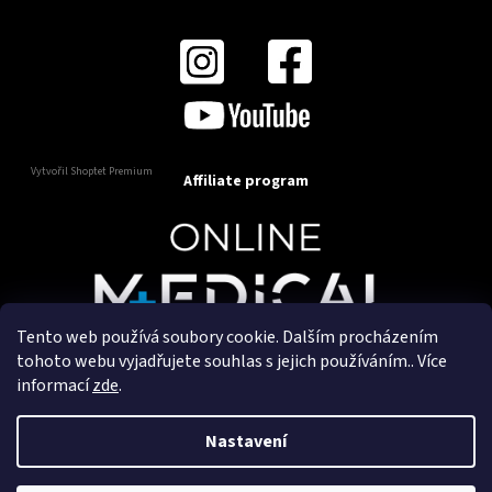
Vytvořil Shoptet Premium
Affiliate program
Tento web používá soubory cookie. Dalším procházením
Copyright 2025
OnlineMedical.cz
. Všechna práva
tohoto webu vyjadřujete souhlas s jejich používáním.. Více
vyhrazena.
informací
zde
.
Vytvořil a marketingově zajišťuje
HyperGroup.cz
Nastavení