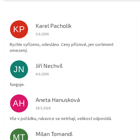
Karel Pacholík
KP
Hodnocení obchodu je 4 z 5 hvězdiček.
5.6.2026
Rychle vyřízeno, odesláno. Ceny příznivé, jen sortiment
omezený.
Jiří Nechvíl
JN
Hodnocení obchodu je 5 z 5 hvězdiček.
4.6.2026
funguje.
Aneta Hanusková
AH
Hodnocení obchodu je 5 z 5 hvězdiček.
28.5.2026
Vše v pořádku, rukavice se netrhají, velikost odpovídá.
Milan Tomandl
MT