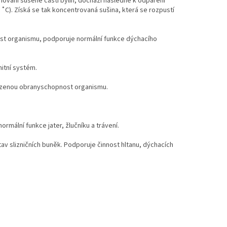
hování sušené části bylin, dochází následně k odpaření
C). Získá se tak koncentrovaná sušina, která se rozpustí
ost organismu, podporuje normální funkce dýchacího
nitní systém.
rozenou obranyschopnost organismu.
ormální funkce jater, žlučníku a trávení.
stav slizničních buněk. Podporuje činnost hltanu, dýchacích