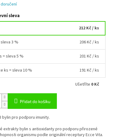
 doručení
vní sleva
212 Kč
/ ks
= sleva 3 %
206 Kč
/ ks
ks = sleva 5 %
201 Kč
/ ks
ce ks = sleva 10 %
191 Kč
/ ks
Ušetříte
0 Kč
Přidat do košíku
8 bylin pro podporu imunity.
 extrakty bylin s antioxidanty pro podporu přirozené
opnosti organismu podle originální receptury Ecce Vita.