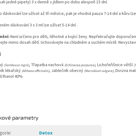
sah jedné pipety) 3 x denně s jídlem po dobu alespoň 15 dní.
o dávkování lze užívat až tři měsíce, pak je vhodná pauza 7-14 dní a kůru lz
eném dávkování 3 x 3 ml lze užívat 5-14 dní .
nění:
Není určeno pro děti, těhotné a kojící ženy. Nepřekračujte doporučen
ejte mimo dosah dětí. Uchovávejte na chladném a suchém místě. Nevystavu
í
ný
, Třapatka nachová
, Lichořeřišnice větší
(Sambucus nigra)
(Echinacea purpurea)
(
ník lékařský
, Jablečník obecný
, Divizna ma
(Althaea officinalis)
(Marrubium vulgare)
, Ethanol 40%
kové parametry
gorie
:
Detox