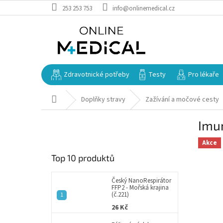
Přejít
253 253 753
info@onlinemedical.cz
na
obsah
Zdravotnické potřeby
Testy
Pro lékaře
Domů
Doplňky stravy
Zažívání a močové cesty
P
Imun
o
s
Akce
t
Top 10 produktů
r
a
n
Český NanoRespirátor
FFP2 - Mořská krajina
n
(č.221)
í
26 Kč
p