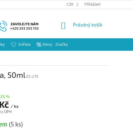
KARIERA
CZK
Přihlášení
NÁKUPNÍ
Prázdný košík
KOŠÍK
bky
Zvířata
Slevy
Značky
ta, 50ml
EC-175
–25 %
 Kč
/ ks
ez DPH
dem
(5 ks)