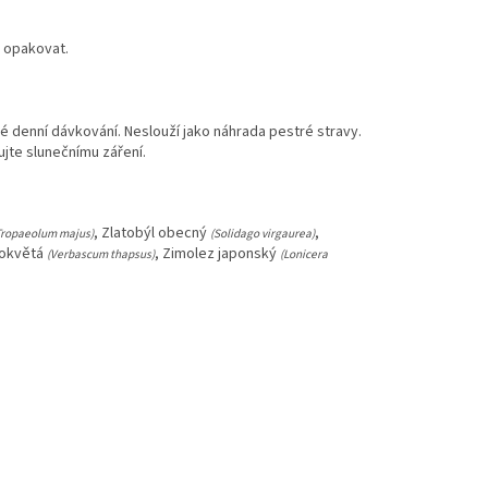
e opakovat.
é denní dávkování. Neslouží jako náhrada pestré stravy.
jte slunečnímu záření.
, Zlatobýl obecný
,
Tropaeolum majus)
(Solidago virgaurea)
lokvětá
, Zimolez japonský
(Verbascum thapsus)
(Lonicera