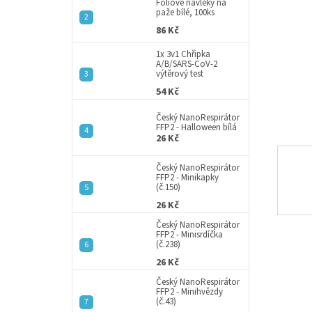
a
Fóliové návleky na
paže bílé, 100ks
n
86 Kč
e
l
1x 3v1 Chřipka
A/B/SARS-CoV-2
výtěrový test
54 Kč
Český NanoRespirátor
FFP2 - Halloween bílá
26 Kč
Český NanoRespirátor
FFP2 - Minikapky
(č.150)
26 Kč
Český NanoRespirátor
FFP2 - Minisrdíčka
(č.238)
26 Kč
Český NanoRespirátor
FFP2 - Minihvězdy
(č.43)