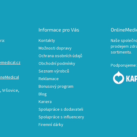
Informace pro Vás
OnlineMedic
ra:
Kontakty
Naše společno
prodejem zdr
Možnosti dopravy
sortimentu.
Ochrana osobních údajů
emedical.cz
Obchodní podmínky
Podporujeme:
Seznam výrobců
ineMedical
Reklamace
Bonusový program
 Vršovice,
Blog
Kariera
Spolupráce s dodavateli
Spolupráce s influencery
Firemní dárky