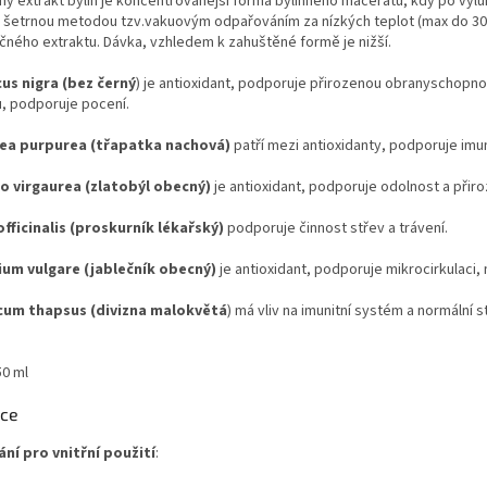
ý extrakt bylin je koncentrovanější forma bylinného macerátu, kdy po vylu
 šetrnou metodou tzv.vakuovým odpařováním za nízkých teplot (max do 30 ˚
ného extraktu. Dávka, vzhledem k zahuštěné formě je nižší.
s nigra (bez černý
) je antioxidant, podporuje přirozenou obranyschopn
, podporuje pocení.
ea purpurea (třapatka nachová)
patří mezi antioxidanty, podporuje imu
o virgaurea (zlatobýl obecný)
je antioxidant, podporuje odolnost a při
officinalis (proskurník lékařský)
podporuje činnost střev a trávení.
um vulgare (jablečník obecný)
je antioxidant, podporuje mikrocirkulaci, n
cum thapsus (divizna malokvětá
) má vliv na imunitní systém a normální 
50 ml
kce
ní pro vnitřní použití
: