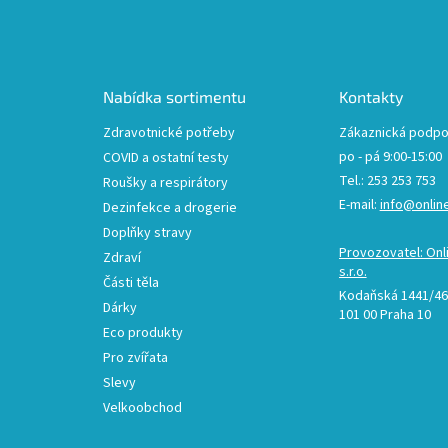
Z
á
p
a
t
Nabídka sortimentu
Kontakty
í
Zdravotnické potřeby
Zákaznická podpo
po - pá 9:00-15:00
COVID a ostatní testy
Tel.: 253 253 753
Roušky a respirátory
E-mail:
info@onlin
Dezinfekce a drogerie
Doplňky stravy
Provozovatel: Onl
Zdraví
s.r.o.
Části těla
Kodaňská 1441/46,
Dárky
101 00 Praha 10
Eco produkty
Pro zvířata
Slevy
Velkoobchod