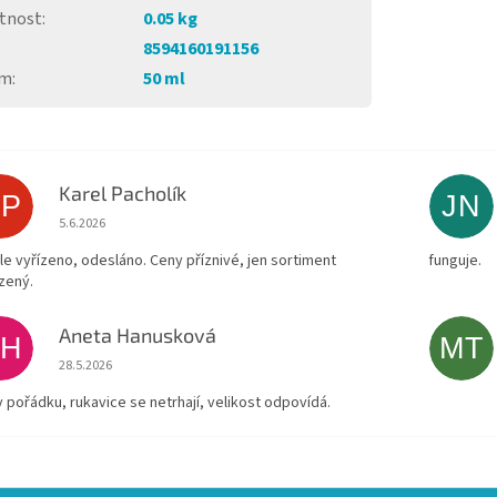
tnost
:
0.05 kg
8594160191156
em
:
50 ml
Karel Pacholík
KP
JN
Hodnocení obchodu je 4 z 5 hvězdiček.
5.6.2026
le vyřízeno, odesláno. Ceny příznivé, jen sortiment
funguje.
zený.
Aneta Hanusková
AH
MT
Hodnocení obchodu je 5 z 5 hvězdiček.
28.5.2026
v pořádku, rukavice se netrhají, velikost odpovídá.