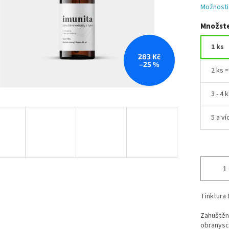
Možnosti
Množste
1 ks
283 Kč
–25 %
2 ks 
3 - 4 
5 a ví
Tinktura 
Zahuštěné
obranysch