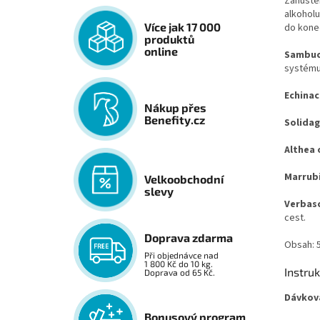
Zahuštěn
alkoholu
Více jak 17 000
do koneč
produktů
online
Sambucu
systému
Echinac
Nákup přes
Benefity.cz
Solidag
Althea 
Marrubi
Velkoobchodní
slevy
Verbas
cest.
Doprava zdarma
Obsah: 
Při objednávce nad
1 800 Kč do 10 kg.
Instru
Doprava od 65 Kč.
Dávková
Bonusový program