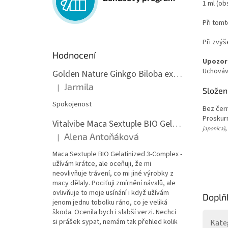
1 ml (ob
Při tomt
Při zvýš
Hodnocení
Upozor
Uchováv
Golden Nature Ginkgo Biloba extrakt 50:1 60mg, 100 kapslí
Jarmila
|
Složen
Hodnocení produktu je 5 z 5 hvězdiček.
Spokojenost
Bez čer
Proskur
Vitalvibe Maca Sextuple BIO Gelatinized 3-Complex, 60 kapslí
japonica)
Alena Antoňáková
|
Hodnocení produktu je 5 z 5 hvězdiček.
Maca Sextuple BIO Gelatinized 3-Complex -
užívám krátce, ale oceňuji, že mi
neovlivňuje trávení, co mi jiné výrobky z
macy dělaly. Pociťuji zmírnění návalů, ale
ovlivňuje to moje usínání i když užívám
Doplň
jenom jednu tobolku ráno, co je veliká
škoda. Ocenila bych i slabší verzi. Nechci
si prášek sypat, nemám tak přehled kolik
Kate