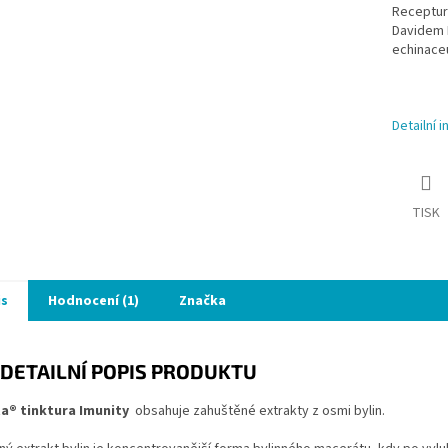
Receptura
Davidem F
echinaceu
Detailní 
TISK
is
Hodnocení (1)
Značka
DETAILNÍ POPIS PRODUKTU
ta® tinktura Imunity
obsahuje zahuštěné extrakty z osmi bylin.