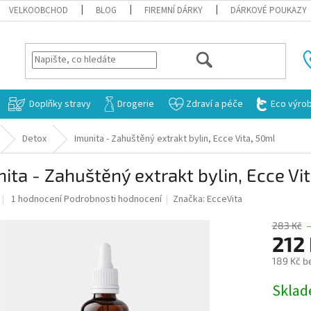
VELKOOBCHOD
BLOG
FIREMNÍ DÁRKY
DÁRKOVÉ POUKAZY
HLEDAT
Doplňky stravy
Drogerie
Zdraví a péče
Eco výro
Detox
Imunita - Zahuštěný extrakt bylin, Ecce Vita, 50ml
ita - Zahuštěný extrakt bylin, Ecce Vi
Průměrné
1 hodnocení
Podrobnosti hodnocení
Značka:
EcceVita
hodnocení
produktu
283 Kč
je
212
5,0
189 Kč b
z
5
Měrná
Skla
hvězdiček.
cena: