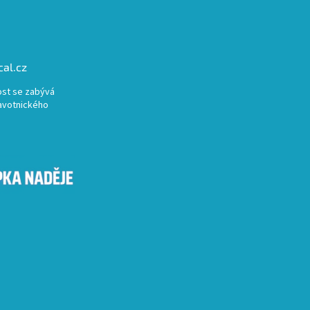
al.cz
st se zabývá
avotnického