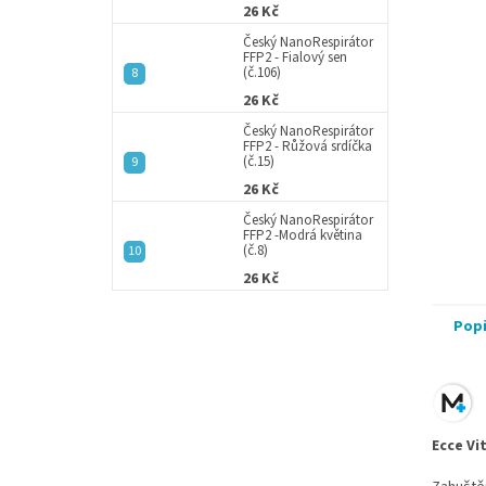
26 Kč
Český NanoRespirátor
FFP2 - Fialový sen
(č.106)
26 Kč
Český NanoRespirátor
FFP2 - Růžová srdíčka
(č.15)
26 Kč
Český NanoRespirátor
FFP2 -Modrá květina
(č.8)
26 Kč
Pop
Ecce Vi