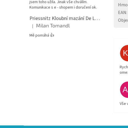
jsem toho užila. Jinak vše chválím.
Hmo
Komunikace s e - shopem i doručení ok.
EAN
:
Priessnitz Kloubní mazání De Luxe, 200ml
Obj
Milan Tomandl
|
Hodnocení produktu je 5 z 5 hvězdiček.
Mě pomáhá 👍
Rych
ome
Vše 