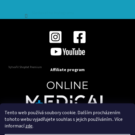
Sledovat na Instagramu
Vytvořil Shoptet Premium
Affiliate program
Tento web používá soubory cookie. Dalším procházením
Copyright 2025
OnlineMedical.cz
. Všechna práva
tohoto webu vyjadřujete souhlas s jejich používáním.. Více
vyhrazena.
informací
zde
.
Vytvořil a marketingově zajišťuje
HyperGroup.cz