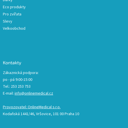
Dárky
s
u
Eco produkty
Pro zvířata
Slevy
Velkoobchod
Kontakty
Zákaznická podpora:
po - pá 9:00-15:00
Tel.: 253 253 753
E-mail:
info@onlinemedical.cz
Provozovatel: OnlineMedical s.r.o.
Kodaňská 1441/46, Vršovice, 101 00 Praha 10