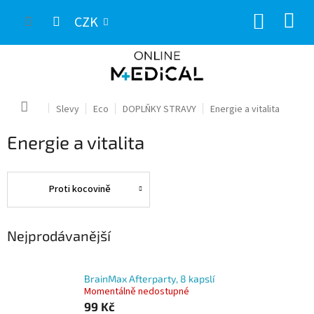
Přejít
NÁKUP
na
CZK
obsah
KOŠÍK
Domů
Slevy
Eco
DOPLŇKY STRAVY
Energie a vitalita
Energie a vitalita
Proti kocovině
Nejprodávanější
BrainMax Afterparty, 8 kapslí
Momentálně nedostupné
99 Kč