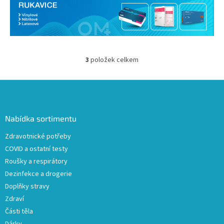
3
položek celkem
O
v
l
Z
á
á
d
p
a
a
Nabídka sortimentu
c
t
í
Zdravotnické potřeby
í
p
COVID a ostatní testy
r
v
Roušky a respirátory
k
Dezinfekce a drogerie
y
Doplňky stravy
v
ý
Zdraví
p
Části těla
i