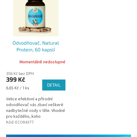
Odvodňovač, Natural
Protein, 60 kapslí
Momentálně nedostupné
356 Kč bez DPH
399 Kč
DETAIL
Měrná
6,65 Kč / 1 ks
cena:
Velice efektivní a přírodní
odvodňovač vás zbaví veškeré
nadbytečné vody v těle. Vhodné
pro každého, koho
trápí nadměrné zadržování vody
Kód:
ECO84377
v těle a chce shodit přebytečná
kila.