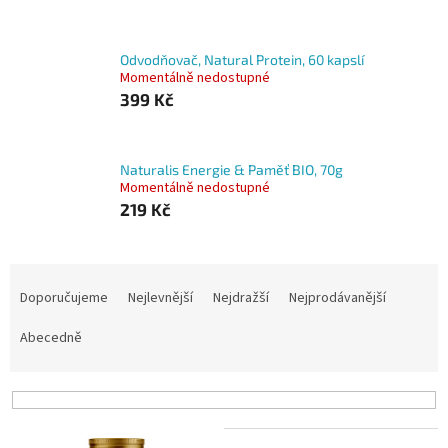
Odvodňovač, Natural Protein, 60 kapslí
Momentálně nedostupné
399 Kč
Naturalis Energie & Paměť BIO, 70g
Momentálně nedostupné
219 Kč
Ř
a
Doporučujeme
Nejlevnější
Nejdražší
Nejprodávanější
z
e
Abecedně
n
í
p
r
V