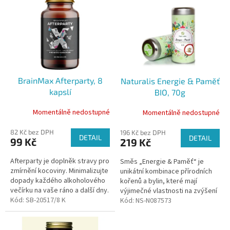
o
ý
d
p
u
i
k
s
t
p
ů
r
o
BrainMax Afterparty, 8
Naturalis Energie & Paměť
d
kapslí
BIO, 70g
u
k
Momentálně nedostupné
Momentálně nedostupné
t
ů
82 Kč bez DPH
196 Kč bez DPH
DETAIL
DETAIL
99 Kč
219 Kč
Afterparty je doplněk stravy pro
Směs „Energie & Paměť“ je
zmírnění kocoviny. Minimalizujte
unikátní kombinace přírodních
dopady každého alkoholového
kořenů a bylin, které mají
večírku na vaše ráno a další dny.
výjimečné vlastnosti na zvýšení
Studiemi prověřené složení
Kód:
SB-20517/8 K
energie a zlepšení paměti. Jde
Kód:
NS-N087573
pro řešení kocoviny...
o čistý produkt bez...