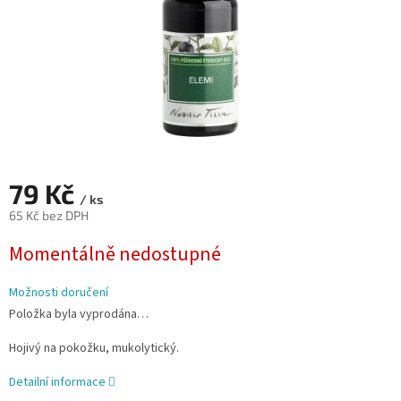
79 Kč
/ ks
65 Kč bez DPH
Měrná
Momentálně nedostupné
cena:
Možnosti doručení
Položka byla vyprodána…
Hojivý na pokožku, mukolytický.
Detailní informace