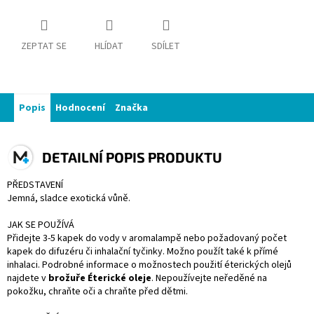
ZEPTAT SE
HLÍDAT
SDÍLET
Popis
Hodnocení
Značka
DETAILNÍ POPIS PRODUKTU
PŘEDSTAVENÍ
Jemná, sladce exotická vůně.
JAK SE POUŽÍVÁ
Přidejte 3-5 kapek do vody v aromalampě nebo požadovaný počet
kapek do difuzéru či inhalační tyčinky. Možno použít také k přímé
inhalaci. Podrobné informace o možnostech použití éterických olejů
najdete v
brožuře Éterické oleje
. Nepoužívejte neředěné na
pokožku, chraňte oči a chraňte před dětmi.