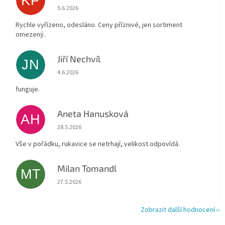
KP
Hodnocení obchodu je 4 z 5 hvězdiček.
5.6.2026
Rychle vyřízeno, odesláno. Ceny příznivé, jen sortiment
omezený.
Jiří Nechvíl
JN
Hodnocení obchodu je 5 z 5 hvězdiček.
4.6.2026
funguje.
Aneta Hanusková
AH
Hodnocení obchodu je 5 z 5 hvězdiček.
28.5.2026
Vše v pořádku, rukavice se netrhají, velikost odpovídá.
Milan Tomandl
MT
Hodnocení obchodu je 5 z 5 hvězdiček.
27.5.2026
Zobrazit další hodnocení