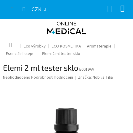
Přejít
NÁKUP
na
CZK
obsah
KOŠÍK
Domů
Eco výrobky
ECO KOSMETIKA
Aromaterapie
Esenciální oleje
Elemi 2 ml tester sklo
Elemi 2 ml tester sklo
E0019AV
Průměrné
Neohodnoceno
Podrobnosti hodnocení
Značka:
Nobilis Tilia
hodnocení
produktu
je
0,0
z
5
hvězdiček.