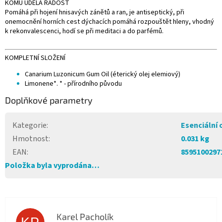
KOMU UDĚLÁ RADOST
Pomáhá při hojení hnisavých zánětů a ran, je antiseptický, při
onemocnění horních cest dýchacích pomáhá rozpouštět hleny, vhodný
k rekonvalescenci, hodí se při meditaci a do parfémů.
KOMPLETNÍ SLOŽENÍ
Canarium Luzonicum Gum Oil (éterický olej elemiový)
Limonene*. * - přírodního původu
Doplňkové parametry
Kategorie
:
Esenciální 
Hmotnost
:
0.031 kg
EAN
:
8595100297
Položka byla vyprodána…
Karel Pacholík