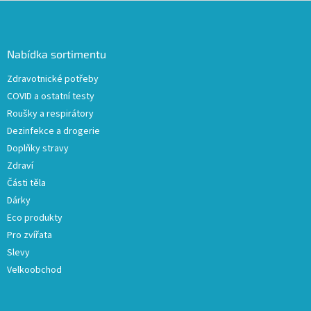
Z
á
p
a
Nabídka sortimentu
t
Zdravotnické potřeby
í
COVID a ostatní testy
Roušky a respirátory
Dezinfekce a drogerie
Doplňky stravy
Zdraví
Části těla
Dárky
Eco produkty
Pro zvířata
Slevy
Velkoobchod