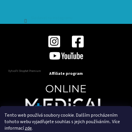
Sledovat na Instagramu
Vytvořil Shoptet Premium
Affiliate program
Tento web používá soubory cookie. Dalším procházením
Copyright 2025
OnlineMedical.cz
. Všechna práva
tohoto webu vyjadřujete souhlas s jejich používáním.. Více
vyhrazena.
informací
zde
.
Vytvořil a marketingově zajišťuje
HyperGroup.cz