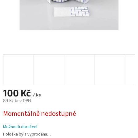
100 Kč
/ ks
83 Kč bez DPH
Měrná
Momentálně nedostupné
cena:
Možnosti doručení
Položka byla vyprodána…