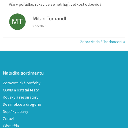
Vše v pořádku, rukavice se netrhají, velikost odpovídá.
Milan Tomandl
MT
Hodnocení obchodu je 5 z 5 hvězdiček.
27.5.2026
Zobrazit další hodnocení
Z
á
p
a
Nabídka sortimentu
t
Zdravotnické potřeby
í
COVID a ostatní testy
Roušky a respirátory
Dezinfekce a drogerie
Doplňky stravy
Zdraví
Části těla