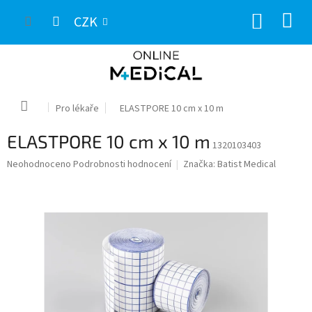
Přejít
NÁKUP
na
CZK
obsah
KOŠÍK
Domů
Pro lékaře
ELASTPORE 10 cm x 10 m
ELASTPORE 10 cm x 10 m
1320103403
Průměrné
Neohodnoceno
Podrobnosti hodnocení
Značka:
Batist Medical
hodnocení
produktu
je
0,0
z
5
hvězdiček.