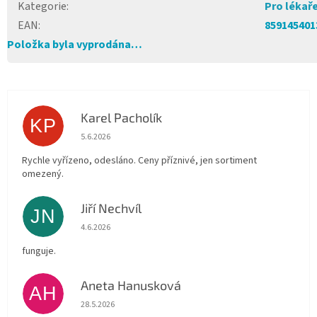
Kategorie
:
Pro lékař
EAN
:
859145401
Položka byla vyprodána…
Karel Pacholík
KP
Hodnocení obchodu je 4 z 5 hvězdiček.
5.6.2026
Rychle vyřízeno, odesláno. Ceny příznivé, jen sortiment
omezený.
Jiří Nechvíl
JN
Hodnocení obchodu je 5 z 5 hvězdiček.
4.6.2026
funguje.
Aneta Hanusková
AH
Hodnocení obchodu je 5 z 5 hvězdiček.
28.5.2026