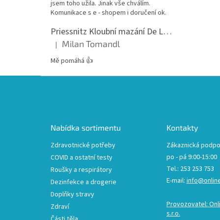
jsem toho užila. Jinak vše chválím.
Komunikace s e - shopem i doručení ok.
Priessnitz Kloubní mazání De Luxe, 200ml
Milan Tomandl
|
Hodnocení produktu je 5 z 5 hvězdiček.
Mě pomáhá 👍
Z
á
p
a
t
Nabídka sortimentu
Kontakty
í
Zdravotnické potřeby
Zákaznická podpo
po - pá 9:00-15:00
COVID a ostatní testy
Tel.: 253 253 753
Roušky a respirátory
E-mail:
info@onlin
Dezinfekce a drogerie
Doplňky stravy
Provozovatel: Onl
Zdraví
s.r.o.
Části těla