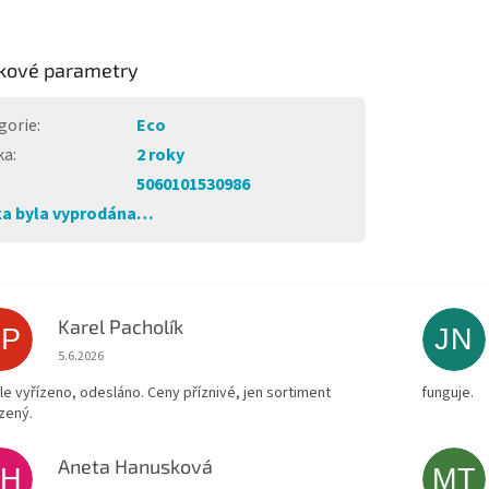
kové parametry
gorie
:
Eco
ka
:
2 roky
5060101530986
a byla vyprodána…
Karel Pacholík
KP
JN
Hodnocení obchodu je 4 z 5 hvězdiček.
5.6.2026
le vyřízeno, odesláno. Ceny příznivé, jen sortiment
funguje.
zený.
Aneta Hanusková
AH
MT