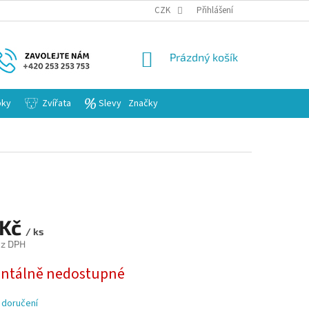
KARIERA
CZK
Přihlášení
NÁKUPNÍ
Prázdný košík
KOŠÍK
bky
Zvířata
Slevy
Značky
 Kč
/ ks
ez DPH
tálně nedostupné
 doručení