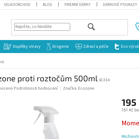
VELKOOBCHOD
BLOG
FIREMNÍ DÁRKY
DÁRKOVÉ POUKAZY
HLEDAT
Doplňky stravy
Drogerie
Zdraví a péče
Eco výro
ml
zone proti roztočům 500ml
41334
né
noceno
Podrobnosti hodnocení
Značka:
Ecozone
ní
195
u
161 Kč b
Měrná
Momen
cena:
ek.
Možnosti