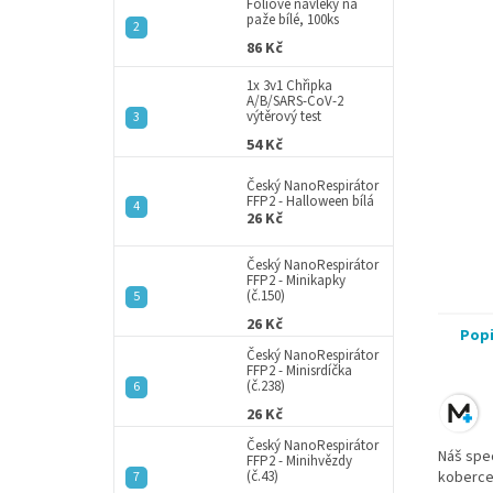
a
Fóliové návleky na
paže bílé, 100ks
n
86 Kč
e
l
1x 3v1 Chřipka
A/B/SARS-CoV-2
výtěrový test
54 Kč
Český NanoRespirátor
FFP2 - Halloween bílá
26 Kč
Český NanoRespirátor
FFP2 - Minikapky
(č.150)
26 Kč
Pop
Český NanoRespirátor
FFP2 - Minisrdíčka
(č.238)
26 Kč
Český NanoRespirátor
Náš spec
FFP2 - Minihvězdy
(č.43)
koberce 