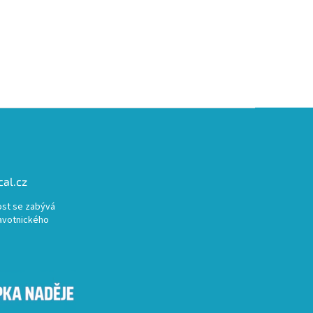
al.cz
st se zabývá
avotnického