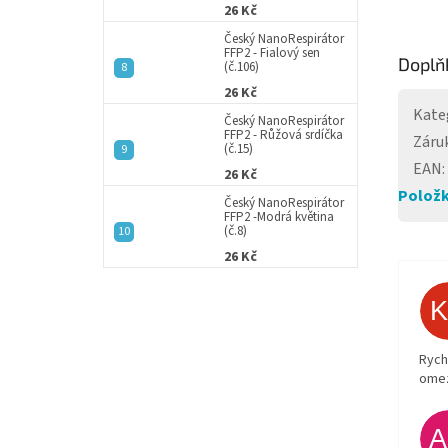
26 Kč
Český NanoRespirátor
FFP2 - Fialový sen
Doplň
(č.106)
26 Kč
Kate
Český NanoRespirátor
FFP2 - Růžová srdíčka
Záru
(č.15)
EAN
:
26 Kč
Položk
Český NanoRespirátor
FFP2 -Modrá květina
(č.8)
26 Kč
Rych
ome