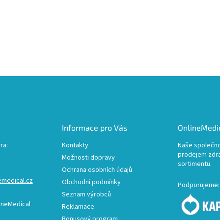
Informace pro Vás
OnlineMedic
ra:
Kontakty
Naše společno
prodejem zdr
Možnosti dopravy
sortimentu.
Ochrana osobních údajů
emedical.cz
Obchodní podmínky
Podporujeme:
Seznam výrobců
ineMedical
Reklamace
Bonusový program