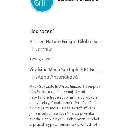
Hodnocení
Golden Nature Ginkgo Biloba extrakt 50:1 60mg, 100 kapslí
Jarmila
|
Hodnocení produktu je 5 z 5 hvězdiček.
Spokojenost
Vitalvibe Maca Sextuple BIO Gelatinized 3-Complex, 60 kapslí
Alena Antoňáková
|
Hodnocení produktu je 5 z 5 hvězdiček.
Maca Sextuple BIO Gelatinized 3-Complex -
užívám krátce, ale oceňuji, že mi
neovlivňuje trávení, co mi jiné výrobky z
macy dělaly. Pociťuji zmírnění návalů, ale
ovlivňuje to moje usínání i když užívám
jenom jednu tobolku ráno, co je veliká
škoda. Ocenila bych i slabší verzi. Nechci
si prášek sypat, nemám tak přehled kolik