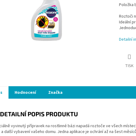
Položka 
Roztoči n
Ideální pr
Jednoduc
Detailní 
TISK
is
Hodnocení
Značka
DETAILNÍ POPIS PRODUKTU
iálně vyvinutý přípravek na rostlinné bázi napadá roztoče ve všech místech
a další vybavení vašeho domu. Jedna aplikace je ochrání až na šest měsíců