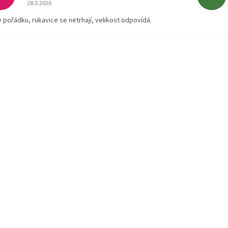
Hodnocení obchodu je 5 z 5 hvězdiček.
28.5.2026
v pořádku, rukavice se netrhají, velikost odpovídá.