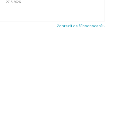
Hodnocení obchodu je 5 z 5 hvězdiček.
27.5.2026
Zobrazit další hodnocení