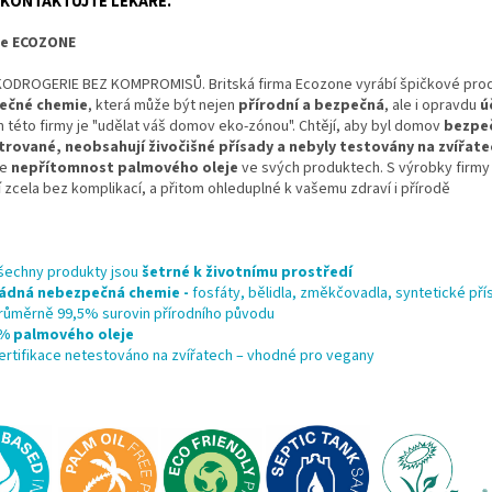
KONTAKTUJTE LÉKAŘE.
ce ECOZONE
KODROGERIE BEZ KOMPROMISŮ. Britská firma Ecozone vyrábí špičkové prod
ečné chemie
, která může být nejen
přírodní a bezpečná
, ale i opravdu
ú
 této firmy je "udělat váš domov eko-zónou". Chtějí, aby byl domov
bezpeč
rované, neobsahují živočišné přísady a nebyly testovány na zvířate
je
nepřítomnost palmového oleje
ve svých produktech. S výrobky firmy
í
zcela bez komplikací, a přitom ohleduplné k vašemu zdraví i přírodě
šechny produkty jsou
šetrné
k životnímu prostředí
ádná nebezpečná chemie -
fosfáty, bělidla, změkčovadla, syntetické pří
růměrně 99,5% surovin přírodního původu
% palmového oleje
ertifikace netestováno na zvířatech – vhodné pro vegany