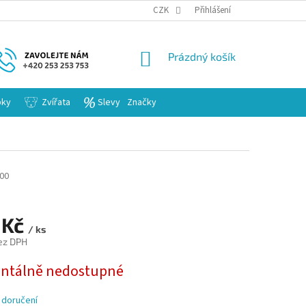
KARIERA
CZK
Přihlášení
NÁKUPNÍ
Prázdný košík
KOŠÍK
bky
Zvířata
Slevy
Značky
00
 Kč
/ ks
ez DPH
tálně nedostupné
 doručení