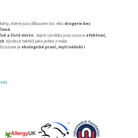
ukty, které jsou důkazem tzv. eko
drogerie bez
činná
.
né a čisté místo
. Jejich výrobky jsou vysoce
efektivní,
ch
. Výrobce taktéž jako jeden z mála
 Ecozone je
ekologické praní, mytí nádobí i
sady