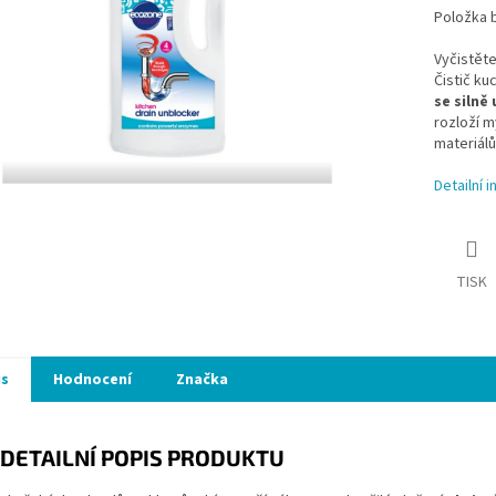
Položka 
Vyčistět
Čistič ku
se siln
rozloží m
materiálů
Detailní 
TISK
is
Hodnocení
Značka
DETAILNÍ POPIS PRODUKTU