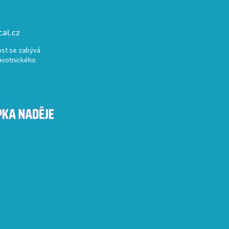
al.cz
st se zabývá
avotnického