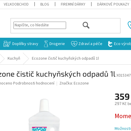
VELKOOBCHOD
BLOG
FIREMNÍ DÁRKY
DÁRKOVÉ POUKAZY
HLEDAT
Doplňky stravy
Drogerie
Zdraví a péče
Eco výro
Kuchyň
Ecozone čistič kuchyňských odpadů 1l
one čistič kuchyňských odpadů 1l
X015347
né
noceno
Podrobnosti hodnocení
Značka:
Ecozone
ní
359
u
297 Kč b
Měrná
Momen
cena:
ek.
Možnosti