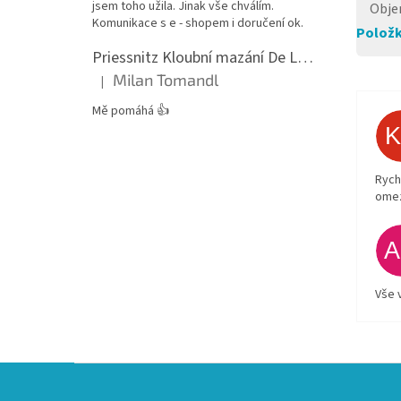
jsem toho užila. Jinak vše chválím.
Obj
Komunikace s e - shopem i doručení ok.
Položk
Priessnitz Kloubní mazání De Luxe, 200ml
Milan Tomandl
|
Hodnocení produktu je 5 z 5 hvězdiček.
Mě pomáhá 👍
Rych
ome
Vše 
Z
á