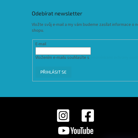
Odebírat newsletter
Vložte svůj e-mail a my vám budeme zasílat informace o
shopu.
E-mail
Vložením e-mailu souhlasíte s
podmínkami ochrany osob
PŘIHLÁSIT SE