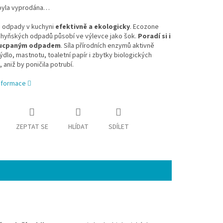
byla vyprodána…
e odpady v kuchyni
efektivně a ekologicky
. Ecozone
chyňských odpadů působí ve výlevce jako šok.
Poradí si i
ě ucpaným odpadem
. Síla přírodních enzymů aktivně
ýdlo, mastnotu, toaletní papír i zbytky biologických
, aniž by poničila potrubí.
informace
ZEPTAT SE
HLÍDAT
SDÍLET