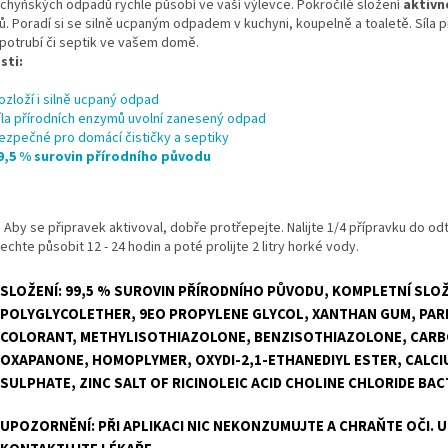
uchyňských odpadů rychle působí ve vaší výlevce. Pokročilé složení
aktivn
ů. Poradí si se silně ucpaným odpadem v kuchyni, koupelně a toaletě. Síla p
 potrubí či septik ve vašem domě.
sti:
ozloží i silně ucpaný odpad
íla přírodních enzymů uvolní zanesený odpad
ezpečné pro domácí čističky a septiky
9,5 % surovin přírodního původu
:
Aby se připravek aktivoval, dobře protřepejte. Nalijte 1/4 přípravku do od
echte působit 12 - 24 hodin a poté prolijte 2 litry horké vody.
SLOŽENÍ:
99,5 % SUROVIN PŘÍRODNÍHO PŮVODU, KOMPLETNÍ SLOŽ
POLYGLYCOLETHER, 9EO PROPYLENE GLYCOL, XANTHAN GUM, PARFU
COLORANT, METHYLISOTHIAZOLONE, BENZISOTHIAZOLONE, CARB
OXAPANONE, HOMOPLYMER, OXYDI-2,1-ETHANEDIYL ESTER, CALCI
SULPHATE, ZINC SALT OF RICINOLEIC ACID CHOLINE CHLORIDE BA
UPOZORNĚNÍ: PŘI APLIKACI NIC NEKONZUMUJTE A CHRAŇTE OČI. U