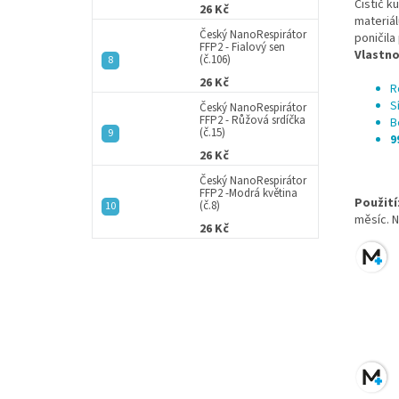
Čistič k
26 Kč
materiál
Český NanoRespirátor
poničila
FFP2 - Fialový sen
Vlastno
(č.106)
26 Kč
R
S
Český NanoRespirátor
FFP2 - Růžová srdíčka
B
(č.15)
9
26 Kč
Český NanoRespirátor
FFP2 -Modrá květina
Použití
(č.8)
měsíc.
N
26 Kč