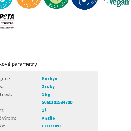
kové parametry
gorie
:
Kuchyň
ka
:
2 roky
tnost
:
1 kg
5060101534700
em
:
1 l
 výroby
:
Anglie
ka
:
ECOZONE