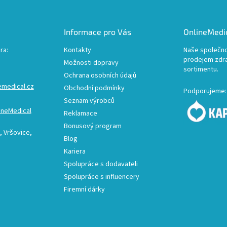
Informace pro Vás
OnlineMedic
ra:
Kontakty
Naše společno
prodejem zdr
Možnosti dopravy
sortimentu.
Ochrana osobních údajů
emedical.cz
Obchodní podmínky
Podporujeme:
Seznam výrobců
ineMedical
Reklamace
Bonusový program
 Vršovice,
Blog
Kariera
Spolupráce s dodavateli
Spolupráce s influencery
Firemní dárky