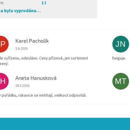
em
:
1 l
a byla vyprodána…
Karel Pacholík
KP
JN
Hodnocení obchodu je 4 z 5 hvězdiček.
5.6.2026
le vyřízeno, odesláno. Ceny příznivé, jen sortiment
funguje.
zený.
Aneta Hanusková
AH
MT
Hodnocení obchodu je 5 z 5 hvězdiček.
28.5.2026
v pořádku, rukavice se netrhají, velikost odpovídá.