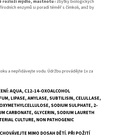
ě rozloží mýdlo, mastnotu
i zbytky biologických
řírodních enzymů si poradí téměř s čímkoli, aniž by
toku a nepřidávejte vodu.
Údržbu provádějte 1x za
ENÍ: AQUA, C12-14-OXOALCOHOL
M, LIPASE, AMYLASE, SUBTILISIN, CELULLASE,
OXYMETHYLCELLULOSE, SODIUM SULPHATE, 2-
UM CARBONATE, GLYCERIN, SODIUM LAURETH
CTERIAL CULTURE, NON PATHOGENIC
CHOVÁVEJTE MIMO DOSAH DĚTÍ. PŘI POŽITÍ