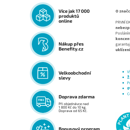
Více jak 17 000
O znač
produktů
online
PRVNÍ E
nebezp
Posláním
koncent
Nákup přes
garantu
Benefity.cz
uklízen
V
Velkoobchodní
Ž
slevy
P
0
C
Doprava zdarma
Při objednávce nad
1 800 Kč do 10 kg.
Doprava od 65 Kč.
Bonusový program