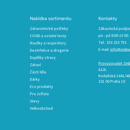
p
a
t
Nabídka sortimentu
Kontakty
í
Zdravotnické potřeby
Zákaznická podpo
po - pá 9:00-15:00
COVID a ostatní testy
Tel.: 253 253 753
Roušky a respirátory
E-mail:
info@onlin
Dezinfekce a drogerie
Doplňky stravy
Provozovatel: Onl
Zdraví
s.r.o.
Části těla
Kodaňská 1441/46,
Dárky
101 00 Praha 10
Eco produkty
Pro zvířata
Slevy
Velkoobchod