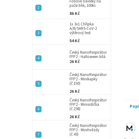
a
Fóliové návleky na
paže bílé, 100ks
n
86 Kč
e
l
1x 3v1 Chřipka
A/B/SARS-CoV-2
výtěrový test
54 Kč
Český NanoRespirátor
FFP2 - Halloween bílá
26 Kč
Český NanoRespirátor
FFP2 - Minikapky
(č.150)
26 Kč
Český NanoRespirátor
FFP2 - Minisrdíčka
Pop
(č.238)
26 Kč
Český NanoRespirátor
FFP2 - Minihvězdy
(č.43)