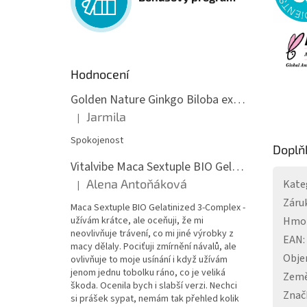
Hodnocení
Golden Nature Ginkgo Biloba extrakt 50:1 60mg, 100 kapslí
Jarmila
|
Hodnocení produktu je 5 z 5 hvězdiček.
Spokojenost
Doplň
Vitalvibe Maca Sextuple BIO Gelatinized 3-Complex, 60 kapslí
Alena Antoňáková
Kate
|
Hodnocení produktu je 5 z 5 hvězdiček.
Záru
Maca Sextuple BIO Gelatinized 3-Complex -
užívám krátce, ale oceňuji, že mi
Hmo
neovlivňuje trávení, co mi jiné výrobky z
EAN
:
macy dělaly. Pociťuji zmírnění návalů, ale
Obj
ovlivňuje to moje usínání i když užívám
jenom jednu tobolku ráno, co je veliká
Země
škoda. Ocenila bych i slabší verzi. Nechci
Znač
si prášek sypat, nemám tak přehled kolik