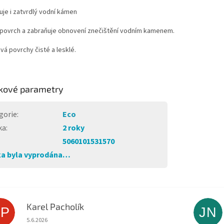
je i zatvrdlý vodní kámen
 povrch a zabraňuje obnovení znečištění vodním kamenem.
á povrchy čisté a lesklé.
kové parametry
gorie
:
Eco
ka
:
2 roky
5060101531570
a byla vyprodána…
Karel Pacholík
KP
JN
Hodnocení obchodu je 4 z 5 hvězdiček.
5.6.2026