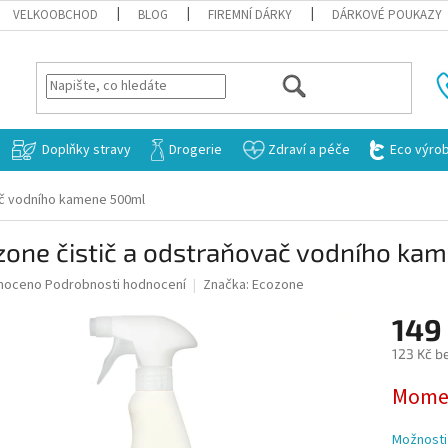
VELKOOBCHOD
BLOG
FIREMNÍ DÁRKY
DÁRKOVÉ POUKAZY
HLEDAT
Doplňky stravy
Drogerie
Zdraví a péče
Eco výro
ač vodního kamene 500ml
zone čistič a odstraňovač vodního ka
né
noceno
Podrobnosti hodnocení
Značka:
Ecozone
ní
149
u
123 Kč b
Měrná
Momen
cena:
ek.
Možnosti