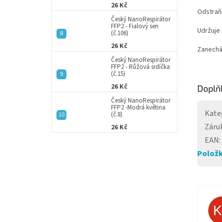
26 Kč
Odstraňu
Český NanoRespirátor
FFP2 - Fialový sen
Udržuje
(č.106)
26 Kč
Zanecháv
Český NanoRespirátor
FFP2 - Růžová srdíčka
(č.15)
26 Kč
Doplň
Český NanoRespirátor
FFP2 -Modrá květina
Kate
(č.8)
Záru
26 Kč
EAN
:
Položk