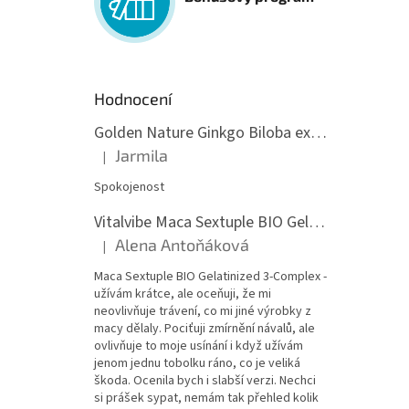
Hodnocení
Golden Nature Ginkgo Biloba extrakt 50:1 60mg, 100 kapslí
Jarmila
|
Hodnocení produktu je 5 z 5 hvězdiček.
Spokojenost
Vitalvibe Maca Sextuple BIO Gelatinized 3-Complex, 60 kapslí
Alena Antoňáková
|
Hodnocení produktu je 5 z 5 hvězdiček.
Maca Sextuple BIO Gelatinized 3-Complex -
užívám krátce, ale oceňuji, že mi
neovlivňuje trávení, co mi jiné výrobky z
macy dělaly. Pociťuji zmírnění návalů, ale
ovlivňuje to moje usínání i když užívám
jenom jednu tobolku ráno, co je veliká
škoda. Ocenila bych i slabší verzi. Nechci
si prášek sypat, nemám tak přehled kolik