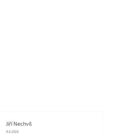
Jiří Nechvíl
Hodnocení obchodu je 5 z 5 hvězdiček.
4.6.2026