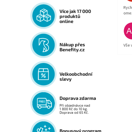
Rych
Více jak 17 000
ome
produktů
online
Nákup přes
Vše 
Benefity.cz
Velkoobchodní
slevy
Doprava zdarma
Při objednávce nad
1 800 Kč do 10 kg.
Doprava od 65 Kč.
Bonusový program