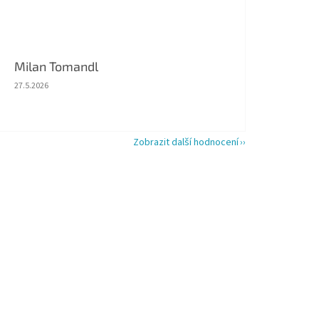
Milan Tomandl
Hodnocení obchodu je 5 z 5 hvězdiček.
27.5.2026
Zobrazit další hodnocení