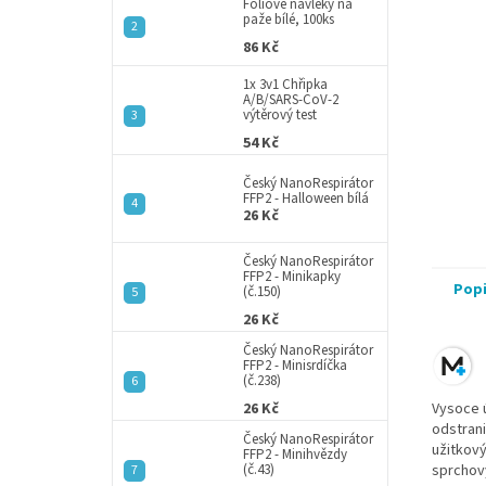
a
Fóliové návleky na
paže bílé, 100ks
n
86 Kč
e
l
1x 3v1 Chřipka
A/B/SARS-CoV-2
výtěrový test
54 Kč
Český NanoRespirátor
FFP2 - Halloween bílá
26 Kč
Český NanoRespirátor
FFP2 - Minikapky
Pop
(č.150)
26 Kč
Český NanoRespirátor
FFP2 - Minisrdíčka
(č.238)
26 Kč
Vysoce ú
odstrani
Český NanoRespirátor
užitkový
FFP2 - Minihvězdy
(č.43)
sprchový