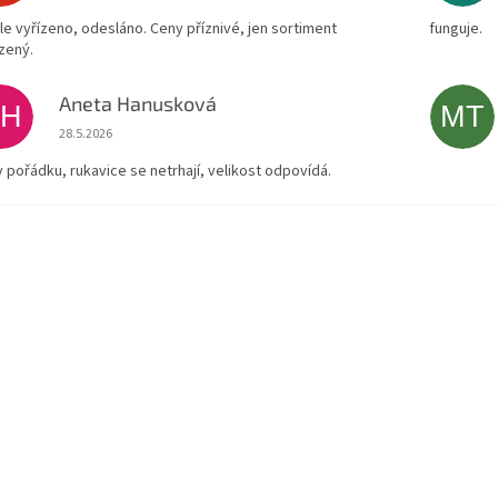
le vyřízeno, odesláno. Ceny příznivé, jen sortiment
funguje.
zený.
Aneta Hanusková
AH
MT
Hodnocení obchodu je 5 z 5 hvězdiček.
28.5.2026
v pořádku, rukavice se netrhají, velikost odpovídá.