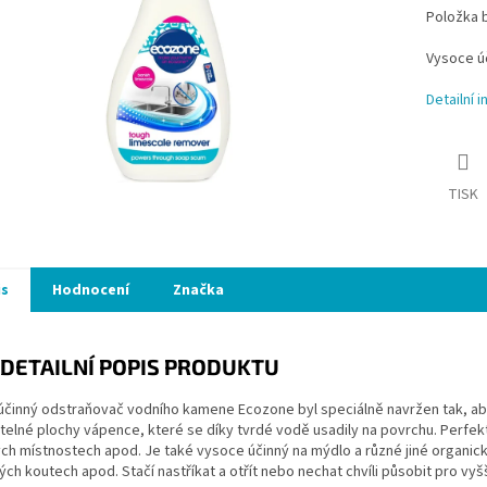
Položka 
Vysoce ú
Detailní 
TISK
is
Hodnocení
Značka
DETAILNÍ POPIS PRODUKTU
činný odstraňovač vodního kamene Ecozone byl speciálně navržen tak, aby
telné plochy vápence, které se díky tvrdé vodě usadily na povrchu. Perfekt
ch místnostech apod. Je také vysoce účinný na mýdlo a různé jiné organick
ch koutech apod. Stačí nastříkat a otřít nebo nechat chvíli působit pro vyšš