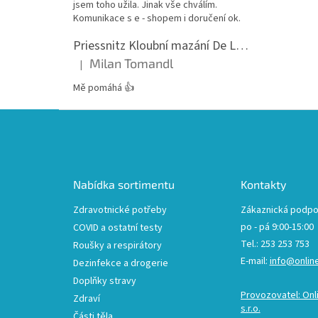
jsem toho užila. Jinak vše chválím.
Komunikace s e - shopem i doručení ok.
Priessnitz Kloubní mazání De Luxe, 200ml
Milan Tomandl
|
Hodnocení produktu je 5 z 5 hvězdiček.
Mě pomáhá 👍
Z
á
p
a
t
Nabídka sortimentu
Kontakty
í
Zdravotnické potřeby
Zákaznická podpo
po - pá 9:00-15:00
COVID a ostatní testy
Tel.: 253 253 753
Roušky a respirátory
E-mail:
info@onlin
Dezinfekce a drogerie
Doplňky stravy
Provozovatel: Onl
Zdraví
s.r.o.
Části těla