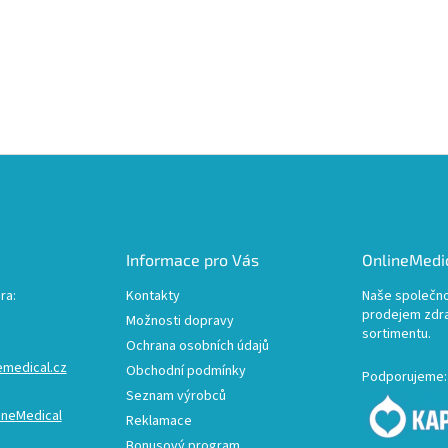
Informace pro Vás
OnlineMedic
ra:
Kontakty
Naše společno
prodejem zdr
Možnosti dopravy
sortimentu.
Ochrana osobních údajů
emedical.cz
Obchodní podmínky
Podporujeme:
Seznam výrobců
ineMedical
Reklamace
Bonusový program