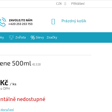
KARIERA
CZK
Přihlášení
NÁKUPNÍ
Prázdný košík
KOŠÍK
bky
Zvířata
Slevy
Značky
mene 500ml
41328
 Kč
/ ks
ez DPH
tálně nedostupné
 doručení