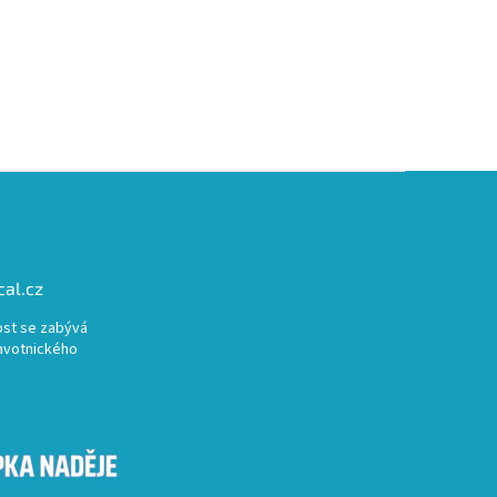
al.cz
st se zabývá
avotnického