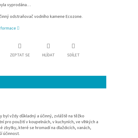
byla vyprodána…
činný odstraňovač vodního kamene Ecozone.
informace
ZEPTAT SE
HLÍDAT
SDÍLET
 byl vždy důkladný a účinný, zvláště na těžko
ní pro použití v koupelnách, v kuchyních, ve vlhkých a
é zbytky, které se hromadí na dlaždicích, vanách,
í účinnost.