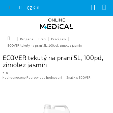
Přejít
NÁKUP
na
CZK
obsah
KOŠÍK
Domů
Drogerie
Praní
Prací gely
ECOVER tekutý na praní 5L, 100pd, zimolez jasmín
ECOVER tekutý na praní 5L, 100pd,
zimolez jasmín
610
Průměrné
Neohodnoceno
Podrobnosti hodnocení
Značka:
ECOVER
hodnocení
produktu
je
0,0
z
5
hvězdiček.