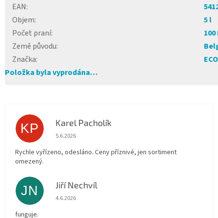
EAN
:
541
Objem
:
5 l
Počet praní
:
100
Země původu
:
Bel
Značka
:
ECO
Položka byla vyprodána…
Karel Pacholík
KP
Hodnocení obchodu je 4 z 5 hvězdiček.
5.6.2026
Rychle vyřízeno, odesláno. Ceny příznivé, jen sortiment
omezený.
Jiří Nechvíl
JN
Hodnocení obchodu je 5 z 5 hvězdiček.
4.6.2026
funguje.