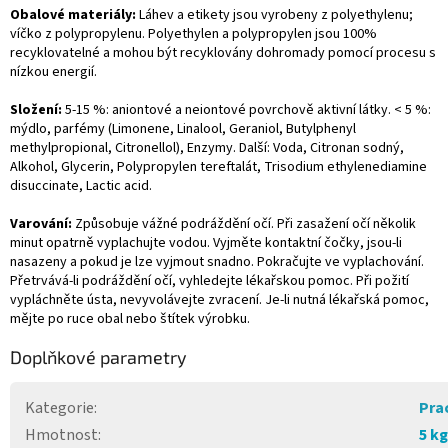
Obalové materiály:
Láhev a etikety jsou vyrobeny z polyethylenu;
víčko z polypropylenu. Polyethylen a polypropylen jsou 100%
recyklovatelné a mohou být recyklovány dohromady pomocí procesu s
nízkou energií.
Složení:
5-15 %: aniontové a neiontové povrchově aktivní látky. < 5 %:
mýdlo, parfémy (Limonene, Linalool, Geraniol, Butylphenyl
methylpropional, Citronellol), Enzymy. Další: Voda, Citronan sodný,
Alkohol, Glycerin, Polypropylen tereftalát, Trisodium ethylenediamine
disuccinate, Lactic acid.
Varování:
Způsobuje vážné podráždění očí. Při zasažení očí několik
minut opatrně vyplachujte vodou. Vyjměte kontaktní čočky, jsou-li
nasazeny a pokud je lze vyjmout snadno. Pokračujte ve vyplachování.
Přetrvává-li podráždění očí, vyhledejte lékařskou pomoc. Při požití
vypláchněte ústa, nevyvolávejte zvracení. Je-li nutná lékařská pomoc,
mějte po ruce obal nebo štítek výrobku.
Doplňkové parametry
Kategorie
:
Prac
Hmotnost
:
5 kg