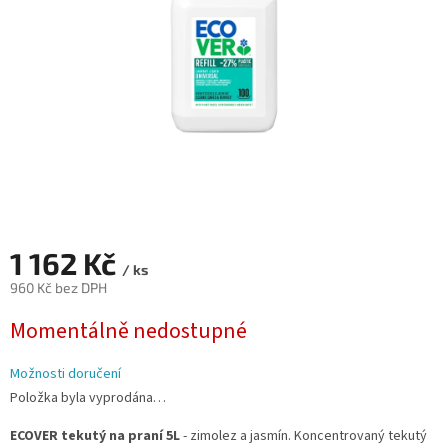
1 162 Kč
/ ks
960 Kč bez DPH
Měrná
Momentálně nedostupné
cena:
Možnosti doručení
Položka byla vyprodána…
ECOVER tekutý na praní 5L
- zimolez a jasmín. Koncentrovaný tekutý