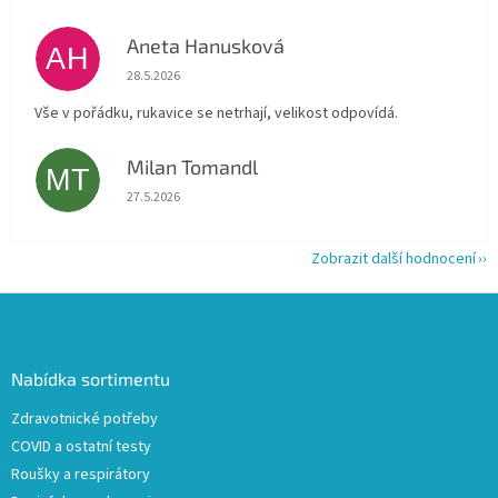
Aneta Hanusková
AH
Hodnocení obchodu je 5 z 5 hvězdiček.
28.5.2026
Vše v pořádku, rukavice se netrhají, velikost odpovídá.
Milan Tomandl
MT
Hodnocení obchodu je 5 z 5 hvězdiček.
27.5.2026
Zobrazit další hodnocení
Z
á
p
a
Nabídka sortimentu
t
Zdravotnické potřeby
í
COVID a ostatní testy
Roušky a respirátory