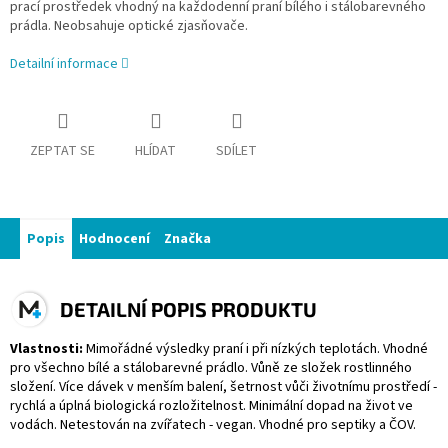
prací prostředek vhodný na každodenní praní bílého i stálobarevného
prádla. Neobsahuje optické zjasňovače.
Detailní informace
ZEPTAT SE
HLÍDAT
SDÍLET
Popis
Hodnocení
Značka
DETAILNÍ POPIS PRODUKTU
Vlastnosti:
Mimořádné výsledky praní i při nízkých teplotách. Vhodné
pro všechno bílé a stálobarevné prádlo. Vůně ze složek rostlinného
složení. Více dávek v menším balení, šetrnost vůči životnímu prostředí -
rychlá a úplná biologická rozložitelnost. Minimální dopad na život ve
vodách. Netestován na zvířatech - vegan. Vhodné pro septiky a ČOV.