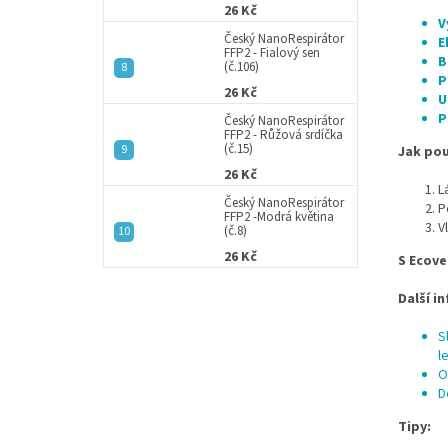
26 Kč
V
Český NanoRespirátor
E
FFP2 - Fialový sen
B
(č.106)
P
26 Kč
U
P
Český NanoRespirátor
FFP2 - Růžová srdíčka
(č.15)
Jak pou
26 Kč
L
Český NanoRespirátor
P
FFP2 -Modrá květina
V
(č.8)
26 Kč
S Ecove
Další i
S
l
O
D
Tipy: