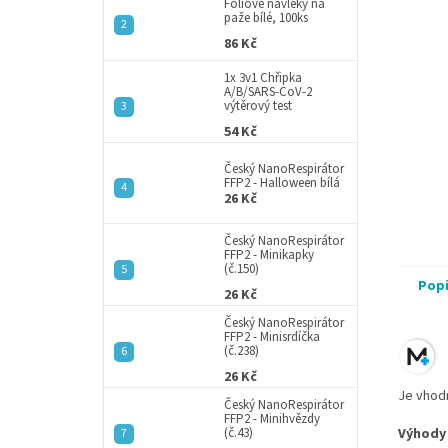
a
Fóliové návleky na
paže bílé, 100ks
n
86 Kč
e
l
1x 3v1 Chřipka
A/B/SARS-CoV-2
výtěrový test
54 Kč
Český NanoRespirátor
FFP2 - Halloween bílá
26 Kč
Český NanoRespirátor
FFP2 - Minikapky
(č.150)
Pop
26 Kč
Český NanoRespirátor
FFP2 - Minisrdíčka
(č.238)
26 Kč
Je vhod
Český NanoRespirátor
FFP2 - Minihvězdy
(č.43)
Výhody 