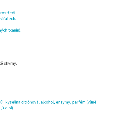
rostředí.
vířatech.
ých tkanin).
ě skvrny.
ůl, kyselina citrónová, alkohol, enzymy, parfém (vůně
,3-diol)