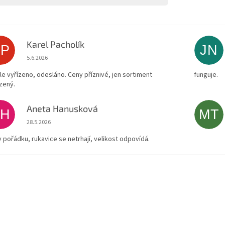
Karel Pacholík
KP
JN
Hodnocení obchodu je 4 z 5 hvězdiček.
5.6.2026
le vyřízeno, odesláno. Ceny příznivé, jen sortiment
funguje.
zený.
Aneta Hanusková
AH
MT
Hodnocení obchodu je 5 z 5 hvězdiček.
28.5.2026
v pořádku, rukavice se netrhají, velikost odpovídá.