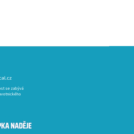
al.cz
st se zabývá
avotnického