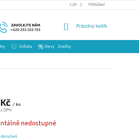
KARIERA
CZK
Přihlášení
NÁKUPNÍ
Prázdný košík
KOŠÍK
bky
Zvířata
Slevy
Značky
 Kč
/ ks
ez DPH
tálně nedostupné
 doručení