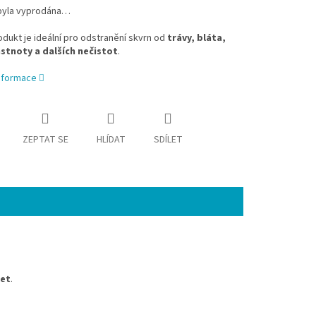
byla vyprodána…
dukt je ideální pro odstranění skvrn od
trávy, bláta,
stnoty a dalších nečistot
.
informace
ZEPTAT SE
HLÍDAT
SDÍLET
žet
.