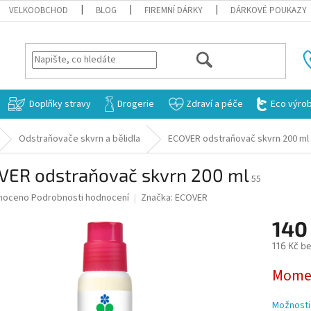
VELKOOBCHOD
BLOG
FIREMNÍ DÁRKY
DÁRKOVÉ POUKAZY
HLEDAT
Doplňky stravy
Drogerie
Zdraví a péče
Eco výro
Odstraňovače skvrn a bělidla
ECOVER odstraňovač skvrn 200 ml
VER odstraňovač skvrn 200 ml
55
né
noceno
Podrobnosti hodnocení
Značka:
ECOVER
ní
140
u
116 Kč b
Měrná
Momen
cena:
ek.
Možnosti