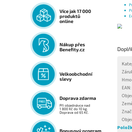
P
P
Více jak 17 000
E
produktů
online
Nákup přes
Doplň
Benefity.cz
Kate
Záru
Velkoobchodní
slevy
Hmo
EAN
:
Obj
Doprava zdarma
Země
Při objednávce nad
1 800 Kč do 10 kg.
Znač
Doprava od 65 Kč.
Obj
Položk
Bonusový program