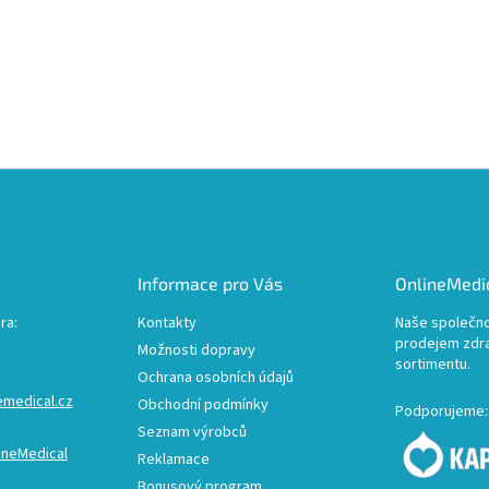
Informace pro Vás
OnlineMedic
ra:
Kontakty
Naše společno
prodejem zdr
Možnosti dopravy
sortimentu.
Ochrana osobních údajů
emedical.cz
Obchodní podmínky
Podporujeme:
Seznam výrobců
ineMedical
Reklamace
Bonusový program