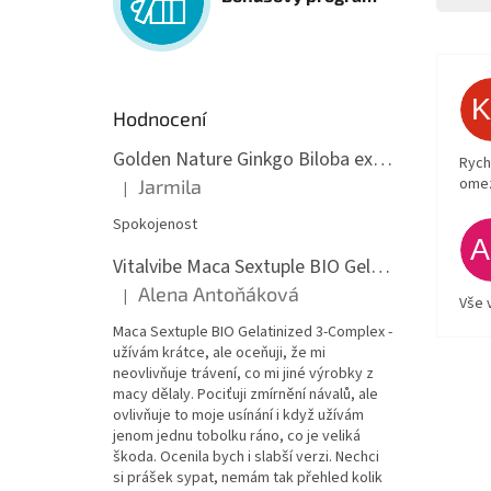
Hodnocení
Golden Nature Ginkgo Biloba extrakt 50:1 60mg, 100 kapslí
Rych
ome
Jarmila
|
Hodnocení produktu je 5 z 5 hvězdiček.
Spokojenost
Vitalvibe Maca Sextuple BIO Gelatinized 3-Complex, 60 kapslí
Alena Antoňáková
|
Hodnocení produktu je 5 z 5 hvězdiček.
Vše 
Maca Sextuple BIO Gelatinized 3-Complex -
užívám krátce, ale oceňuji, že mi
neovlivňuje trávení, co mi jiné výrobky z
macy dělaly. Pociťuji zmírnění návalů, ale
ovlivňuje to moje usínání i když užívám
jenom jednu tobolku ráno, co je veliká
škoda. Ocenila bych i slabší verzi. Nechci
si prášek sypat, nemám tak přehled kolik