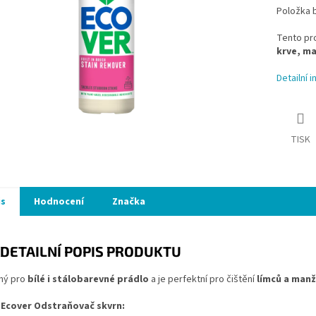
Položka 
Tento pro
krve, ma
Detailní 
TISK
is
Hodnocení
Značka
DETAILNÍ POPIS PRODUKTU
ný pro
bílé i stálobarevné prádlo
a je perfektní pro čištění
límců a man
Ecover Odstraňovač skvrn: