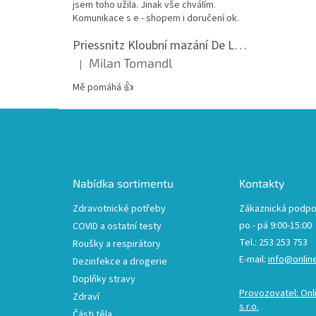
jsem toho užila. Jinak vše chválím.
Komunikace s e - shopem i doručení ok.
Priessnitz Kloubní mazání De Luxe, 200ml
Milan Tomandl
|
Hodnocení produktu je 5 z 5 hvězdiček.
Mě pomáhá 👍
Z
á
p
a
t
Nabídka sortimentu
Kontakty
í
Zdravotnické potřeby
Zákaznická podpo
po - pá 9:00-15:00
COVID a ostatní testy
Tel.: 253 253 753
Roušky a respirátory
E-mail:
info@onlin
Dezinfekce a drogerie
Doplňky stravy
Provozovatel: Onl
Zdraví
s.r.o.
Části těla