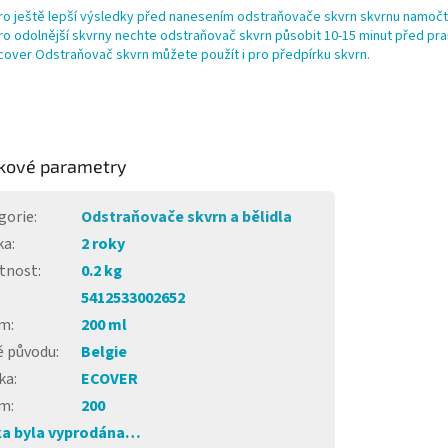
ro ještě lepší výsledky před nanesením odstraňovače skvrn skvrnu namoč
ro odolnější skvrny nechte odstraňovač skvrn působit 10-15 minut před pra
cover Odstraňovač skvrn můžete použít i pro předpírku skvrn.
kové parametry
gorie
:
Odstraňovače skvrn a bělidla
ka
:
2 roky
tnost
:
0.2 kg
5412533002652
em
:
200 ml
 původu
:
Belgie
ka
:
ECOVER
em
:
200
a byla vyprodána…