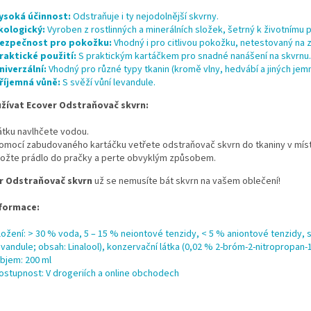
ysoká účinnost:
Odstraňuje i ty nejodolnější skvrny.
kologický:
Vyroben z rostlinných a minerálních složek, šetrný k životnímu p
ezpečnost pro pokožku:
Vhodný i pro citlivou pokožku, netestovaný na z
raktické použití:
S praktickým kartáčkem pro snadné nanášení na skvrnu.
niverzální:
Vhodný pro různé typy tkanin (kromě vlny, hedvábí a jiných jemn
říjemná vůně:
S svěží vůní levandule.
žívat Ecover Odstraňovač skvrn:
átku navlhčete vodou.
omocí zabudovaného kartáčku vetřete odstraňovač skvrn do tkaniny v míst
ložte prádlo do pračky a perte obvyklým způsobem.
r Odstraňovač skvrn
už se nemusíte bát skvrn na vašem oblečení!
nformace:
ložení: > 30 % voda, 5 – 15 % neiontové tenzidy, < 5 % aniontové tenzidy, s
evandule; obsah: Linalool), konzervační látka (0,02 % 2-bróm-2-nitropropan-1
bjem: 200 ml
ostupnost: V drogeriích a online obchodech