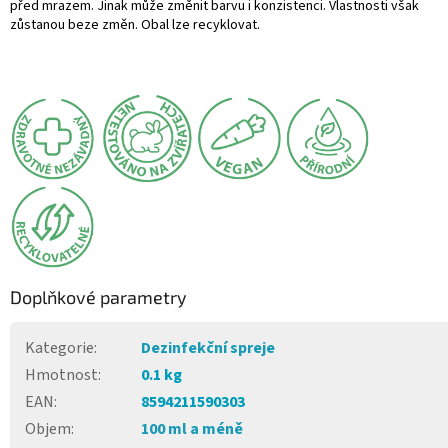
před mrazem. Jinak může změnit barvu i konzistenci. Vlastnosti však
zůstanou beze změn. Obal lze recyklovat.
Doplňkové parametry
Kategorie
:
Dezinfekční spreje
Hmotnost
:
0.1 kg
EAN
:
8594211590303
Objem
:
100 ml a méně