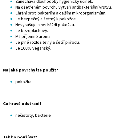
Zanechává dlouhodobý hygienický účinek.
Na ošetřeném povrchu vytváří antibakteriální vrstvu.
Chrání proti bakteriím a dalším mikroorganismům.
Je bezpečný a šetrný k pokožce.
Nevysušuje a nedráždí pokožku.
Je bezoplachový.
Má příjemné aroma.
Je plně rozložitelný a šetří přírodu.
Je 100% veganský.
Na jaké povrchy lze použít?
pokožka
Co hravě odstraní?
nečistoty, bakterie
Jak ho používat?