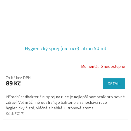
Hygienický sprej (na ruce) citron 50 ml
Momentálně nedostupné
74 Kč bez DPH
89 Kč
DETAIL
Přírodní antibakteriální sprej na ruce je nejlepší pomocník pro pevné
zdraví. Velmi účinně odstraňuje bakterie a zanechává ruce
hygienicky čisté, vláčné a hebké. Citrónové aroma...
Kód:
EC171