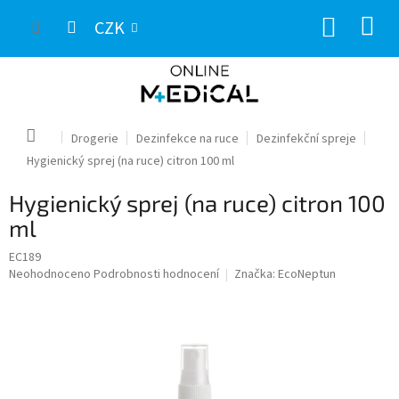
Přejít
NÁKUP
na
CZK
obsah
KOŠÍK
Domů
Drogerie
Dezinfekce na ruce
Dezinfekční spreje
Hygienický sprej (na ruce) citron 100 ml
Hygienický sprej (na ruce) citron 100
ml
EC189
Průměrné
Neohodnoceno
Podrobnosti hodnocení
Značka:
EcoNeptun
hodnocení
produktu
je
0,0
z
5
hvězdiček.