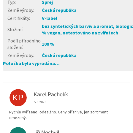
Typ
:
Sprej
Země výroby
:
Česká republika
Certifikáty
:
V-label
bez syntetických barviv a aromat, biologic
Složení
:
% vegan, netestováno na zvířatech
Podíl přírodního
100 %
složení
:
Země výroby
:
Česká republika
Položka byla vyprodána…
Karel Pacholík
KP
Hodnocení obchodu je 4 z 5 hvězdiček.
5.6.2026
Rychle vyřízeno, odesláno. Ceny příznivé, jen sortiment
omezený.
Jiří Nechvíl