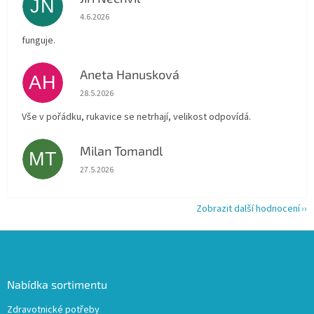
JN
Hodnocení obchodu je 5 z 5 hvězdiček.
4.6.2026
funguje.
Aneta Hanusková
AH
Hodnocení obchodu je 5 z 5 hvězdiček.
28.5.2026
Vše v pořádku, rukavice se netrhají, velikost odpovídá.
Milan Tomandl
MT
Hodnocení obchodu je 5 z 5 hvězdiček.
27.5.2026
Zobrazit další hodnocení
Z
á
p
a
Nabídka sortimentu
t
Zdravotnické potřeby