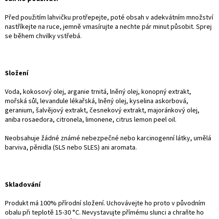
Před použitím lahvičku protřepejte, poté obsah v adekvátním množství
nastříkejte na ruce, jemně vmasírujte a nechte pár minut působit. Sprej
se během chvilky vstřebá.
Složení
Voda, kokosový olej, arganie trnitá, lněný olej, konopný extrakt,
mořská sůl, levandule lékařská, lněný olej, kyselina askorbová,
geranium, šalvějový extrakt, česnekový extrakt, majoránkový olej,
aniba rosaedora, citronela, limonene, citrus lemon peel oil.
Neobsahuje žádné známé nebezpečné nebo karcinogenní látky, umělá
barviva, pěnidla (SLS nebo SLES) ani aromata.
Skladování
Produkt má 100% přírodní složení. Uchovávejte ho proto v původním
obalu při teplotě 15-30 °C. Nevystavujte přímému slunci a chraňte ho