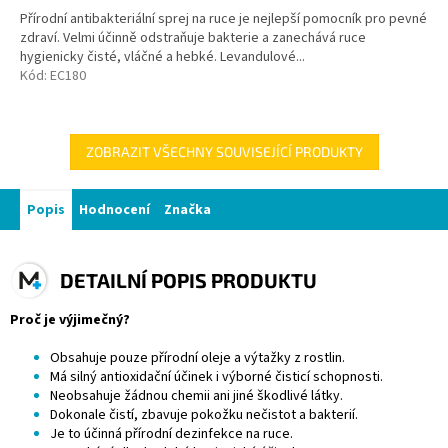
Přírodní antibakteriální sprej na ruce je nejlepší pomocník pro pevné
zdraví. Velmi účinně odstraňuje bakterie a zanechává ruce
hygienicky čisté, vláčné a hebké. Levandulové...
Kód:
EC180
ZOBRAZIT VŠECHNY SOUVISEJÍCÍ PRODUKTY
Popis
Hodnocení
Značka
DETAILNÍ POPIS PRODUKTU
Proč je výjimečný?
Obsahuje pouze přírodní oleje a výtažky z rostlin.
Má silný antioxidační účinek i výborné čisticí schopnosti.
Neobsahuje žádnou chemii ani jiné škodlivé látky.
Dokonale čistí, zbavuje pokožku nečistot a bakterií.
Je to účinná přírodní dezinfekce na ruce.