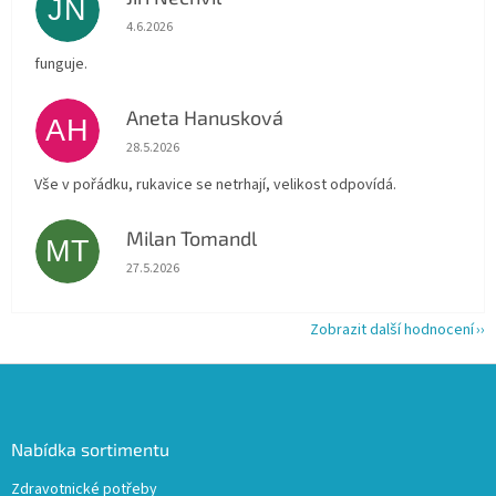
JN
Hodnocení obchodu je 5 z 5 hvězdiček.
4.6.2026
funguje.
Aneta Hanusková
AH
Hodnocení obchodu je 5 z 5 hvězdiček.
28.5.2026
Vše v pořádku, rukavice se netrhají, velikost odpovídá.
Milan Tomandl
MT
Hodnocení obchodu je 5 z 5 hvězdiček.
27.5.2026
Zobrazit další hodnocení
Z
á
p
a
Nabídka sortimentu
t
Zdravotnické potřeby