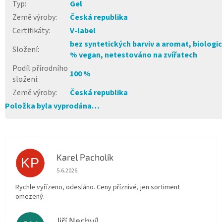
Typ
:
Gel
Země výroby
:
Česká republika
Certifikáty
:
V-label
bez syntetických barviv a aromat, biologic
Složení
:
% vegan, netestováno na zvířatech
Podíl přírodního
100 %
složení
:
Země výroby
:
Česká republika
Položka byla vyprodána…
Karel Pacholík
KP
Hodnocení obchodu je 4 z 5 hvězdiček.
5.6.2026
Rychle vyřízeno, odesláno. Ceny příznivé, jen sortiment
omezený.
Jiří Nechvíl