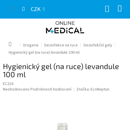
Přejít
NÁKUP
na
CZK
obsah
KOŠÍK
Domů
Drogerie
Dezinfekce na ruce
Dezinfekční gely
Hygienický gel (na ruce) levandule 100 ml
Hygienický gel (na ruce) levandule
100 ml
EC216
Průměrné
Neohodnoceno
Podrobnosti hodnocení
Značka:
EcoNeptun
hodnocení
produktu
je
0,0
z
5
hvězdiček.