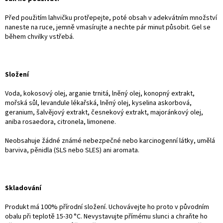
Před použitím lahvičku protřepejte, poté obsah v adekvátním množství
naneste na ruce, jemně vmasírujte a nechte pár minut působit. Gel se
během chvilky vstřebá.
Složení
Voda, kokosový olej, arganie trnitá, lněný olej, konopný extrakt,
mořská sůl, levandule lékařská, lněný olej, kyselina askorbová,
geranium, šalvějový extrakt, česnekový extrakt, majoránkový olej,
aniba rosaedora, citronela, limonene.
Neobsahuje žádné známé nebezpečné nebo karcinogenní látky, umělá
barviva, pěnidla (SLS nebo SLES) ani aromata.
Skladování
Produkt má 100% přírodní složení. Uchovávejte ho proto v původním
obalu při teplotě 15-30 °C. Nevystavujte přímému slunci a chraňte ho