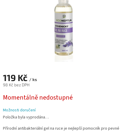
119 Kč
/ ks
98 Kč bez DPH
Měrná
Momentálně nedostupné
cena:
Možnosti doručení
Položka byla vyprodána…
Přírodní antibakteriální gel na ruce je nejlepší pomocník pro pevné