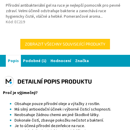
Přírodní antibakteriální gel na ruce je nejlepší pomocník pro pevné
zdraví. Velmi účinně odstraňuje bakterie a zanechává ruce
hygienicky čisté, vláčné a hebké. Pomerančové aroma...
Kód:
EC219
ZOBRAZIT VŠECHNY SOUVISEJÍCÍ PRODUKTY
Popis
Podobné (1)
Hodnocení
Značka
DETAILNÍ POPIS PRODUKTU
Proč je výjimečný?
Obsahuje pouze přírodní oleje a výtažky z rostlin.
Má silný antioxidační účinek i výborné čisticí schopnosti.
Neobsahuje žádnou chemii ani jiné škodlivé látky.
Dokonale čistí, zbavuje pokožku nečistot a bakterií.
Je to účinná přírodní dezinfekce na ruce.