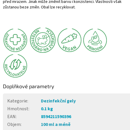
před mrazem. Jinak může změnit barvu i konzistenci. Vlastnosti však
zůstanou beze změn. Obal lze recyklovat.
Doplňkové parametry
Kategorie
:
Dezinfekční gely
Hmotnost
:
0.1 kg
EAN
:
8594211590396
Objem
:
100 ml a méně