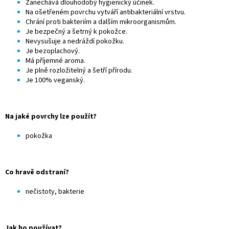
Zanechává dlouhodobý hygienický účinek.
Na ošetřeném povrchu vytváří antibakteriální vrstvu.
Chrání proti bakteriím a dalším mikroorganismům.
Je bezpečný a šetrný k pokožce.
Nevysušuje a nedráždí pokožku.
Je bezoplachový.
Má příjemné aroma.
Je plně rozložitelný a šetří přírodu.
Je 100% veganský.
Na jaké povrchy lze použít?
pokožka
Co hravě odstraní?
nečistoty, bakterie
Jak ho používat?