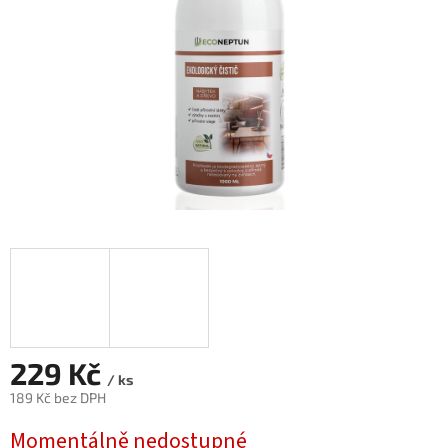
229 Kč
/ ks
189 Kč bez DPH
Měrná
Momentálně nedostupné
cena: