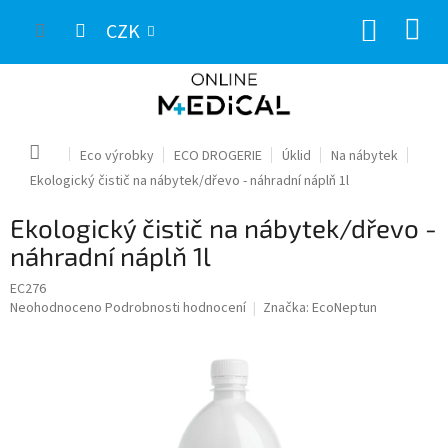
Přejít
NÁKUP
na
CZK
obsah
KOŠÍK
Domů
Eco výrobky
ECO DROGERIE
Úklid
Na nábytek
Ekologický čistič na nábytek/dřevo - náhradní náplň 1l
Ekologický čistič na nábytek/dřevo -
náhradní náplň 1l
EC276
Průměrné
Neohodnoceno
Podrobnosti hodnocení
Značka:
EcoNeptun
hodnocení
produktu
je
0,0
z
5
hvězdiček.