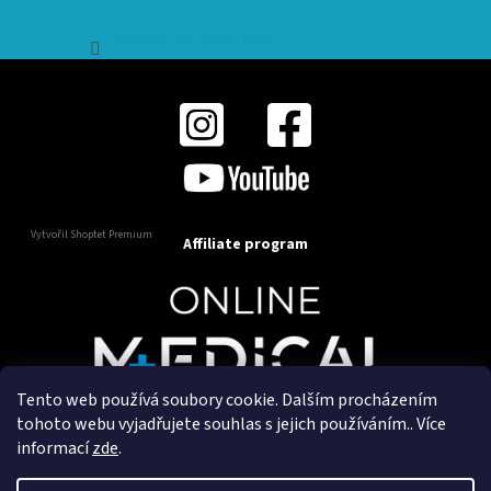
Sledovat na Instagramu
Vytvořil Shoptet Premium
Affiliate program
Tento web používá soubory cookie. Dalším procházením
Copyright 2025
OnlineMedical.cz
. Všechna práva
tohoto webu vyjadřujete souhlas s jejich používáním.. Více
vyhrazena.
informací
zde
.
Vytvořil a marketingově zajišťuje
HyperGroup.cz