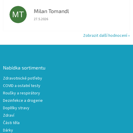
Milan Tomandl
MT
Hodnocení obchodu je 5 z 5 hvězdiček.
27.5.2026
Zobrazit další hodnocení
Z
á
p
a
Nabídka sortimentu
t
Zdravotnické potřeby
í
COVID a ostatní testy
Roušky a respirátory
Dezinfekce a drogerie
Doplňky stravy
Zdraví
Části těla
Dárky