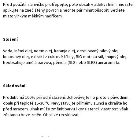
Před použitím lahvičku protřepejte, poté obsah v adekvátním množství
aplikujte na znečištěný povrch a nechte pár minut působit. Setřete
místo vlhkým měkkým hadříkem.
Složení
Voda, lněný olej, neem olej, karanja olej, destilovaný tálový olej,
kokosový olej, extrakt z cukrové třtiny, BIO mořská sůl, thujový olej.
Neobsahuje umělá barviva, pěnidla (SLS nebo SLES) ani aromata.
Skladování
Produkt má 100% přírodní složení. Uchovávejte ho proto v původním
obalu při teplotě 15-30 °C. Nevystavujte přímému slunci a chraňte ho
před mrazem. Jinak může změnit barvu i konzistenci. Vlastnosti však
zůstanou beze změn. Obal lze recyklovat.