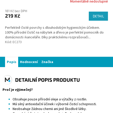
Momentálně nedostupné
181 Kč bez DPH
219 Kč
DETAIL
Perfektně čisté povrchy s dlouhodobým hygienickým účinkem.
100% přírodní čistič na nábytek a dřevo je perfektní pomocník do
domácnosti i kanceláře. Díky praktickému rozprašovači...
Kód:
EC273
Popis
Hodnocení
Značka
DETAILNÍ POPIS PRODUKTU
Proč je výjimečný?
Obsahuje pouze přírodní oleje a výtažky z rostlin.
Má silný antioxidační účinek i výborné čisticí schopnosti.
Neobsahuje žádnou chemii ani jiné škodlivé látky.