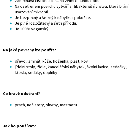
Zanechává čistotu a lesk na velmi dlouhou dobu.
Na ošetřeném povrchu vytváří antibakteriální vrstvu, která brání
usazování mikrobů.
Je bezpečný a šetrný k nábytku i pokožce.
Je plně rozložitelný a šetří přírodu.
Je 100% veganský.
Na jaké povrchy lze použít?
dřevo, laminát, kůže, koženka, plast, kov
jídelní stoly, židle, kancelářský nábytek, školní lavice, sedačky,
křesla, sedáky, doplňky
Co hravě odstraní?
prach, nečistoty, skvrny, mastnotu
Jak ho používat?