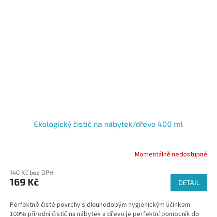
Ekologický čistič na nábytek/dřevo 400 ml
Momentálně nedostupné
Průměrné
hodnocení
140 Kč bez DPH
produktu
169 Kč
je
DETAIL
5,0
z
Perfektně čisté povrchy s dlouhodobým hygienickým účinkem.
5
100% přírodní čistič na nábytek a dřevo je perfektní pomocník do