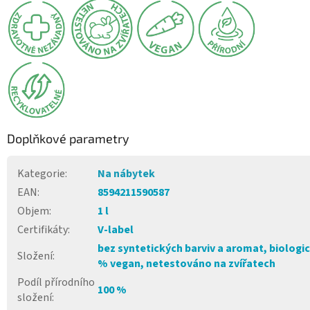
Doplňkové parametry
Kategorie
:
Na nábytek
EAN
:
8594211590587
Objem
:
1 l
Certifikáty
:
V-label
bez syntetických barviv a aromat, biologic
Složení
:
% vegan, netestováno na zvířatech
Podíl přírodního
100 %
složení
: