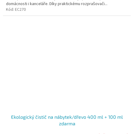
hvězdiček.
domácnosti i kanceláře. Díky praktickému rozprašovači...
Kód:
EC270
Ekologický čistič na nábytek/dřevo 400 ml + 100 ml
zdarma