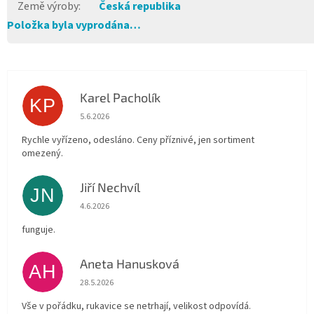
Země výroby
:
Česká republika
Položka byla vyprodána…
Karel Pacholík
KP
Hodnocení obchodu je 4 z 5 hvězdiček.
5.6.2026
Rychle vyřízeno, odesláno. Ceny příznivé, jen sortiment
omezený.
Jiří Nechvíl
JN
Hodnocení obchodu je 5 z 5 hvězdiček.
4.6.2026
funguje.
Aneta Hanusková
AH
Hodnocení obchodu je 5 z 5 hvězdiček.
28.5.2026
Vše v pořádku, rukavice se netrhají, velikost odpovídá.