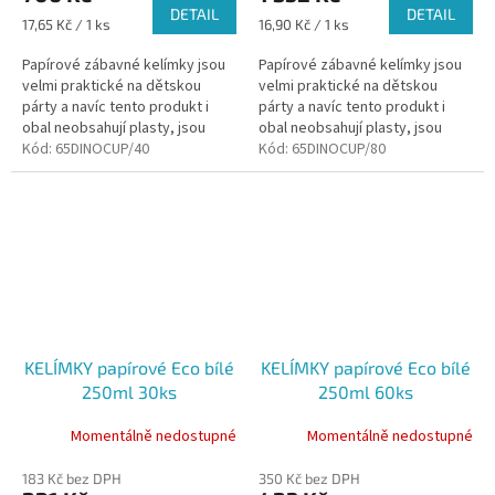
DETAIL
DETAIL
Měrná
Měrná
17,65 Kč / 1 ks
16,90 Kč / 1 ks
cena:
cena:
Papírové zábavné kelímky jsou
Papírové zábavné kelímky jsou
velmi praktické na dětskou
velmi praktické na dětskou
párty a navíc tento produkt i
párty a navíc tento produkt i
obal neobsahují plasty, jsou
obal neobsahují plasty, jsou
biologicky odbouratelné a lze je
Kód:
65DINOCUP/40
biologicky odbouratelné a lze je
Kód:
65DINOCUP/80
recyklovat při domácí...
recyklovat při domácí...
KELÍMKY papírové Eco bílé
KELÍMKY papírové Eco bílé
250ml 30ks
250ml 60ks
Momentálně nedostupné
Momentálně nedostupné
183 Kč bez DPH
350 Kč bez DPH