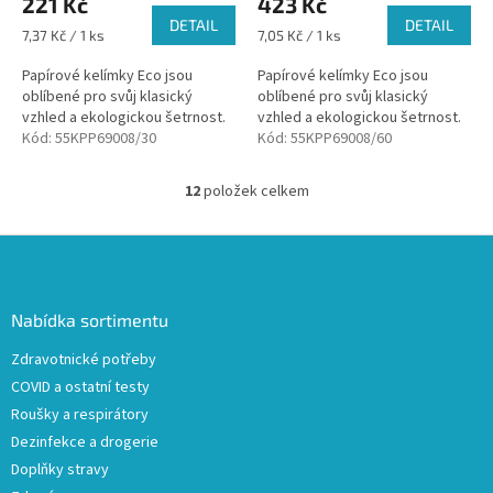
221 Kč
423 Kč
DETAIL
DETAIL
Měrná
Měrná
7,37 Kč / 1 ks
7,05 Kč / 1 ks
cena:
cena:
Papírové kelímky Eco jsou
Papírové kelímky Eco jsou
oblíbené pro svůj klasický
oblíbené pro svůj klasický
vzhled a ekologickou šetrnost.
vzhled a ekologickou šetrnost.
Kód:
55KPP69008/30
Kód:
55KPP69008/60
12
položek celkem
O
v
l
Z
á
á
d
p
a
a
Nabídka sortimentu
c
t
í
Zdravotnické potřeby
í
p
COVID a ostatní testy
r
v
Roušky a respirátory
k
Dezinfekce a drogerie
y
Doplňky stravy
v
ý