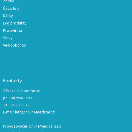
Zdraví
p
Části těla
i
Dárky
s
u
Eco produkty
Pro zvířata
Slevy
Velkoobchod
Kontakty
Zákaznická podpora:
po - pá 9:00-15:00
Tel.: 253 253 753
E-mail:
info@onlinemedical.cz
Provozovatel: OnlineMedical s.r.o.