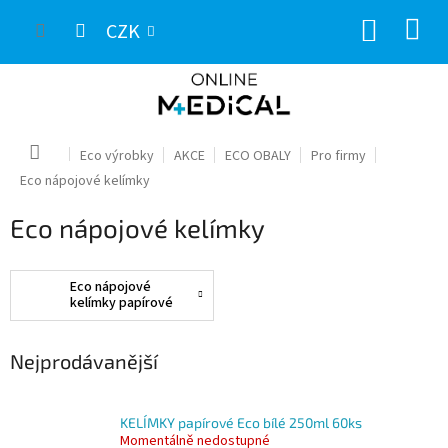
Přejít
NÁKUP
na
CZK
obsah
KOŠÍK
Domů
Eco výrobky
AKCE
ECO OBALY
Pro firmy
Eco nápojové kelímky
Eco nápojové kelímky
Eco nápojové
kelímky papírové
Nejprodávanější
KELÍMKY papírové Eco bílé 250ml 60ks
Momentálně nedostupné