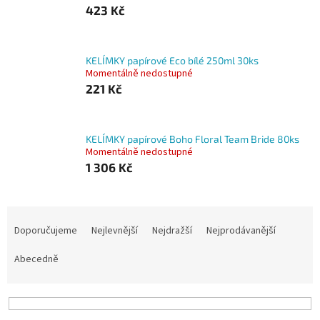
423 Kč
KELÍMKY papírové Eco bílé 250ml 30ks
Momentálně nedostupné
221 Kč
KELÍMKY papírové Boho Floral Team Bride 80ks
Momentálně nedostupné
1 306 Kč
Ř
a
Doporučujeme
Nejlevnější
Nejdražší
Nejprodávanější
z
e
Abecedně
n
í
p