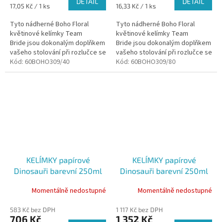
DETAIL
DETAIL
Měrná
Měrná
17,05 Kč / 1 ks
16,33 Kč / 1 ks
cena:
cena:
Tyto nádherné Boho Floral
Tyto nádherné Boho Floral
květinové kelímky Team
květinové kelímky Team
Bride jsou dokonalým doplňkem
Bride jsou dokonalým doplňkem
vašeho stolování při rozlučce se
vašeho stolování při rozlučce se
svobodou pro budoucí nevěstu.
Kód:
60BOHO309/40
svobodou pro budoucí nevěstu.
Kód:
60BOHO309/80
KELÍMKY papírové
KELÍMKY papírové
Dinosauři barevní 250ml
Dinosauři barevní 250ml
40ks
80ks
Momentálně nedostupné
Momentálně nedostupné
583 Kč bez DPH
1 117 Kč bez DPH
706 Kč
1 352 Kč