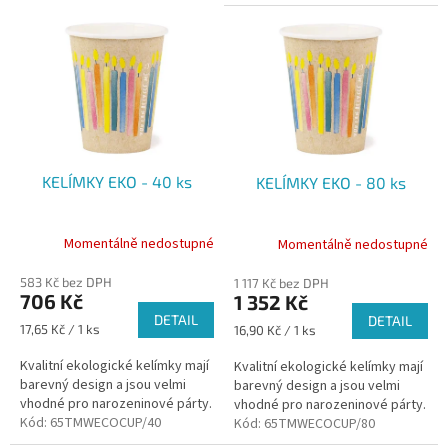
r
V
o
ý
d
p
u
i
k
s
t
p
ů
r
o
KELÍMKY EKO - 40 ks
KELÍMKY EKO - 80 ks
d
u
k
Momentálně nedostupné
Momentálně nedostupné
t
ů
583 Kč bez DPH
1 117 Kč bez DPH
706 Kč
1 352 Kč
DETAIL
DETAIL
Měrná
17,65 Kč / 1 ks
Měrná
16,90 Kč / 1 ks
cena:
cena:
Kvalitní ekologické kelímky mají
Kvalitní ekologické kelímky mají
barevný design a jsou velmi
barevný design a jsou velmi
vhodné pro narozeninové párty.
vhodné pro narozeninové párty.
Kód:
65TMWECOCUP/40
Kód:
65TMWECOCUP/80