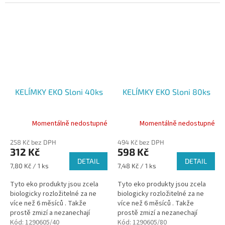
KELÍMKY EKO Sloni 40ks
KELÍMKY EKO Sloni 80ks
Momentálně nedostupné
Momentálně nedostupné
258 Kč bez DPH
494 Kč bez DPH
312 Kč
598 Kč
DETAIL
DETAIL
Měrná
Měrná
7,80 Kč / 1 ks
7,48 Kč / 1 ks
cena:
cena:
Tyto eko produkty jsou zcela
Tyto eko produkty jsou zcela
biologicky rozložitelné za ne
biologicky rozložitelné za ne
více než 6 měsíců . Takže
více než 6 měsíců . Takže
prostě zmizí a nezanechají
prostě zmizí a nezanechají
Kód:
1290605/40
Kód:
1290605/80