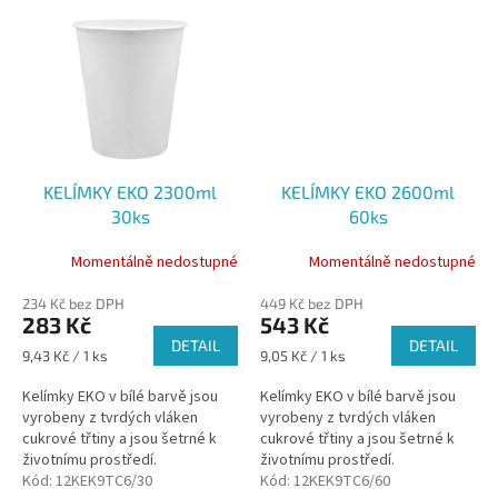
KELÍMKY EKO 2300ml
KELÍMKY EKO 2600ml
30ks
60ks
Momentálně nedostupné
Momentálně nedostupné
234 Kč bez DPH
449 Kč bez DPH
283 Kč
543 Kč
DETAIL
DETAIL
Měrná
Měrná
9,43 Kč / 1 ks
9,05 Kč / 1 ks
cena:
cena:
Kelímky EKO v bílé barvě jsou
Kelímky EKO v bílé barvě jsou
vyrobeny z tvrdých vláken
vyrobeny z tvrdých vláken
cukrové třtiny a jsou šetrné k
cukrové třtiny a jsou šetrné k
životnímu prostředí.
životnímu prostředí.
Kód:
12KEK9TC6/30
Kód:
12KEK9TC6/60