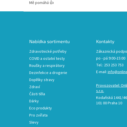
Mě pomáhá 👍
Z
á
p
a
t
Nabídka sortimentu
Kontakty
í
Zdravotnické potřeby
Zákaznická podpo
po - pá 9:00-15:00
COVID a ostatní testy
Tel.: 253 253 753
Roušky a respirátory
E-mail:
info@onlin
Dezinfekce a drogerie
Doplňky stravy
Provozovatel: Onl
Zdraví
s.r.o.
Části těla
Kodaňská 1441/46,
Dárky
101 00 Praha 10
Eco produkty
Pro zvířata
Slevy