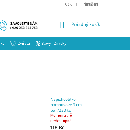
KARIERA
CZK
Přihlášení
NÁKUPNÍ
Prázdný košík
KOŠÍK
bky
Zvířata
Slevy
Značky
Napichovátko
bambusové 9 cm
ba1/250 ks
Momentálně
nedostupné
118 Kč