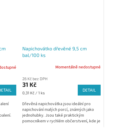
Napichovátko dřevěné 9,5 cm
 cm
bal/100 ks
Momentálně nedostupné
dostupné
26 Kč bez DPH
31 Kč
DETAIL
DETAIL
Měrná
0,31 Kč / 1 ks
cena:
Dřevěná napichovátka jsou ideální pro
alení
napichování malých porcí, známých jako
jednohubky. Jsou také praktickým
balení.
pomocníkem v rychlém občerstvení, kde je
můžete využít na hranolky...