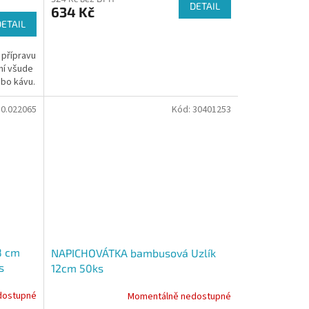
DETAIL
634 Kč
DETAIL
 přípravu
ní všude
ebo kávu.
10.022065
Kód:
30401253
8 cm
NAPICHOVÁTKA bambusová Uzlík
s
12cm 50ks
dostupné
Momentálně nedostupné