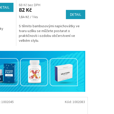
68 Kč bez DPH
DETAIL
82 Kč
DETAIL
Měrná
1,64 Kč / 1 ks
cena:
S těmito bambusovými napichovátky ve
cky
tvaru uzlíku se můžete postarat o
praktičnosti i ozdobu občerstvení ve
velkém stylu.
:
1002045
Kód:
1002083