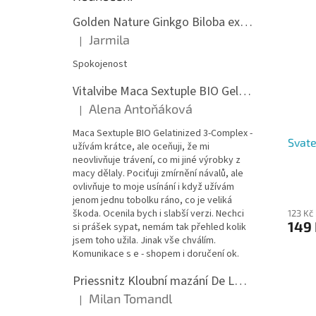
Golden Nature Ginkgo Biloba extrakt 50:1 60mg, 100 kapslí
Jarmila
|
Hodnocení produktu je 5 z 5 hvězdiček.
Spokojenost
Vitalvibe Maca Sextuple BIO Gelatinized 3-Complex, 60 kapslí
Alena Antoňáková
|
Hodnocení produktu je 5 z 5 hvězdiček.
Maca Sextuple BIO Gelatinized 3-Complex -
Svate
užívám krátce, ale oceňuji, že mi
neovlivňuje trávení, co mi jiné výrobky z
macy dělaly. Pociťuji zmírnění návalů, ale
ovlivňuje to moje usínání i když užívám
jenom jednu tobolku ráno, co je veliká
škoda. Ocenila bych i slabší verzi. Nechci
123 Kč
149
si prášek sypat, nemám tak přehled kolik
jsem toho užila. Jinak vše chválím.
Komunikace s e - shopem i doručení ok.
Priessnitz Kloubní mazání De Luxe, 200ml
Milan Tomandl
|
Hodnocení produktu je 5 z 5 hvězdiček.