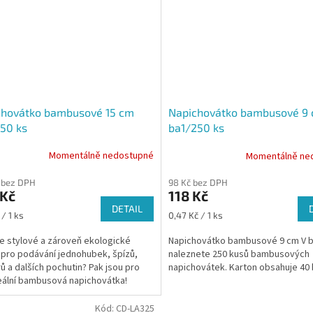
chovátko bambusové 15 cm
Napichovátko bambusové 9
50 ks
ba1/250 ks
Momentálně nedostupné
Momentálně ne
 bez DPH
98 Kč bez DPH
 Kč
118 Kč
DETAIL
Měrná
 / 1 ks
0,47 Kč / 1 ks
cena:
e stylové a zároveň ekologické
Napichovátko bambusové 9 cm V b
 pro podávání jednohubek, špízů,
naleznete 250 kusů bambusových
ů a dalších pochutin? Pak jsou pro
napichovátek. Karton obsahuje 40 
eální bambusová napichovátka!
Kód:
CD-LA325