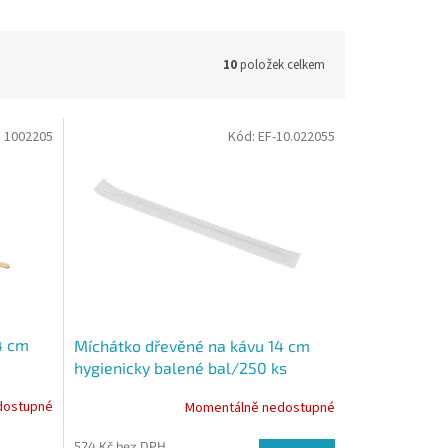
10
položek celkem
:
1002205
Kód:
EF-10.022055
4 cm
Míchátko dřevěné na kávu 14 cm
hygienicky balené bal/250 ks
dostupné
Momentálně nedostupné
524 Kč bez DPH