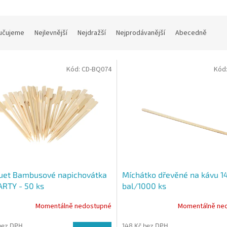
učujeme
Nejlevnější
Nejdražší
Nejprodávanější
Abecedně
Kód:
CD-BQ074
Kód
uet Bambusové napichovátka
Míchátko dřevěné na kávu 1
RTY - 50 ks
bal/1000 ks
Momentálně nedostupné
Momentálně ne
bez DPH
148 Kč bez DPH