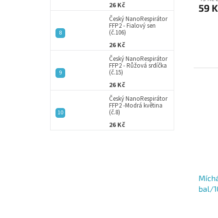
26 Kč
59 K
Český NanoRespirátor
FFP2 - Fialový sen
(č.106)
26 Kč
Český NanoRespirátor
FFP2 - Růžová srdíčka
(č.15)
26 Kč
Český NanoRespirátor
FFP2 -Modrá květina
(č.8)
26 Kč
Míchá
bal/1