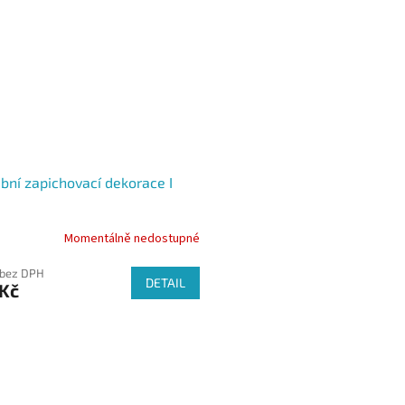
bní zapichovací dekorace I
Momentálně nedostupné
 bez DPH
DETAIL
 Kč
O
v
l
á
d