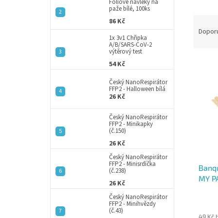
a
Fóliové návleky na
paže bílé, 100ks
n
Ř
86 Kč
e
a
Dopor
l
1x 3v1 Chřipka
z
A/B/SARS-CoV-2
e
výtěrový test
V
n
54 Kč
ý
í
Český NanoRespirátor
p
p
FFP2 - Halloween bílá
i
r
26 Kč
s
o
p
d
Český NanoRespirátor
FFP2 - Minikapky
r
u
(č.150)
o
k
26 Kč
d
t
Český NanoRespirátor
u
ů
FFP2 - Minisrdíčka
Banq
k
(č.238)
MY PA
t
26 Kč
ů
Český NanoRespirátor
FFP2 - Minihvězdy
(č.43)
49 Kč 