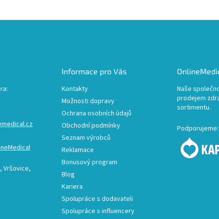
a
c
í
p
r
v
k
Informace pro Vás
OnlineMedic
y
v
ra:
Kontakty
Naše společno
ý
prodejem zdr
p
Možnosti dopravy
sortimentu.
i
Ochrana osobních údajů
s
emedical.cz
Obchodní podmínky
u
Podporujeme:
Seznam výrobců
ineMedical
Reklamace
Bonusový program
 Vršovice,
Blog
Kariera
Spolupráce s dodavateli
Spolupráce s influencery