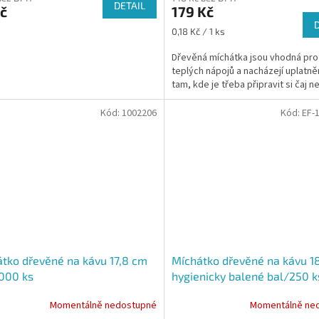
DETAIL
č
179 Kč
Měrná
0,18 Kč / 1 ks
cena:
Dřevěná míchátka jsou vhodná pro
teplých nápojů a nacházejí uplatně
tam, kde je třeba připravit si čaj n
Kód:
1002206
Kód:
EF-
tko dřevěné na kávu 17,8 cm
Míchátko dřevěné na kávu 1
000 ks
hygienicky balené bal/250 k
Momentálně nedostupné
Momentálně ne