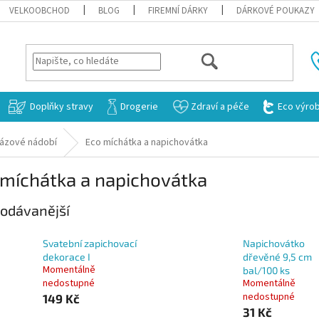
VELKOOBCHOD
BLOG
FIREMNÍ DÁRKY
DÁRKOVÉ POUKAZY
HLEDAT
Doplňky stravy
Drogerie
Zdraví a péče
Eco výro
rázové nádobí
Eco míchátka a napichovátka
 míchátka a napichovátka
odávanější
Svatební zapichovací
Napichovátko
dekorace I
dřevěné 9,5 cm
Momentálně
bal/100 ks
nedostupné
Momentálně
nedostupné
149 Kč
31 Kč