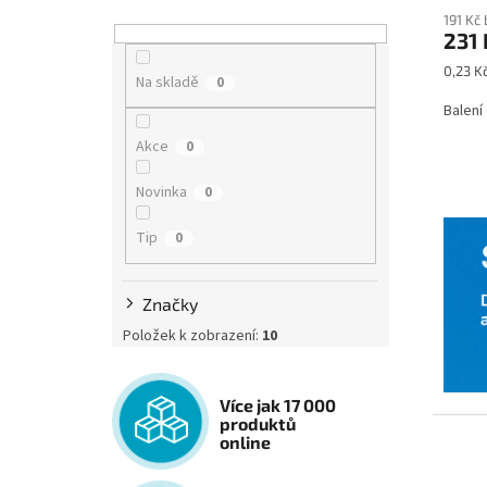
191 Kč
231 
Měrná
0,23 Kč
Na skladě
0
cena:
Balení
Akce
0
Novinka
0
Tip
0
Značky
Položek k zobrazení:
10
Více jak 17 000
produktů
online