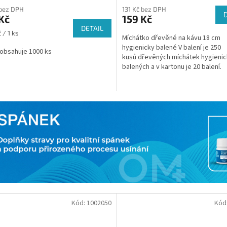
 bez DPH
131 Kč bez DPH
Kč
159 Kč
DETAIL
 / 1 ks
Míchátko dřevěné na kávu 18 cm
hygienicky balené V balení je 250
 obsahuje 1000 ks
kusů dřevěných míchátek hygieni
balených a v kartonu je 20 balení.
Kód:
1002050
Kód