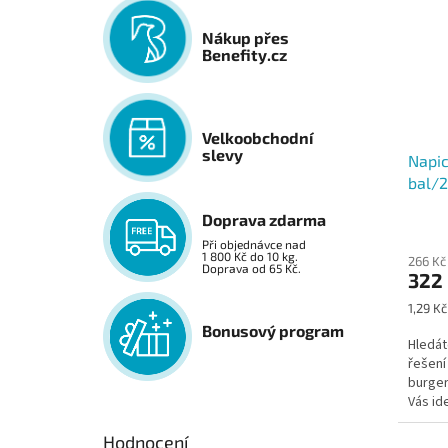
Nákup přes
Benefity.cz
Velkoobchodní
slevy
Napi
bal/2
Doprava zdarma
Při objednávce nad
1 800 Kč do 10 kg.
266 Kč
Doprava od 65 Kč.
322
Měrná
1,29 Kč
cena:
Bonusový program
Hledát
řešení
burger
Vás id
Hodnocení