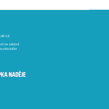
al.cz
st se zabývá
avotnického