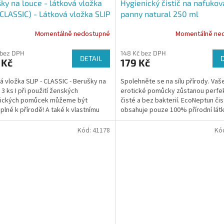
ky na louce - látková vložka
Hygienický čistič na nafukov
(CLASSIC) - Látková vložka SLIP
panny natural 250 ml
Momentálně nedostupné
Momentálně ne
 bez DPH
148 Kč bez DPH
DETAIL
 Kč
179 Kč
á vložka SLIP - CLASSIC - Berušky na
Spolehněte se na sílu přírody. Vaš
 3 ks I při použití ženských
erotické pomůcky zůstanou perfe
nických pomůcek můžeme být
čisté a bez bakterií. EcoNeptun čis
plné k přírodě! A také k vlastnímu
obsahuje pouze 100% přírodní látk
 látkových vložek...
jsou šetrné k pokožce i...
Kód:
41178
Kó