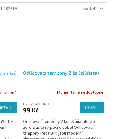
d:
102219
Kód:
41193
Odličovací tampóny 2 ks (slůňata)
 zámku)
Momentálně nedostupné
dostupné
82 Kč bez DPH
DETAIL
DETAIL
99 Kč
Odličovací tampóny 2 ks - SlůňataBuďte
kuBuďte
zero waste i v péči o sebe! Odličovací
vací
tampóny Petit Lulu jsou moderní