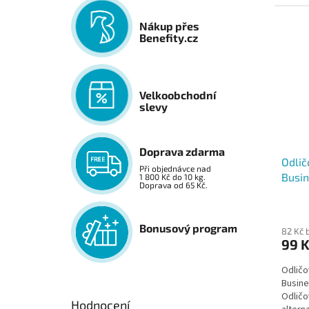
Nákup přes
Benefity.cz
Velkoobchodní
slevy
Doprava zdarma
Odlič
Při objednávce nad
Busin
1 800 Kč do 10 kg.
Doprava od 65 Kč.
Bonusový program
82 Kč 
99 
Odličo
Busine
Odličo
Hodnocení