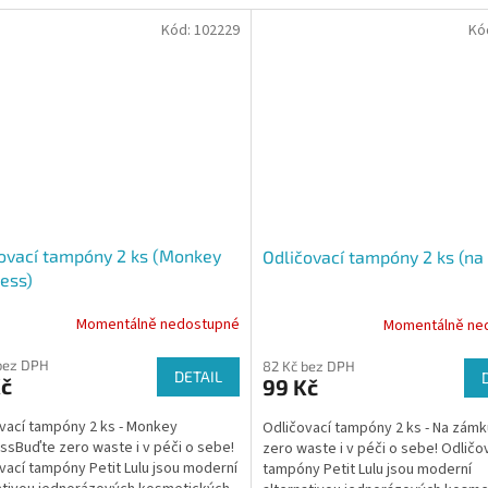
Kód:
102229
Kó
ovací tampóny 2 ks (Monkey
Odličovací tampóny 2 ks (na
ess)
Momentálně nedostupné
Momentálně ne
bez DPH
82 Kč bez DPH
DETAIL
Kč
99 Kč
vací tampóny 2 ks - Monkey
Odličovací tampóny 2 ks - Na zám
ssBuďte zero waste i v péči o sebe!
zero waste i v péči o sebe! Odličo
vací tampóny Petit Lulu jsou moderní
tampóny Petit Lulu jsou moderní