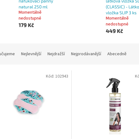
nafukovací panny
látková vložka S
natural 250 ml
(CLASSIC) - Látk
Momentálně
vložka SLIP 3 ks
nedostupné
Momentálně
nedostupné
179 Kč
449 Kč
učujeme
Nejlevnější
Nejdražší
Nejprodávanější
Abecedně
Kód:
102943
K