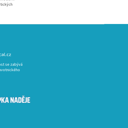
tických
al.cz
st se zabývá
avotnického