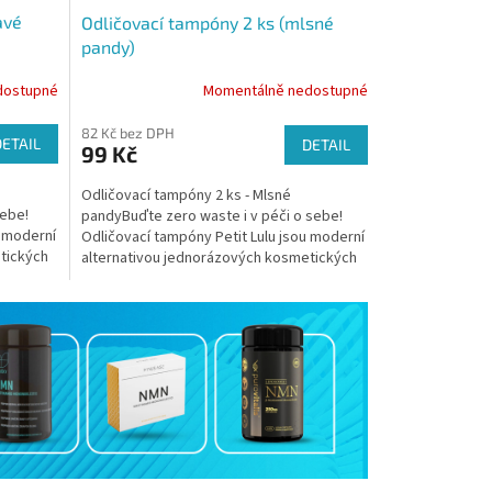
avé
Odličovací tampóny 2 ks (mlsné
pandy)
dostupné
Momentálně nedostupné
82 Kč bez DPH
DETAIL
DETAIL
99 Kč
Odličovací tampóny 2 ks - Mlsné
sebe!
pandyBuďte zero waste i v péči o sebe!
u moderní
Odličovací tampóny Petit Lulu jsou moderní
tických
alternativou jednorázových kosmetických
tamponů, které jsou...