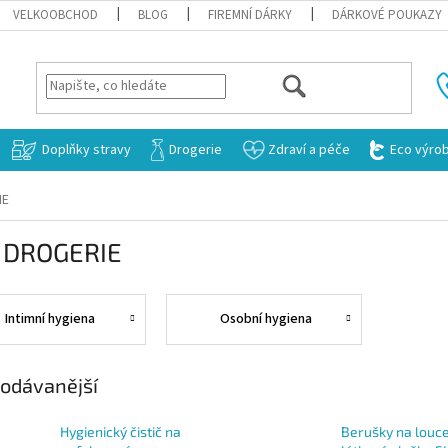
VELKOOBCHOD
BLOG
FIREMNÍ DÁRKY
DÁRKOVÉ POUKAZY
HLEDAT
Doplňky stravy
Drogerie
Zdraví a péče
Eco výro
IE
 DROGERIE
Intimní hygiena
Osobní hygiena
odávanější
Hygienický čistič na
Berušky na louce