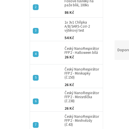
a
Fóliové návleky na
paže bílé, 100ks
n
86 Kč
e
l
1x 3v1 Chřipka
A/B/SARS-CoV-2
výtěrový test
54 Kč
Ř
Český NanoRespirátor
a
Dopor
FFP2 - Halloween bílá
z
26 Kč
e
V
n
Český NanoRespirátor
FFP2 - Minikapky
ý
í
(č.150)
p
p
26 Kč
i
r
s
Český NanoRespirátor
o
FFP2 - Minisrdíčka
p
d
(č.238)
r
u
26 Kč
o
k
Český NanoRespirátor
d
t
FFP2 - Minihvězdy
u
(č.43)
ů