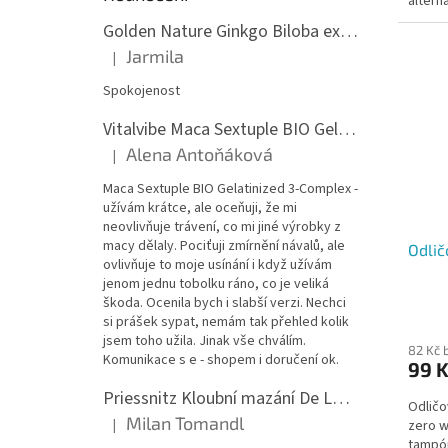
altern
tampon
Golden Nature Ginkgo Biloba extrakt 50:1 60mg, 100 kapslí
Jarmila
|
Hodnocení produktu je 5 z 5 hvězdiček.
Spokojenost
Vitalvibe Maca Sextuple BIO Gelatinized 3-Complex, 60 kapslí
Alena Antoňáková
|
Hodnocení produktu je 5 z 5 hvězdiček.
Maca Sextuple BIO Gelatinized 3-Complex -
užívám krátce, ale oceňuji, že mi
neovlivňuje trávení, co mi jiné výrobky z
macy dělaly. Pociťuji zmírnění návalů, ale
Odlič
ovlivňuje to moje usínání i když užívám
jenom jednu tobolku ráno, co je veliká
škoda. Ocenila bych i slabší verzi. Nechci
si prášek sypat, nemám tak přehled kolik
jsem toho užila. Jinak vše chválím.
82 Kč 
Komunikace s e - shopem i doručení ok.
99 
Priessnitz Kloubní mazání De Luxe, 200ml
Odličo
Milan Tomandl
|
zero w
Hodnocení produktu je 5 z 5 hvězdiček.
tampón