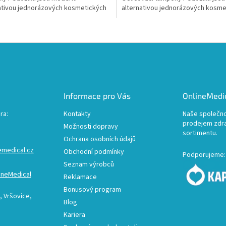
ativou jednorázových kosmetických
alternativou jednorázových kosme
ů, které jsou často...
tamponů, které jsou...
O
v
l
á
d
a
c
Informace pro Vás
OnlineMedic
í
p
ra:
Kontakty
Naše společno
r
prodejem zdr
Možnosti dopravy
v
sortimentu.
k
Ochrana osobních údajů
y
emedical.cz
Obchodní podmínky
Podporujeme:
v
Seznam výrobců
ý
ineMedical
p
Reklamace
i
Bonusový program
s
 Vršovice,
Blog
u
Kariera