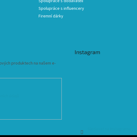
Spolupráce s dodavateli
Spolupráce s influencery
Firemní dárky
Instagram
 nových produktech na našem e-
ních údajů
Sledovat na Instagramu