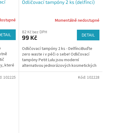
ací
Odličovací tampóny 2 ks (delfínci)
dostupné
Momentálně nedostupné
82 Kč bez DPH
DETAIL
DETAIL
99 Kč
e
Odličovací tampóny 2 ks - DelfínciBuďte
ktně
zero waste i v péči o sebe! Odličovací
tič
tampóny Petit Lulu jsou moderní
y, které
alternativou jednorázových kosmetických
tamponů, které jsou často...
d:
102225
Kód:
102228