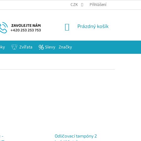
KARIERA
CZK
Přihlášení
NÁKUPNÍ
Prázdný košík
KOŠÍK
bky
Zvířata
Slevy
Značky
 -
Odličovací tampóny 2