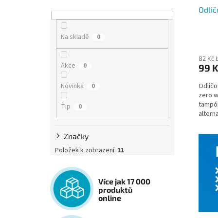
Odlič
Na skladě
0
82 Kč 
Akce
0
99 
Odličo
Novinka
0
zero w
tampón
Tip
0
altern
tampon
Značky
Položek k zobrazení:
11
Více jak 17 000
produktů
online