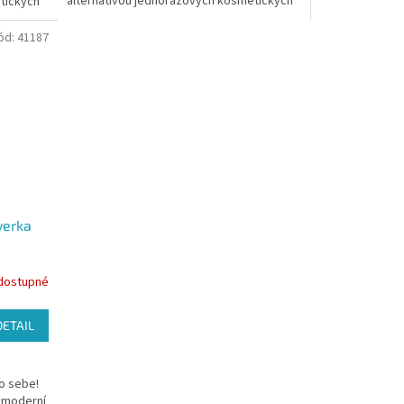
alternativou jednorázových kosmetických
tických
tamponů, které jsou často...
ód:
41187
verka
dostupné
DETAIL
o sebe!
u moderní