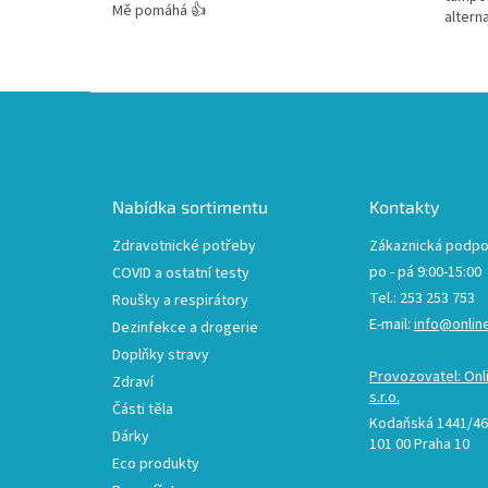
Mě pomáhá 👍
altern
tampon
Z
á
p
a
t
Nabídka sortimentu
Kontakty
í
Zdravotnické potřeby
Zákaznická podpo
po - pá 9:00-15:00
COVID a ostatní testy
Tel.: 253 253 753
Roušky a respirátory
E-mail:
info@onlin
Dezinfekce a drogerie
Doplňky stravy
Provozovatel: Onl
Zdraví
s.r.o.
Části těla
Kodaňská 1441/46,
Dárky
101 00 Praha 10
Eco produkty