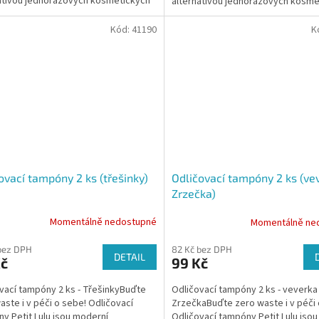
ativou jednorázových kosmetických
alternativou jednorázových kosme
ů, které jsou...
tamponů, které jsou často...
Kód:
41190
K
ovací tampóny 2 ks (třešinky)
Odličovací tampóny 2 ks (ve
Zrzečka)
Momentálně nedostupné
Momentálně ne
bez DPH
82 Kč bez DPH
DETAIL
Kč
99 Kč
vací tampóny 2 ks - TřešinkyBuďte
Odličovací tampóny 2 ks - veverka
aste i v péči o sebe! Odličovací
ZrzečkaBuďte zero waste i v péči 
y Petit Lulu jsou moderní
Odličovací tampóny Petit Lulu jso