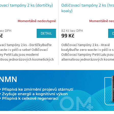
ovací tampóny 2 ks (dortíčky)
Odličovací tampóny 2 ks (hr
koaly)
Momentálně nedostupné
Momentálně ne
bez DPH
82 Kč bez DPH
DETAIL
Kč
99 Kč
vací tampóny 2 ks - DortíčkyBuďte
Odličovací tampóny 2 ks - Hravé
aste i v péči o sebe! Odličovací
koalyBuďte zero waste i v péči o 
y Petit Lulu jsou moderní
Odličovací tampóny Petit Lulu jso
ativou jednorázových kosmetických
alternativou jednorázových kosme
ů, které jsou často...
tamponů, které jsou...