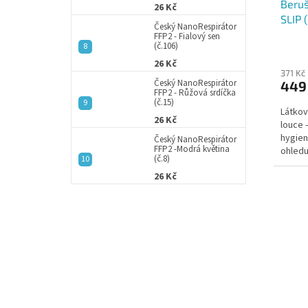
Beruš
k
26 Kč
SLIP 
t
Český NanoRespirátor
3 ks
ů
FFP2 - Fialový sen
(č.106)
26 Kč
371 Kč
Český NanoRespirátor
449
FFP2 - Růžová srdíčka
(č.15)
Látkov
26 Kč
louce -
hygie
Český NanoRespirátor
FFP2 -Modrá květina
ohledu
(č.8)
tělu. U
26 Kč