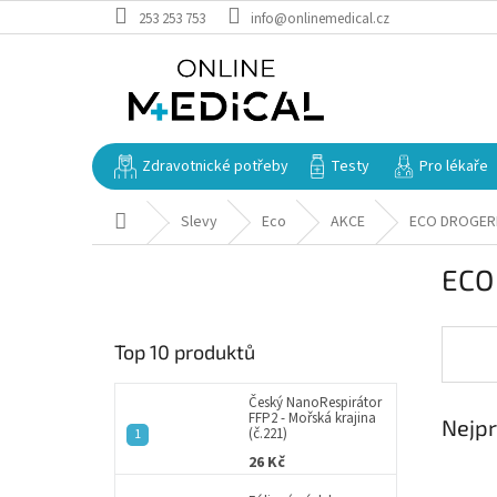
Přejít
253 253 753
info@onlinemedical.cz
na
obsah
Zdravotnické potřeby
Testy
Pro lékaře
Domů
Slevy
Eco
AKCE
ECO DROGER
P
ECO
o
s
t
Top 10 produktů
r
a
n
Český NanoRespirátor
FFP2 - Mořská krajina
Nejpr
n
(č.221)
í
26 Kč
p