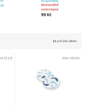
LIP
ks (slůňata)
Momentálně
ová
nedostupné
99 Kč
11
položek celkem
ód:
EC135
Kód:
102224