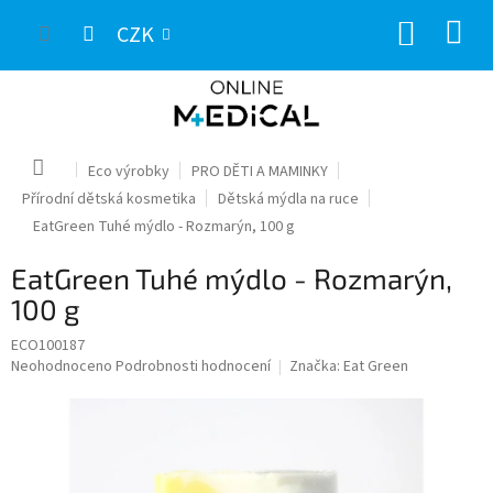
Přejít
NÁKUP
na
CZK
obsah
KOŠÍK
Domů
Eco výrobky
PRO DĚTI A MAMINKY
Přírodní dětská kosmetika
Dětská mýdla na ruce
EatGreen Tuhé mýdlo - Rozmarýn, 100 g
EatGreen Tuhé mýdlo - Rozmarýn,
100 g
ECO100187
Průměrné
Neohodnoceno
Podrobnosti hodnocení
Značka:
Eat Green
hodnocení
produktu
je
0,0
z
5