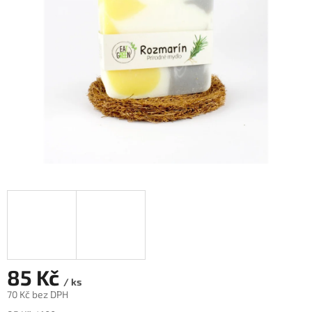
hvězdiček.
85 Kč
/ ks
70 Kč bez DPH