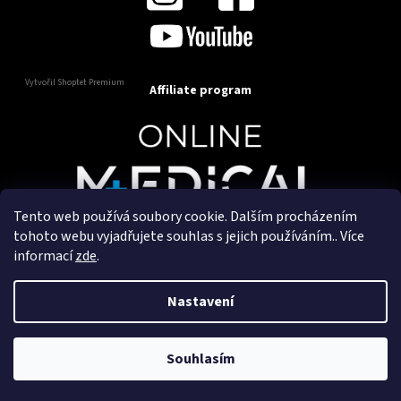
Vytvořil Shoptet Premium
Affiliate program
Tento web používá soubory cookie. Dalším procházením
Copyright 2025
OnlineMedical.cz
. Všechna práva
tohoto webu vyjadřujete souhlas s jejich používáním.. Více
vyhrazena.
informací
zde
.
Vytvořil a marketingově zajišťuje
HyperGroup.cz
Nastavení
Souhlasím