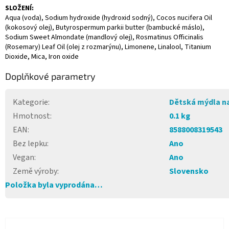
SLOŽENÍ:
Aqua (voda), Sodium hydroxide (hydroxid sodný), Cocos nucifera Oil
(kokosový olej), Butyrospermum parkii butter (bambucké máslo),
Sodium Sweet Almondate (mandlový olej), Rosmatinus Officinalis
(Rosemary) Leaf Oil (olej z rozmarýnu), Limonene, Linalool, Titanium
Dioxide, Mica, Iron oxide
Doplňkové parametry
Kategorie
:
Dětská mýdla na
Hmotnost
:
0.1 kg
EAN
:
8588008319543
Bez lepku
:
Ano
Vegan
:
Ano
Země výroby
:
Slovensko
Položka byla vyprodána…