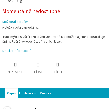
Měrná
85 Kč / 100 g
cena:
Momentálně nedostupné
Možnosti doručení
Položka byla vyprodána…
Tuhé mýdlo s vůní rozmarýnu. Je šetrné k pokožce a jemně odstraňuje
špínu. Ručně vyrobené z přírodních látek.
Detailní informace
ZEPTAT SE
HLÍDAT
SDÍLET
Popis
Hodnocení
Značka