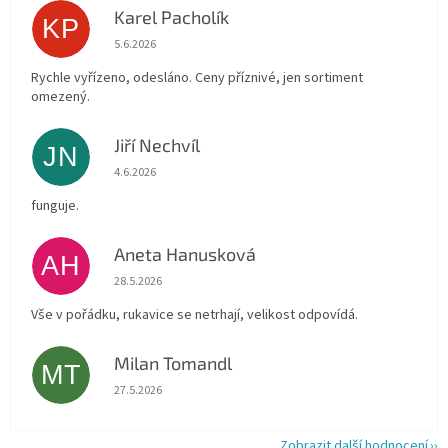
Karel Pacholík
KP
Hodnocení obchodu je 4 z 5 hvězdiček.
5.6.2026
Rychle vyřízeno, odesláno. Ceny příznivé, jen sortiment
omezený.
Jiří Nechvíl
JN
Hodnocení obchodu je 5 z 5 hvězdiček.
4.6.2026
funguje.
Aneta Hanusková
AH
Hodnocení obchodu je 5 z 5 hvězdiček.
28.5.2026
Vše v pořádku, rukavice se netrhají, velikost odpovídá.
Milan Tomandl
MT
Hodnocení obchodu je 5 z 5 hvězdiček.
27.5.2026
Zobrazit další hodnocení