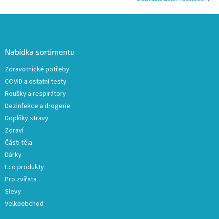
Z
á
p
a
Nabídka sortimentu
t
Zdravotnické potřeby
í
COVID a ostatní testy
Roušky a respirátory
Dezinfekce a drogerie
Doplňky stravy
Zdraví
Části těla
Dárky
Eco produkty
Pro zvířata
Slevy
Velkoobchod