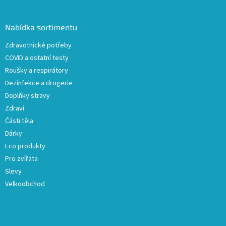
á
p
a
Nabídka sortimentu
t
Zdravotnické potřeby
í
COVID a ostatní testy
Roušky a respirátory
Dezinfekce a drogerie
Doplňky stravy
Zdraví
Části těla
Dárky
Eco produkty
Pro zvířata
Slevy
Velkoobchod