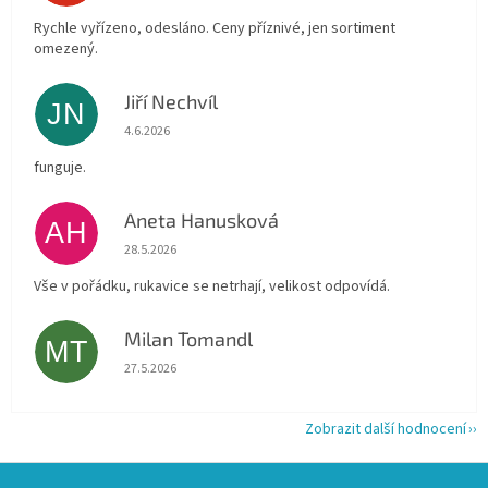
Rychle vyřízeno, odesláno. Ceny příznivé, jen sortiment
omezený.
Jiří Nechvíl
JN
Hodnocení obchodu je 5 z 5 hvězdiček.
4.6.2026
funguje.
Aneta Hanusková
AH
Hodnocení obchodu je 5 z 5 hvězdiček.
28.5.2026
Vše v pořádku, rukavice se netrhají, velikost odpovídá.
Milan Tomandl
MT
Hodnocení obchodu je 5 z 5 hvězdiček.
27.5.2026
Zobrazit další hodnocení
Z