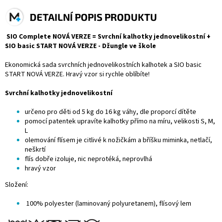
DETAILNÍ POPIS PRODUKTU
SIO Complete NOVÁ VERZE = Svrchní kalhotky jednovelikostní +
SIO basic START NOVÁ VERZE - Džungle ve škole
Ekonomická sada
svrchních jednovelikostních kalhotek
a
SIO basic
START NOVÁ VERZE. Hravý vzor si rychle oblíbíte!
Svrchní kalhotky jednovelikostní
určeno pro děti od 5 kg do 16 kg váhy, dle proporcí dítěte
pomocí patentek upravíte kalhotky přímo na míru, velikosti S, M,
L
olemování flísem je citlivé k nožičkám a bříšku miminka, netlačí,
neškrtí
flís dobře izoluje, nic neprotéká, neprovlhá
hravý vzor
Složení:
100% polyester (laminovaný polyuretanem), flísový lem