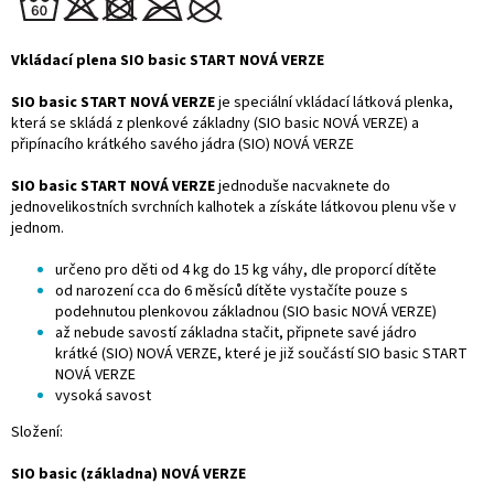
Vkládací plena SIO basic START NOVÁ VERZE
SIO basic START NOVÁ VERZE
je speciální vkládací látková plenka,
která se skládá z plenkové základny (SIO basic NOVÁ VERZE) a
připínacího krátkého savého jádra (SIO) NOVÁ VERZE
SIO basic START NOVÁ VERZE
jednoduše nacvaknete do
jednovelikostních svrchních kalhotek a získáte látkovou plenu vše v
jednom.
určeno pro děti od 4 kg do 15 kg váhy, dle proporcí dítěte
od narození cca do 6 měsíců dítěte vystačíte pouze s
podehnutou plenkovou základnou (SIO basic NOVÁ VERZE)
až nebude savostí základna stačit, připnete
savé jádro
krátké
(SIO) NOVÁ VERZE, které je již součástí SIO basic START
NOVÁ VERZE
vysoká savost
Složení:
SIO basic (základna) NOVÁ VERZE