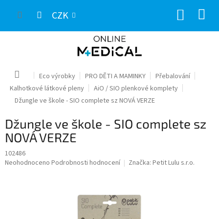
Přejít
NÁKUP
na
CZK
obsah
KOŠÍK
Domů
Eco výrobky
PRO DĚTI A MAMINKY
Přebalování
Kalhotkové látkové pleny
AiO / SIO plenkové komplety
Džungle ve škole - SIO complete sz NOVÁ VERZE
Džungle ve škole - SIO complete sz
NOVÁ VERZE
102486
Průměrné
Neohodnoceno
Podrobnosti hodnocení
Značka:
Petit Lulu s.r.o.
hodnocení
produktu
je
0,0
z
5