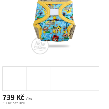
hvězdiček.
739 Kč
/ ks
611 Kč bez DPH