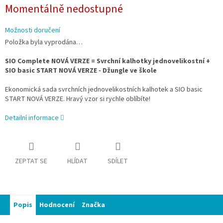
Měrná
Momentálně nedostupné
cena:
Možnosti doručení
Položka byla vyprodána…
SIO Complete NOVÁ VERZE = Svrchní kalhotky jednovelikostní +
SIO basic START NOVÁ VERZE - Džungle ve škole
Ekonomická sada
svrchních jednovelikostních kalhotek
a
SIO basic
START NOVÁ VERZE. Hravý vzor si rychle oblíbíte!
Detailní informace
ZEPTAT SE
HLÍDAT
SDÍLET
Popis
Hodnocení
Značka