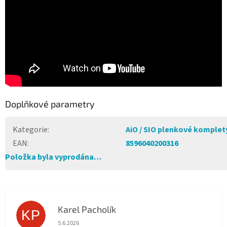
Doplňkové parametry
Kategorie
:
AiO / SIO plenkové komplet
EAN
:
8596040200316
Položka byla vyprodána…
Karel Pacholík
KP
Hodnocení obchodu je 4 z 5 hvězdiček.
5.6.2026