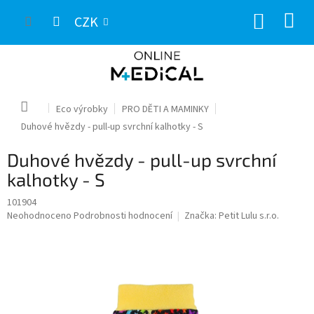
Přejít
NÁKUP
na
CZK
obsah
KOŠÍK
Domů
Eco výrobky
PRO DĚTI A MAMINKY
Duhové hvězdy - pull-up svrchní kalhotky - S
Duhové hvězdy - pull-up svrchní
kalhotky - S
101904
Průměrné
Neohodnoceno
Podrobnosti hodnocení
Značka:
Petit Lulu s.r.o.
hodnocení
produktu
je
0,0
z
5
hvězdiček.