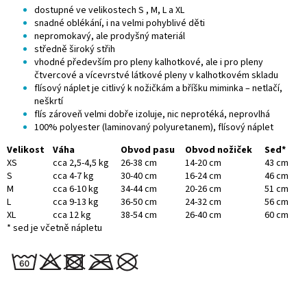
dostupné ve velikostech S , M, L a XL
snadné oblékání, i na velmi pohyblivé děti
nepromokavý, ale prodyšný materiál
středně široký střih
vhodné především pro
pleny kalhotkové, ale i pro
pleny
čtvercové
a vícevrstvé látkové pleny v kalhotkovém skladu
flísový náplet je citlivý k nožičkám a bříšku miminka – netlačí,
neškrtí
flís zároveň velmi dobře izoluje, nic neprotéká, neprovlhá
100% polyester (laminovaný polyuretanem), flísový náplet
Velikost
Váha
Obvod pasu
Obvod nožiček
Sed*
XS
cca 2,5-4,5 kg
26-38 cm
14-20 cm
43 cm
S
cca 4-7 kg
30-40 cm
16-24 cm
46 cm
M
cca 6-10 kg
34-44 cm
20-26 cm
51 cm
L
cca 9-13 kg
36-50 cm
24-32 cm
56 cm
XL
cca 12 kg
38-54 cm
26-40 cm
60 cm
* sed je včetně nápletu