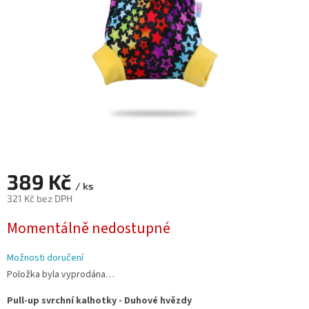
389 Kč
/ ks
321 Kč bez DPH
Měrná
Momentálně nedostupné
cena:
Možnosti doručení
Položka byla vyprodána…
Pull-up svrchní kalhotky - Duhové hvězdy