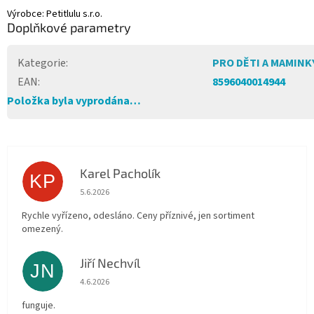
Výrobce: Petitlulu s.r.o.
Doplňkové parametry
Kategorie
:
PRO DĚTI A MAMINK
EAN
:
8596040014944
Položka byla vyprodána…
Karel Pacholík
KP
Hodnocení obchodu je 4 z 5 hvězdiček.
5.6.2026
Rychle vyřízeno, odesláno. Ceny příznivé, jen sortiment
omezený.
Jiří Nechvíl
JN
Hodnocení obchodu je 5 z 5 hvězdiček.
4.6.2026
funguje.