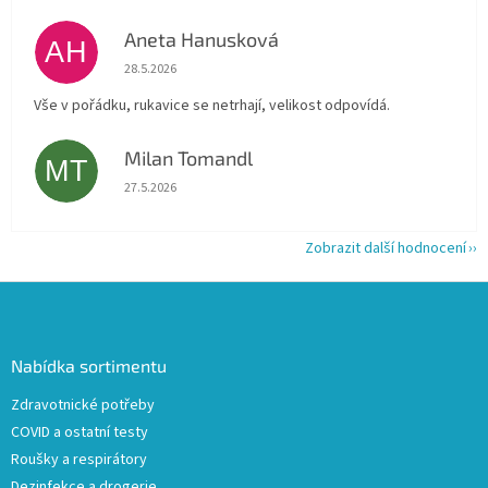
Aneta Hanusková
AH
Hodnocení obchodu je 5 z 5 hvězdiček.
28.5.2026
Vše v pořádku, rukavice se netrhají, velikost odpovídá.
Milan Tomandl
MT
Hodnocení obchodu je 5 z 5 hvězdiček.
27.5.2026
Zobrazit další hodnocení
Z
á
p
a
Nabídka sortimentu
t
Zdravotnické potřeby
í
COVID a ostatní testy
Roušky a respirátory
Dezinfekce a drogerie