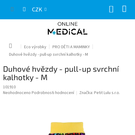
Přejít
NÁKUP
na
CZK
obsah
KOŠÍK
Domů
Eco výrobky
PRO DĚTI A MAMINKY
Duhové hvězdy - pull-up svrchní kalhotky - M
Duhové hvězdy - pull-up svrchní
kalhotky - M
101910
Průměrné
Neohodnoceno
Podrobnosti hodnocení
Značka:
Petit Lulu s.r.o.
hodnocení
produktu
je
0,0
z
5
hvězdiček.