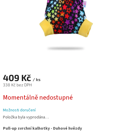
409 Kč
/ ks
338 Kč bez DPH
Měrná
Momentálně nedostupné
cena:
Možnosti doručení
Položka byla vyprodána…
Pull-up svrchní kalhotky - Duhové hvězdy