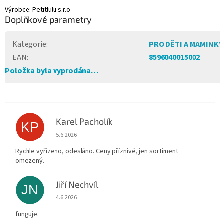
Výrobce: Petitlulu s.r.o
Doplňkové parametry
Kategorie
:
PRO DĚTI A MAMINK
EAN
:
8596040015002
Položka byla vyprodána…
Karel Pacholík
KP
Hodnocení obchodu je 4 z 5 hvězdiček.
5.6.2026
Rychle vyřízeno, odesláno. Ceny příznivé, jen sortiment
omezený.
Jiří Nechvíl
JN
Hodnocení obchodu je 5 z 5 hvězdiček.
4.6.2026
funguje.