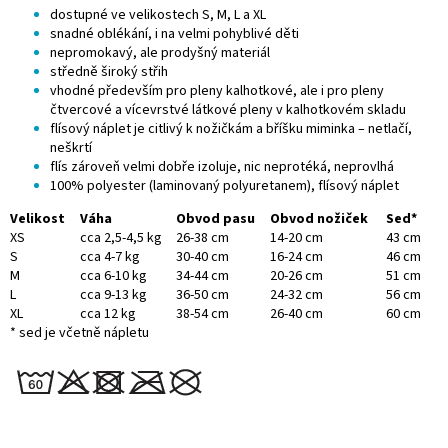
dostupné ve velikostech S, M, L a XL
snadné oblékání, i na velmi pohyblivé děti
nepromokavý, ale prodyšný materiál
středně široký střih
vhodné především pro
pleny kalhotkové, ale i pro
pleny
čtvercové
a vícevrstvé látkové pleny v kalhotkovém skladu
flísový náplet je citlivý k nožičkám a bříšku miminka – netlačí,
neškrtí
flís zároveň velmi dobře izoluje, nic neprotéká, neprovlhá
100% polyester (laminovaný polyuretanem), flísový náplet
Velikost
Váha
Obvod pasu
Obvod nožiček
Sed*
XS
cca 2,5-4,5 kg
26-38 cm
14-20 cm
43 cm
S
cca 4-7 kg
30-40 cm
16-24 cm
46 cm
M
cca 6-10 kg
34-44 cm
20-26 cm
51 cm
L
cca 9-13 kg
36-50 cm
24-32 cm
56 cm
XL
cca 12 kg
38-54 cm
26-40 cm
60 cm
* sed je včetně nápletu