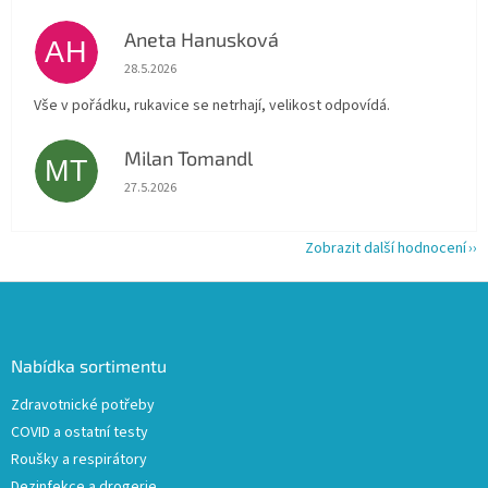
Aneta Hanusková
AH
Hodnocení obchodu je 5 z 5 hvězdiček.
28.5.2026
Vše v pořádku, rukavice se netrhají, velikost odpovídá.
Milan Tomandl
MT
Hodnocení obchodu je 5 z 5 hvězdiček.
27.5.2026
Zobrazit další hodnocení
Z
á
p
a
Nabídka sortimentu
t
Zdravotnické potřeby
í
COVID a ostatní testy
Roušky a respirátory
Dezinfekce a drogerie