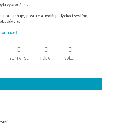
byla vyprodána…
e a projasňuje, posiluje a uvolňuje dýchací systém,
ebedůvěru.
informace
ZEPTAT SE
HLÍDAT
SDÍLET
zení,