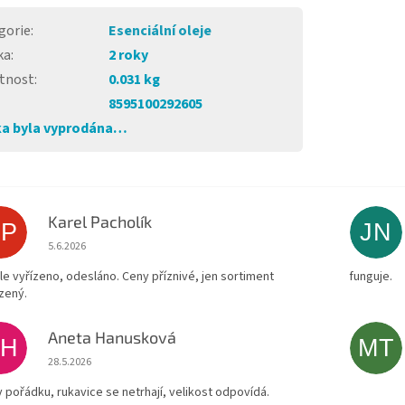
gorie
:
Esenciální oleje
ka
:
2 roky
tnost
:
0.031 kg
8595100292605
a byla vyprodána…
Karel Pacholík
KP
JN
Hodnocení obchodu je 4 z 5 hvězdiček.
5.6.2026
le vyřízeno, odesláno. Ceny příznivé, jen sortiment
funguje.
zený.
Aneta Hanusková
AH
MT
Hodnocení obchodu je 5 z 5 hvězdiček.
28.5.2026
v pořádku, rukavice se netrhají, velikost odpovídá.