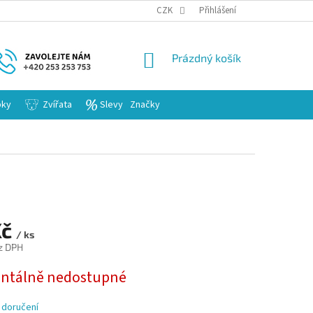
KARIERA
CZK
Přihlášení
NÁKUPNÍ
Prázdný košík
KOŠÍK
bky
Zvířata
Slevy
Značky
Kč
/ ks
z DPH
tálně nedostupné
 doručení