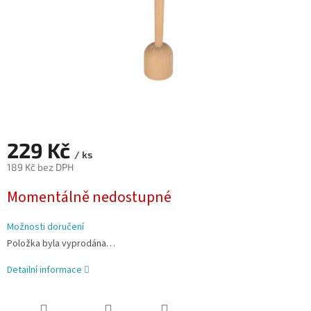
229 Kč
/ ks
189 Kč bez DPH
Měrná
Momentálně nedostupné
cena:
Možnosti doručení
Položka byla vyprodána…
Detailní informace