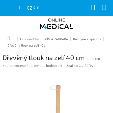
Přejít
NÁKUP
na
CZK
obsah
KOŠÍK
Domů
Eco výrobky
DŮM A ZAHRADA
Kuchyně a spižírna
Dřevěný tlouk na zelí 40 cm
Dřevěný tlouk na zelí 40 cm
CD-CZ468
Průměrné
Neohodnoceno
Podrobnosti hodnocení
Značka:
ČistéDřevo
hodnocení
produktu
je
0,0
z
5
hvězdiček.