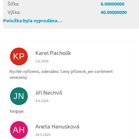
Šířka
:
8.00000000
Výška
:
40.00000000
Položka byla vyprodána…
Karel Pacholík
KP
Hodnocení obchodu je 4 z 5 hvězdiček.
5.6.2026
Rychle vyřízeno, odesláno. Ceny příznivé, jen sortiment
omezený.
Jiří Nechvíl
JN
Hodnocení obchodu je 5 z 5 hvězdiček.
4.6.2026
funguje.
Aneta Hanusková
AH
Hodnocení obchodu je 5 z 5 hvězdiček.
28.5.2026