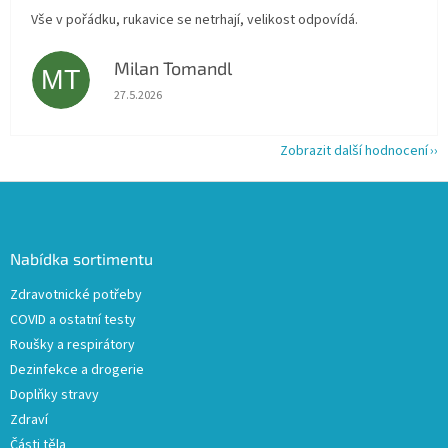
Vše v pořádku, rukavice se netrhají, velikost odpovídá.
Milan Tomandl
MT
Hodnocení obchodu je 5 z 5 hvězdiček.
27.5.2026
Zobrazit další hodnocení
Z
á
p
a
Nabídka sortimentu
t
Zdravotnické potřeby
í
COVID a ostatní testy
Roušky a respirátory
Dezinfekce a drogerie
Doplňky stravy
Zdraví
Části těla