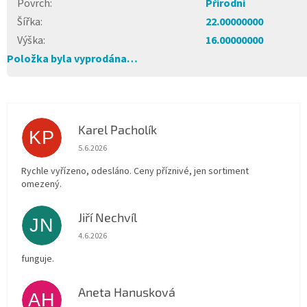
Povrch
:
Přírodní
Šířka
:
22.00000000
Výška
:
16.00000000
Položka byla vyprodána…
Karel Pacholík
KP
Hodnocení obchodu je 4 z 5 hvězdiček.
5.6.2026
Rychle vyřízeno, odesláno. Ceny příznivé, jen sortiment
omezený.
Jiří Nechvíl
JN
Hodnocení obchodu je 5 z 5 hvězdiček.
4.6.2026
funguje.
Aneta Hanusková
AH