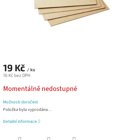
19 Kč
/ ks
16 Kč bez DPH
Měrná
Momentálně nedostupné
cena:
Možnosti doručení
Položka byla vyprodána…
Detailní informace