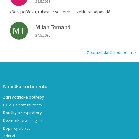
Hodnocení obchodu je 5 z 5 hvězdiček.
28.5.2026
Vše v pořádku, rukavice se netrhají, velikost odpovídá.
Milan Tomandl
MT
Hodnocení obchodu je 5 z 5 hvězdiček.
27.5.2026
Zobrazit další hodnocení
Z
á
p
a
Nabídka sortimentu
t
Zdravotnické potřeby
í
COVID a ostatní testy
Roušky a respirátory
Dezinfekce a drogerie
Doplňky stravy
Zdraví