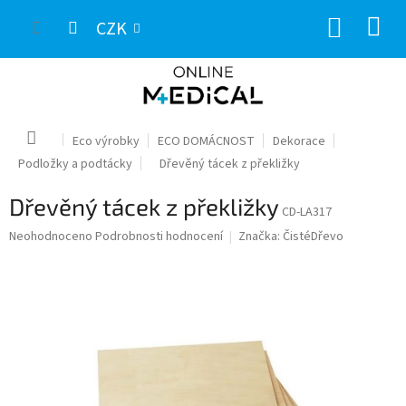
Přejít
NÁKUP
na
CZK
obsah
KOŠÍK
Domů
Eco výrobky
ECO DOMÁCNOST
Dekorace
Podložky a podtácky
Dřevěný tácek z překližky
Dřevěný tácek z překližky
CD-LA317
Průměrné
Neohodnoceno
Podrobnosti hodnocení
Značka:
ČistéDřevo
hodnocení
produktu
je
0,0
z
5
hvězdiček.