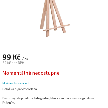
99 Kč
/ ks
82 Kč bez DPH
Měrná
Momentálně nedostupné
cena:
Možnosti doručení
Položka byla vyprodána…
Působivý stojánek na fotografie, který zaujme svým originálním
řešením.