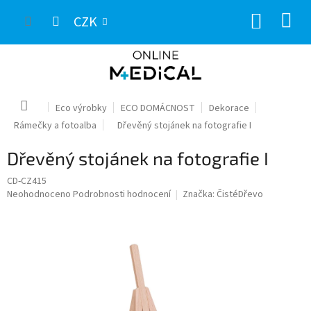
Přejít
NÁKUP
na
CZK
obsah
KOŠÍK
Domů
Eco výrobky
ECO DOMÁCNOST
Dekorace
Rámečky a fotoalba
Dřevěný stojánek na fotografie I
Dřevěný stojánek na fotografie I
CD-CZ415
Průměrné
Neohodnoceno
Podrobnosti hodnocení
Značka:
ČistéDřevo
hodnocení
produktu
je
0,0
z
5
hvězdiček.