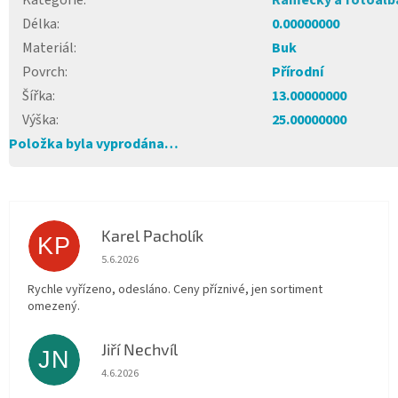
Kategorie
:
Rámečky a fotoalb
Délka
:
0.00000000
Materiál
:
Buk
Povrch
:
Přírodní
Šířka
:
13.00000000
Výška
:
25.00000000
Položka byla vyprodána…
Karel Pacholík
KP
Hodnocení obchodu je 4 z 5 hvězdiček.
5.6.2026
Rychle vyřízeno, odesláno. Ceny příznivé, jen sortiment
omezený.
Jiří Nechvíl
JN
Hodnocení obchodu je 5 z 5 hvězdiček.
4.6.2026