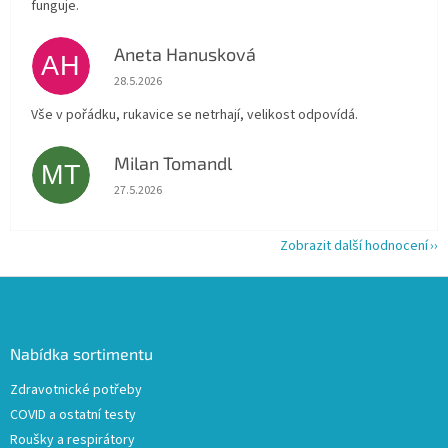
funguje.
Aneta Hanusková
AH
Hodnocení obchodu je 5 z 5 hvězdiček.
28.5.2026
Vše v pořádku, rukavice se netrhají, velikost odpovídá.
Milan Tomandl
MT
Hodnocení obchodu je 5 z 5 hvězdiček.
27.5.2026
Zobrazit další hodnocení
Z
á
p
a
Nabídka sortimentu
t
Zdravotnické potřeby
í
COVID a ostatní testy
Roušky a respirátory