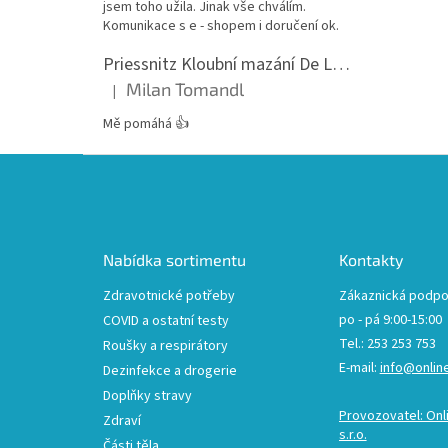
jsem toho užila. Jinak vše chválím.
Komunikace s e - shopem i doručení ok.
Priessnitz Kloubní mazání De Luxe, 200ml
Milan Tomandl
|
Hodnocení produktu je 5 z 5 hvězdiček.
Mě pomáhá 👍
Z
á
p
a
t
Nabídka sortimentu
Kontakty
í
Zdravotnické potřeby
Zákaznická podpo
po - pá 9:00-15:00
COVID a ostatní testy
Tel.: 253 253 753
Roušky a respirátory
E-mail:
info@onlin
Dezinfekce a drogerie
Doplňky stravy
Provozovatel: Onl
Zdraví
s.r.o.
Části těla