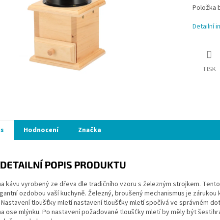
Položka 
Detailní 
TISK
is
Hodnocení
Značka
DETAILNÍ POPIS PRODUKTU
a kávu vyrobený ze dřeva dle tradičního vzoru s železným strojkem. Tento 
gantní ozdobou vaší kuchyně. Železný, broušený mechanismus je zárukou kv
 Nastavení tloušťky mletí nastavení tloušťky mletí spočívá ve správném do
a ose mlýnku. Po nastavení požadované tloušťky mletí by měly být šestihra