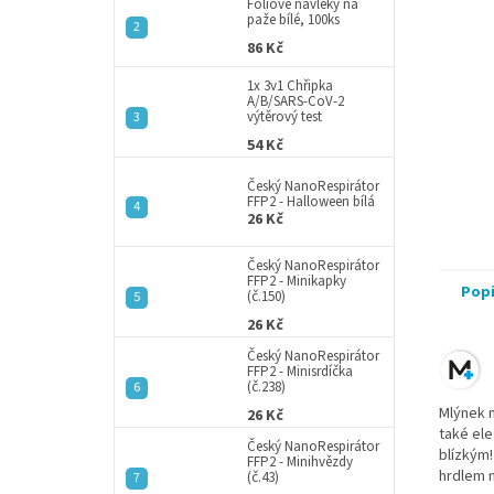
a
Fóliové návleky na
paže bílé, 100ks
n
86 Kč
e
l
1x 3v1 Chřipka
A/B/SARS-CoV-2
výtěrový test
54 Kč
Český NanoRespirátor
FFP2 - Halloween bílá
26 Kč
Český NanoRespirátor
FFP2 - Minikapky
Pop
(č.150)
26 Kč
Český NanoRespirátor
FFP2 - Minisrdíčka
(č.238)
Mlýnek n
26 Kč
také ele
Český NanoRespirátor
blízkým!
FFP2 - Minihvězdy
hrdlem n
(č.43)