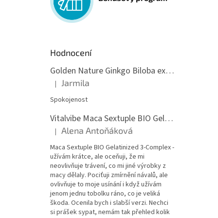
Hodnocení
Golden Nature Ginkgo Biloba extrakt 50:1 60mg, 100 kapslí
Jarmila
|
Hodnocení produktu je 5 z 5 hvězdiček.
Spokojenost
Vitalvibe Maca Sextuple BIO Gelatinized 3-Complex, 60 kapslí
Alena Antoňáková
|
Hodnocení produktu je 5 z 5 hvězdiček.
Maca Sextuple BIO Gelatinized 3-Complex -
užívám krátce, ale oceňuji, že mi
neovlivňuje trávení, co mi jiné výrobky z
macy dělaly. Pociťuji zmírnění návalů, ale
ovlivňuje to moje usínání i když užívám
jenom jednu tobolku ráno, co je veliká
škoda. Ocenila bych i slabší verzi. Nechci
si prášek sypat, nemám tak přehled kolik