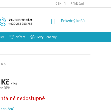
KARIERA
CZK
Přihlášení
NÁKUPNÍ
Prázdný košík
KOŠÍK
bky
Zvířata
Slevy
Značky
16-S
 Kč
/ ks
ez DPH
tálně nedostupné
 doručení