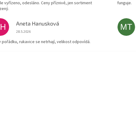
le vyřízeno, odesláno. Ceny příznivé, jen sortiment
funguje.
zený.
Aneta Hanusková
AH
MT
Hodnocení obchodu je 5 z 5 hvězdiček.
28.5.2026
v pořádku, rukavice se netrhají, velikost odpovídá.