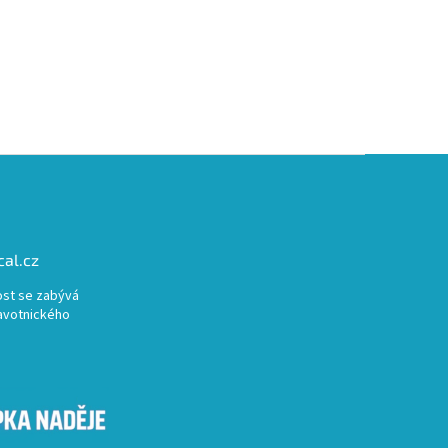
al.cz
st se zabývá
avotnického