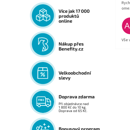
Rych
ome
Více jak 17 000
produktů
online
Vše 
Nákup přes
Benefity.cz
Velkoobchodní
slevy
Doprava zdarma
Při objednávce nad
1 800 Kč do 10 kg.
Doprava od 65 Kč.
Bonusový program