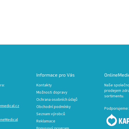
Informace pro Vás
OnlineMedic
ra:
Kontakty
Naše společno
prodejem zdr
Možnosti dopravy
sortimentu.
Ochrana osobních údajů
emedical.cz
Obchodní podmínky
Podporujeme:
Seznam výrobců
ineMedical
Reklamace
Bonusový program