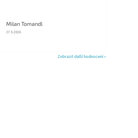
Milan Tomandl
Hodnocení obchodu je 5 z 5 hvězdiček.
27.5.2026
Zobrazit další hodnocení