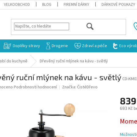
VELKOOBCHOD
BLOG
FIREMNÍ DÁRKY
DÁRKOVÉ POUKAZY
HLEDAT
Doplňky stravy
Drogerie
Zdraví a péče
Eco výro
obí do kuchyně
Dřevěný ruční mlýnek na kávu - světlý
ěný ruční mlýnek na kávu - světlý
CD-KM0
né
noceno
Podrobnosti hodnocení
Značka:
ČistéDřevo
ní
839
u
693 Kč b
Měrná
Momen
cena:
ek.
Možnosti