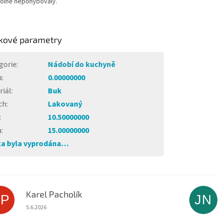
olně nepohybovaly.
kové parametry
gorie
:
Nádobí do kuchyně
a
:
0.00000000
riál
:
Buk
ch
:
Lakovaný
:
10.50000000
a
:
15.00000000
a byla vyprodána…
Karel Pacholík
KP
JN
Hodnocení obchodu je 4 z 5 hvězdiček.
5.6.2026