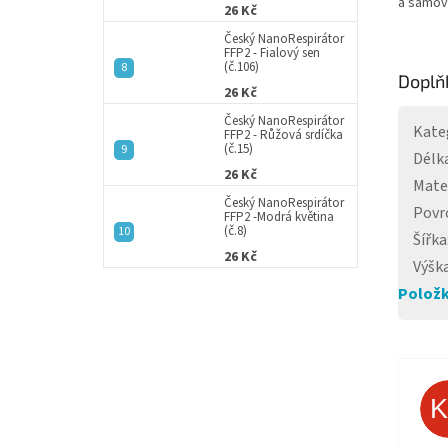
a samov
26 Kč
Český NanoRespirátor
FFP2 - Fialový sen
(č.106)
Doplň
26 Kč
Český NanoRespirátor
Kate
FFP2 - Růžová srdíčka
(č.15)
Délk
26 Kč
Mate
Český NanoRespirátor
Povr
FFP2 -Modrá květina
(č.8)
Šířka
26 Kč
Výšk
Položk