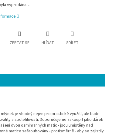
byla vyprodána…
informace
ZEPTAT SE
HLÍDAT
SDÍLET
mlýnek je vhodný nejen pro praktické využití, ale bude
ality a spolehlivosti. Doporučujeme zakoupit jako dárek
tažení dvou osmihranných matic - jsou umístěny nad
nné matice sešroubovány - protisměrně - aby se zajistily