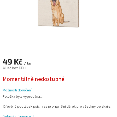
49 Kč
/ ks
41 Kč bez DPH
Měrná
Momentálně nedostupné
cena:
Možnosti doručení
Položka byla vyprodána…
Dřevěný podtácek psích ras je originální dárek pro všechny pejskaře.
Detailní informace