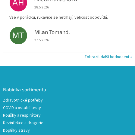
AH
Hodnocení obchodu je 5 z 5 hvězdiček.
28.5.2026
Vše v pořádku, rukavice se netrhají, velikost odpovídá.
Milan Tomandl
MT
Hodnocení obchodu je 5 z 5 hvězdiček.
27.5.2026
Zobrazit další hodnocení
Z
á
p
a
Nabídka sortimentu
t
Zdravotnické potřeby
í
COVID a ostatní testy
Roušky a respirátory
Dezinfekce a drogerie
Doplňky stravy