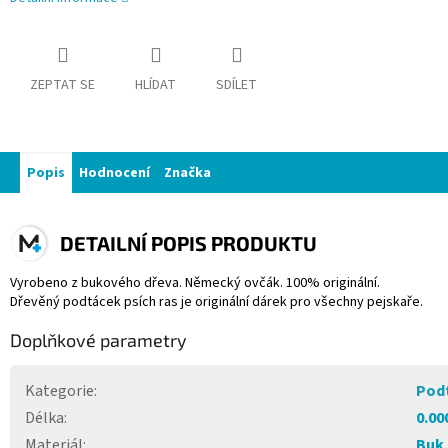
ZEPTAT SE
HLÍDAT
SDÍLET
Popis
Hodnocení
Značka
DETAILNÍ POPIS PRODUKTU
Vyrobeno z bukového dřeva. Německý ovčák. 100% originální.
Dřevěný podtácek psích ras je originální dárek pro všechny pejskaře.
Doplňkové parametry
Kategorie
:
Pod
Délka
:
0.00
Materiál
:
Buk