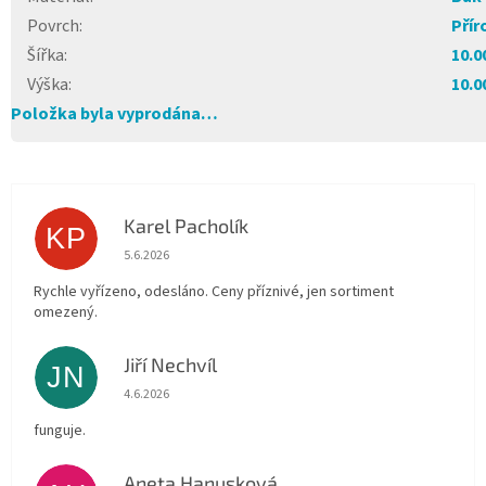
Povrch
:
Přír
Šířka
:
10.0
Výška
:
10.0
Položka byla vyprodána…
Karel Pacholík
KP
Hodnocení obchodu je 4 z 5 hvězdiček.
5.6.2026
Rychle vyřízeno, odesláno. Ceny příznivé, jen sortiment
omezený.
Jiří Nechvíl
JN
Hodnocení obchodu je 5 z 5 hvězdiček.
4.6.2026
funguje.
Aneta Hanusková