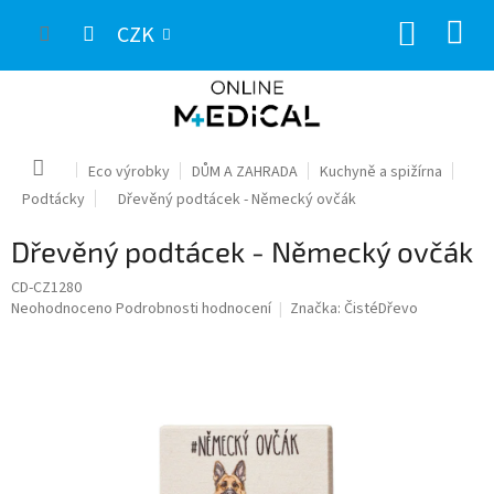
Přejít
NÁKUP
na
CZK
obsah
KOŠÍK
Domů
Eco výrobky
DŮM A ZAHRADA
Kuchyně a spižírna
Podtácky
Dřevěný podtácek - Německý ovčák
Dřevěný podtácek - Německý ovčák
CD-CZ1280
Průměrné
Neohodnoceno
Podrobnosti hodnocení
Značka:
ČistéDřevo
hodnocení
produktu
je
0,0
z
5
hvězdiček.