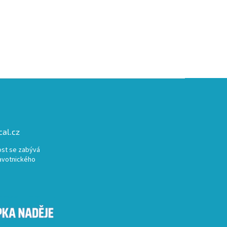
al.cz
st se zabývá
avotnického