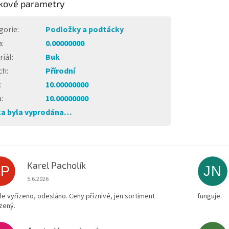
kové parametry
gorie
:
Podložky a podtácky
a
:
0.00000000
riál
:
Buk
ch
:
Přírodní
:
10.00000000
a
:
10.00000000
a byla vyprodána…
Karel Pacholík
KP
JN
Hodnocení obchodu je 4 z 5 hvězdiček.
5.6.2026
le vyřízeno, odesláno. Ceny příznivé, jen sortiment
funguje.
zený.