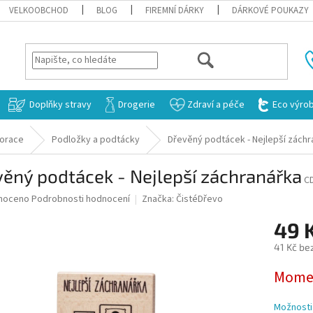
VELKOOBCHOD
BLOG
FIREMNÍ DÁRKY
DÁRKOVÉ POUKAZY
HLEDAT
Doplňky stravy
Drogerie
Zdraví a péče
Eco výro
orace
Podložky a podtácky
Dřevěný podtácek - Nejlepší záchr
ěný podtácek - Nejlepší záchranářka
C
né
noceno
Podrobnosti hodnocení
Značka:
ČistéDřevo
ní
49 
u
41 Kč be
Měrná
Momen
cena:
ek.
Možnosti