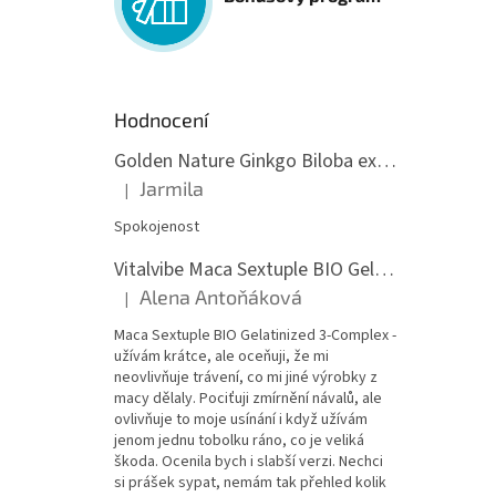
Hodnocení
Golden Nature Ginkgo Biloba extrakt 50:1 60mg, 100 kapslí
Jarmila
|
Hodnocení produktu je 5 z 5 hvězdiček.
Spokojenost
Vitalvibe Maca Sextuple BIO Gelatinized 3-Complex, 60 kapslí
Alena Antoňáková
|
Hodnocení produktu je 5 z 5 hvězdiček.
Maca Sextuple BIO Gelatinized 3-Complex -
užívám krátce, ale oceňuji, že mi
neovlivňuje trávení, co mi jiné výrobky z
macy dělaly. Pociťuji zmírnění návalů, ale
ovlivňuje to moje usínání i když užívám
jenom jednu tobolku ráno, co je veliká
škoda. Ocenila bych i slabší verzi. Nechci
si prášek sypat, nemám tak přehled kolik