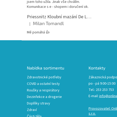
jsem toho užila. Jinak vše chválím.
Komunikace s e - shopem i doručení ok.
Priessnitz Kloubní mazání De Luxe, 200ml
Milan Tomandl
|
Hodnocení produktu je 5 z 5 hvězdiček.
Mě pomáhá 👍
Z
á
p
a
t
Nabídka sortimentu
Kontakty
í
Zdravotnické potřeby
Zákaznická podpo
po - pá 9:00-15:00
COVID a ostatní testy
Tel.: 253 253 753
Roušky a respirátory
E-mail:
info@onlin
Dezinfekce a drogerie
Doplňky stravy
Provozovatel: Onl
Zdraví
s.r.o.
Části těla