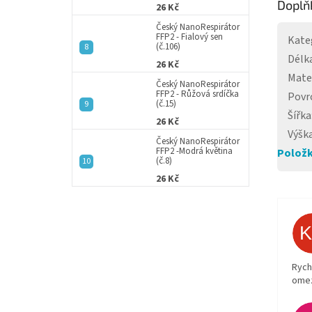
Doplň
26 Kč
Český NanoRespirátor
FFP2 - Fialový sen
Kate
(č.106)
Délk
26 Kč
Mate
Český NanoRespirátor
FFP2 - Růžová srdíčka
Povr
(č.15)
Šířka
26 Kč
Výšk
Český NanoRespirátor
FFP2 -Modrá květina
Položk
(č.8)
26 Kč
Rych
ome