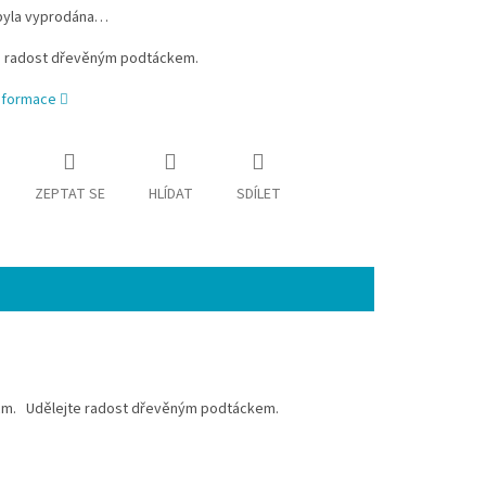
byla vyprodána…
 radost dřevěným podtáckem.
informace
ZEPTAT SE
HLÍDAT
SDÍLET
0 cm. Udělejte radost dřevěným podtáckem.