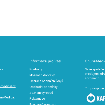
Informace pro Vás
OnlineMedic
ra:
Kontakty
Naše společno
prodejem zdr
Možnosti dopravy
sortimentu.
Ochrana osobních údajů
emedical.cz
Obchodní podmínky
Podporujeme:
Seznam výrobců
ineMedical
Reklamace
Bonusový program