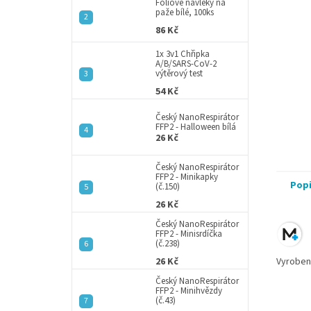
a
Fóliové návleky na
paže bílé, 100ks
n
86 Kč
e
l
1x 3v1 Chřipka
A/B/SARS-CoV-2
výtěrový test
54 Kč
Český NanoRespirátor
FFP2 - Halloween bílá
26 Kč
Český NanoRespirátor
FFP2 - Minikapky
Pop
(č.150)
26 Kč
Český NanoRespirátor
FFP2 - Minisrdíčka
(č.238)
26 Kč
Vyroben
Český NanoRespirátor
FFP2 - Minihvězdy
(č.43)