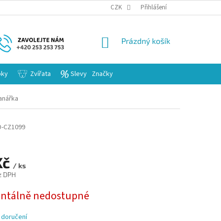
KARIERA
CZK
Přihlášení
NÁKUPNÍ
Prázdný košík
KOŠÍK
bky
Zvířata
Slevy
Značky
anářka
D-CZ1099
Kč
/ ks
z DPH
tálně nedostupné
 doručení