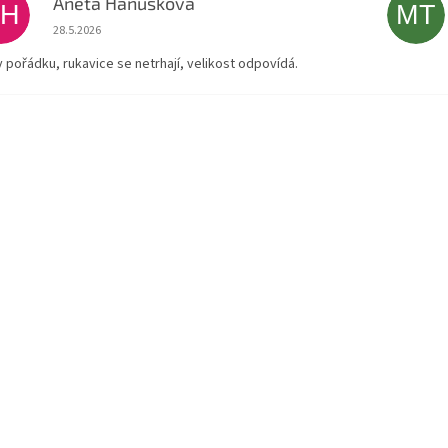
Aneta Hanusková
AH
MT
Hodnocení obchodu je 5 z 5 hvězdiček.
28.5.2026
v pořádku, rukavice se netrhají, velikost odpovídá.