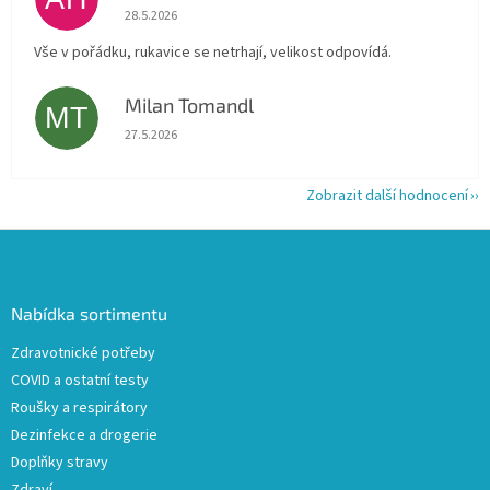
Hodnocení obchodu je 5 z 5 hvězdiček.
28.5.2026
Vše v pořádku, rukavice se netrhají, velikost odpovídá.
Milan Tomandl
MT
Hodnocení obchodu je 5 z 5 hvězdiček.
27.5.2026
Zobrazit další hodnocení
Z
á
p
a
Nabídka sortimentu
t
Zdravotnické potřeby
í
COVID a ostatní testy
Roušky a respirátory
Dezinfekce a drogerie
Doplňky stravy