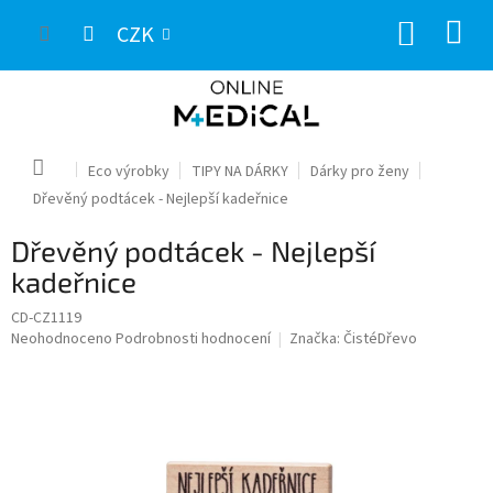
Přejít
NÁKUP
na
CZK
obsah
KOŠÍK
Domů
Eco výrobky
TIPY NA DÁRKY
Dárky pro ženy
Dřevěný podtácek - Nejlepší kadeřnice
Dřevěný podtácek - Nejlepší
kadeřnice
CD-CZ1119
Průměrné
Neohodnoceno
Podrobnosti hodnocení
Značka:
ČistéDřevo
hodnocení
produktu
je
0,0
z
5
hvězdiček.