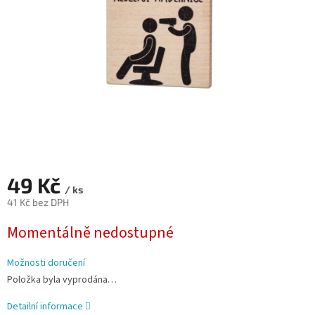
49 Kč
/ ks
41 Kč bez DPH
Měrná
Momentálně nedostupné
cena:
Možnosti doručení
Položka byla vyprodána…
Detailní informace