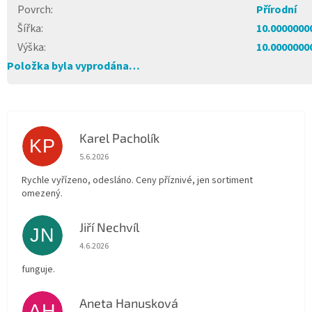
Povrch
:
Přírodní
Šířka
:
10.0000000
Výška
:
10.0000000
Položka byla vyprodána…
Karel Pacholík
KP
Hodnocení obchodu je 4 z 5 hvězdiček.
5.6.2026
Rychle vyřízeno, odesláno. Ceny příznivé, jen sortiment
omezený.
Jiří Nechvíl
JN
Hodnocení obchodu je 5 z 5 hvězdiček.
4.6.2026
funguje.
Aneta Hanusková
AH