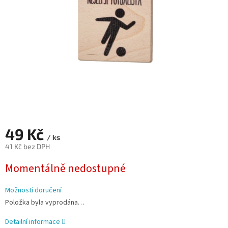
49 Kč
/ ks
41 Kč bez DPH
Měrná
Momentálně nedostupné
cena:
Možnosti doručení
Položka byla vyprodána…
Detailní informace