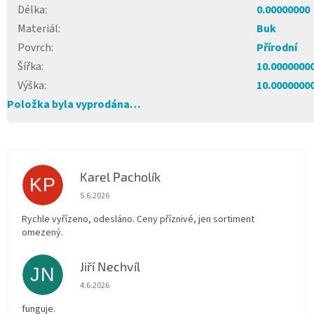
Délka
:
0.00000000
Materiál
:
Buk
Povrch
:
Přírodní
Šířka
:
10.0000000
Výška
:
10.0000000
Položka byla vyprodána…
Karel Pacholík
KP
Hodnocení obchodu je 4 z 5 hvězdiček.
5.6.2026
Rychle vyřízeno, odesláno. Ceny příznivé, jen sortiment
omezený.
Jiří Nechvíl
JN
Hodnocení obchodu je 5 z 5 hvězdiček.
4.6.2026
funguje.