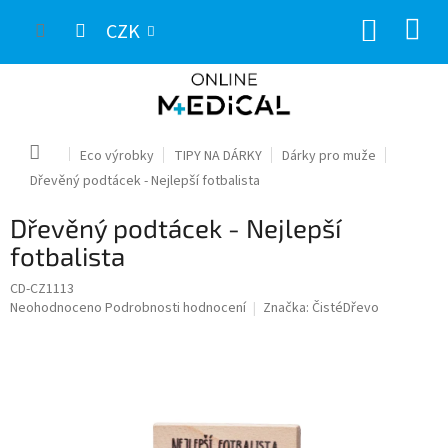
Přejít
NÁKUP
na
CZK
obsah
KOŠÍK
Domů
Eco výrobky
TIPY NA DÁRKY
Dárky pro muže
Dřevěný podtácek - Nejlepší fotbalista
Dřevěný podtácek - Nejlepší
fotbalista
CD-CZ1113
Průměrné
Neohodnoceno
Podrobnosti hodnocení
Značka:
ČistéDřevo
hodnocení
produktu
je
0,0
z
5
hvězdiček.