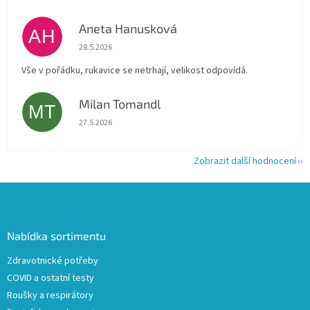
Aneta Hanusková
AH
Hodnocení obchodu je 5 z 5 hvězdiček.
28.5.2026
Vše v pořádku, rukavice se netrhají, velikost odpovídá.
Milan Tomandl
MT
Hodnocení obchodu je 5 z 5 hvězdiček.
27.5.2026
Zobrazit další hodnocení
Z
á
p
a
Nabídka sortimentu
t
Zdravotnické potřeby
í
COVID a ostatní testy
Roušky a respirátory