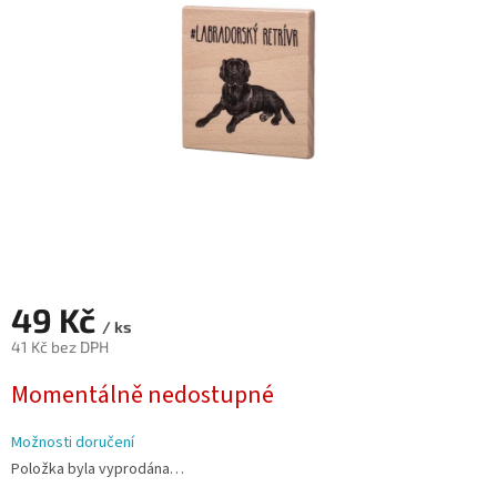
hvězdiček.
49 Kč
/ ks
41 Kč bez DPH
Měrná
Momentálně nedostupné
cena:
Možnosti doručení
Položka byla vyprodána…