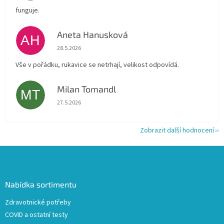
funguje.
Aneta Hanusková
AH
Hodnocení obchodu je 5 z 5 hvězdiček.
28.5.2026
Vše v pořádku, rukavice se netrhají, velikost odpovídá.
Milan Tomandl
MT
Hodnocení obchodu je 5 z 5 hvězdiček.
27.5.2026
Zobrazit další hodnocení
Z
á
p
a
Nabídka sortimentu
t
Zdravotnické potřeby
í
COVID a ostatní testy