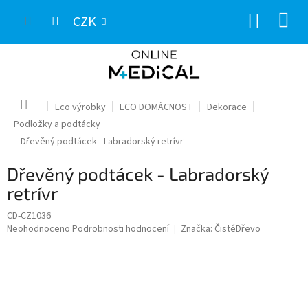
Přejít
NÁKUP
na
CZK
obsah
KOŠÍK
Domů
Eco výrobky
ECO DOMÁCNOST
Dekorace
Podložky a podtácky
Dřevěný podtácek - Labradorský retrívr
Dřevěný podtácek - Labradorský
retrívr
CD-CZ1036
Průměrné
Neohodnoceno
Podrobnosti hodnocení
Značka:
ČistéDřevo
hodnocení
produktu
je
0,0
z
5