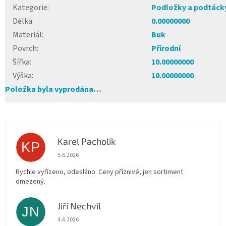
Kategorie
:
Podložky a podtáck
Délka
:
0.00000000
Materiál
:
Buk
Povrch
:
Přírodní
Šířka
:
10.00000000
Výška
:
10.00000000
Položka byla vyprodána…
Karel Pacholík
KP
Hodnocení obchodu je 4 z 5 hvězdiček.
5.6.2026
Rychle vyřízeno, odesláno. Ceny příznivé, jen sortiment
omezený.
Jiří Nechvíl
JN
Hodnocení obchodu je 5 z 5 hvězdiček.
4.6.2026