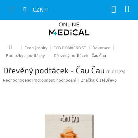
Přejít
NÁKUP
na
CZK
obsah
KOŠÍK
Domů
Eco výrobky
ECO DOMÁCNOST
Dekorace
Podložky a podtácky
Dřevěný podtácek - Čau Čau
Dřevěný podtácek - Čau Čau
CD-CZ1278
Průměrné
Neohodnoceno
Podrobnosti hodnocení
Značka:
ČistéDřevo
hodnocení
produktu
je
0,0
z
5
hvězdiček.