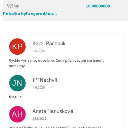
Výška
:
10.00000000
Položka byla vyprodána…
Karel Pacholík
KP
Hodnocení obchodu je 4 z 5 hvězdiček.
5.6.2026
Rychle vyřízeno, odesláno. Ceny příznivé, jen sortiment
omezený.
Jiří Nechvíl
JN
Hodnocení obchodu je 5 z 5 hvězdiček.
4.6.2026
funguje.
Aneta Hanusková
AH
Hodnocení obchodu je 5 z 5 hvězdiček.
28.5.2026