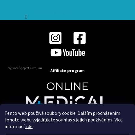
Sledovat na Instagramu
Vytvořil Shoptet Premium
Affiliate program
Tento web používá soubory cookie. Dalším procházením
Copyright 2025
OnlineMedical.cz
. Všechna práva
tohoto webu vyjadřujete souhlas s jejich používáním.. Více
vyhrazena.
informací
zde
.
Vytvořil a marketingově zajišťuje
HyperGroup.cz