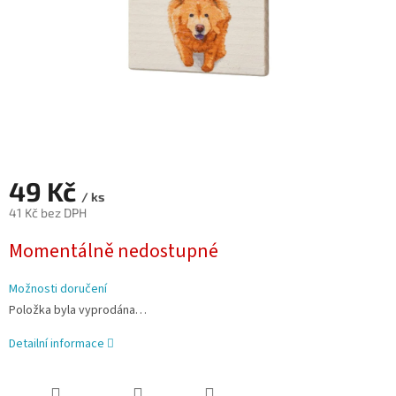
49 Kč
/ ks
41 Kč bez DPH
Měrná
Momentálně nedostupné
cena:
Možnosti doručení
Položka byla vyprodána…
Detailní informace