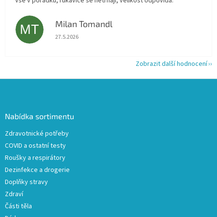
Vše v pořádku, rukavice se netrhají, velikost odpovídá.
Milan Tomandl
MT
Hodnocení obchodu je 5 z 5 hvězdiček.
27.5.2026
Zobrazit další hodnocení
Z
á
p
a
Nabídka sortimentu
t
Zdravotnické potřeby
í
COVID a ostatní testy
Roušky a respirátory
Dezinfekce a drogerie
Doplňky stravy
Zdraví
Části těla