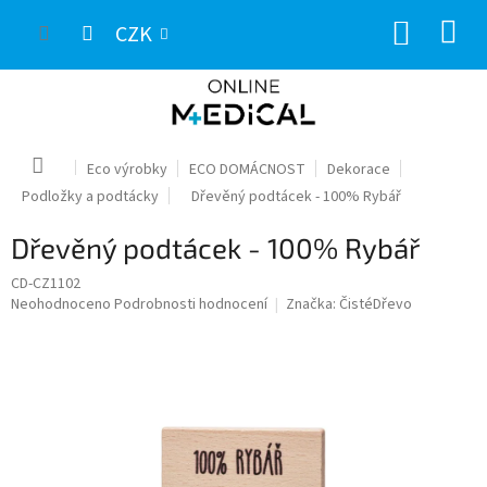
Přejít
NÁKUP
na
CZK
obsah
KOŠÍK
Domů
Eco výrobky
ECO DOMÁCNOST
Dekorace
Podložky a podtácky
Dřevěný podtácek - 100% Rybář
Dřevěný podtácek - 100% Rybář
CD-CZ1102
Průměrné
Neohodnoceno
Podrobnosti hodnocení
Značka:
ČistéDřevo
hodnocení
produktu
je
0,0
z
5
hvězdiček.