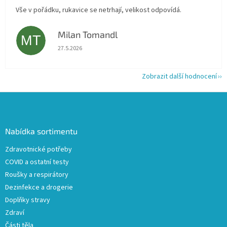
Vše v pořádku, rukavice se netrhají, velikost odpovídá.
Milan Tomandl
MT
Hodnocení obchodu je 5 z 5 hvězdiček.
27.5.2026
Zobrazit další hodnocení
Z
á
p
a
Nabídka sortimentu
t
Zdravotnické potřeby
í
COVID a ostatní testy
Roušky a respirátory
Dezinfekce a drogerie
Doplňky stravy
Zdraví
Části těla