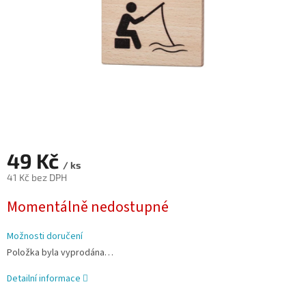
49 Kč
/ ks
41 Kč bez DPH
Měrná
Momentálně nedostupné
cena:
Možnosti doručení
Položka byla vyprodána…
Detailní informace