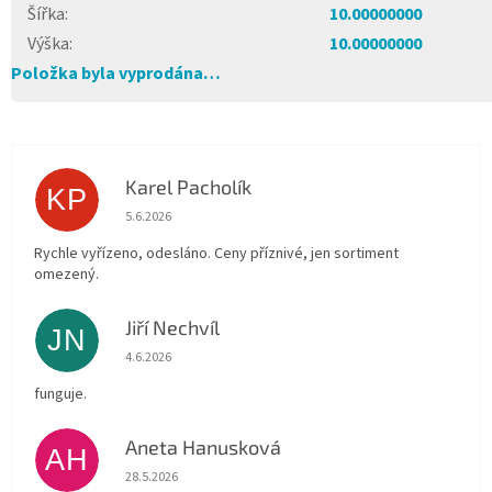
Šířka
:
10.00000000
Výška
:
10.00000000
Položka byla vyprodána…
Karel Pacholík
KP
Hodnocení obchodu je 4 z 5 hvězdiček.
5.6.2026
Rychle vyřízeno, odesláno. Ceny příznivé, jen sortiment
omezený.
Jiří Nechvíl
JN
Hodnocení obchodu je 5 z 5 hvězdiček.
4.6.2026
funguje.
Aneta Hanusková
AH
Hodnocení obchodu je 5 z 5 hvězdiček.
28.5.2026