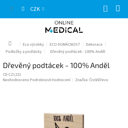
Přejít
NÁKUP
na
CZK
obsah
KOŠÍK
Domů
Eco výrobky
ECO DOMÁCNOST
Dekorace
Podložky a podtácky
Dřevěný podtácek - 100% Anděl
Dřevěný podtácek - 100% Anděl
CD-CZ1221
Průměrné
Neohodnoceno
Podrobnosti hodnocení
Značka:
ČistéDřevo
hodnocení
produktu
je
0,0
z
5
hvězdiček.