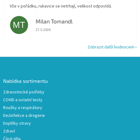
Vše v pořádku, rukavice se netrhají, velikost odpovídá.
Milan Tomandl
MT
Hodnocení obchodu je 5 z 5 hvězdiček.
27.5.2026
Zobrazit další hodnocení
Z
á
p
a
Nabídka sortimentu
t
Zdravotnické potřeby
í
COVID a ostatní testy
Roušky a respirátory
Dezinfekce a drogerie
Doplňky stravy
Zdraví
Části těla