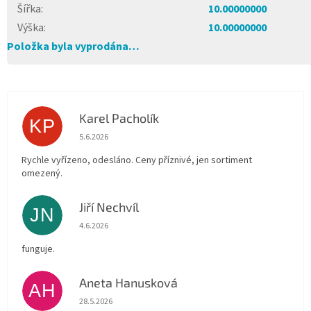
Šířka
:
10.00000000
Výška
:
10.00000000
Položka byla vyprodána…
Karel Pacholík
KP
Hodnocení obchodu je 4 z 5 hvězdiček.
5.6.2026
Rychle vyřízeno, odesláno. Ceny příznivé, jen sortiment
omezený.
Jiří Nechvíl
JN
Hodnocení obchodu je 5 z 5 hvězdiček.
4.6.2026
funguje.
Aneta Hanusková
AH
Hodnocení obchodu je 5 z 5 hvězdiček.
28.5.2026