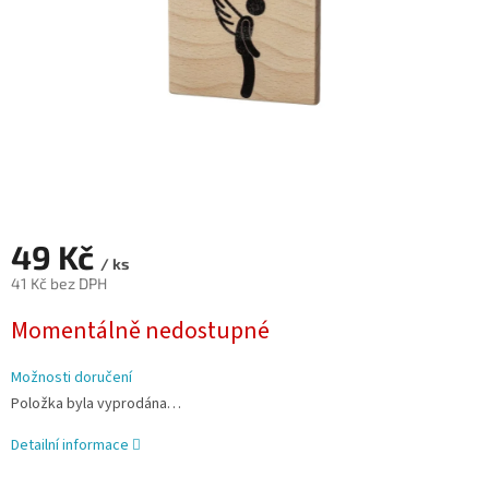
49 Kč
/ ks
41 Kč bez DPH
Měrná
Momentálně nedostupné
cena:
Možnosti doručení
Položka byla vyprodána…
Detailní informace