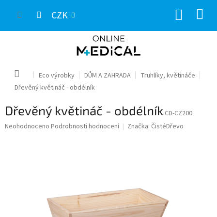
Přejít
NÁKUP
na
CZK
obsah
KOŠÍK
Domů
Eco výrobky
DŮM A ZAHRADA
Truhlíky, květináče
Dřevěný květináč - obdélník
Dřevěný květináč - obdélník
CD-CZ200
Průměrné
Neohodnoceno
Podrobnosti hodnocení
Značka:
ČistéDřevo
hodnocení
produktu
je
0,0
z
5
hvězdiček.