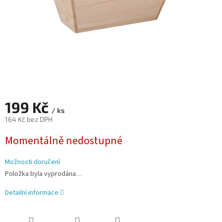
199 Kč
/ ks
164 Kč bez DPH
Měrná
Momentálně nedostupné
cena:
Možnosti doručení
Položka byla vyprodána…
Detailní informace