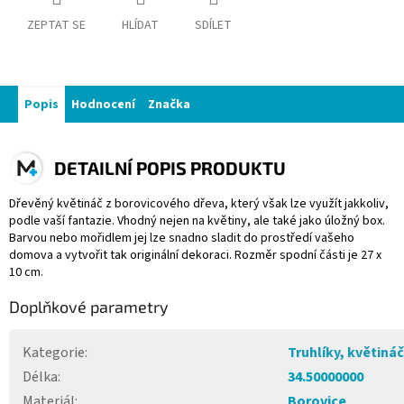
ZEPTAT SE
HLÍDAT
SDÍLET
Popis
Hodnocení
Značka
DETAILNÍ POPIS PRODUKTU
Dřevěný květináč z borovicového dřeva, který však lze využít jakkoliv,
podle vaší fantazie. Vhodný nejen na květiny, ale také jako úložný box.
Barvou nebo mořidlem jej lze snadno sladit do prostředí vašeho
domova a vytvořit tak originální dekoraci. Rozměr spodní části je 27 x
10 cm.
Doplňkové parametry
Kategorie
:
Truhlíky, květiná
Délka
:
34.50000000
Materiál
:
Borovice