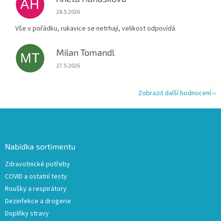
AH
Hodnocení obchodu je 5 z 5 hvězdiček.
28.5.2026
Vše v pořádku, rukavice se netrhají, velikost odpovídá.
Milan Tomandl
MT
Hodnocení obchodu je 5 z 5 hvězdiček.
27.5.2026
Zobrazit další hodnocení
Z
á
p
a
Nabídka sortimentu
t
Zdravotnické potřeby
í
COVID a ostatní testy
Roušky a respirátory
Dezinfekce a drogerie
Doplňky stravy