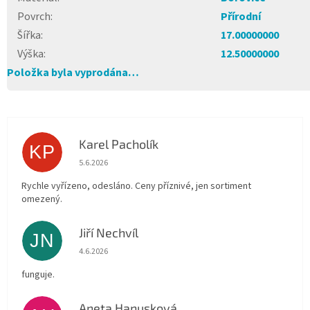
Povrch
:
Přírodní
Šířka
:
17.00000000
Výška
:
12.50000000
Položka byla vyprodána…
Karel Pacholík
KP
Hodnocení obchodu je 4 z 5 hvězdiček.
5.6.2026
Rychle vyřízeno, odesláno. Ceny příznivé, jen sortiment
omezený.
Jiří Nechvíl
JN
Hodnocení obchodu je 5 z 5 hvězdiček.
4.6.2026
funguje.
Aneta Hanusková