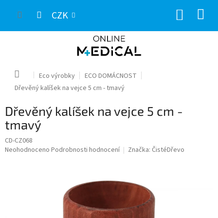
Přejít
NÁKUP
na
CZK
obsah
KOŠÍK
Domů
Eco výrobky
ECO DOMÁCNOST
Dřevěný kalíšek na vejce 5 cm - tmavý
Dřevěný kalíšek na vejce 5 cm -
tmavý
CD-CZ068
Průměrné
Neohodnoceno
Podrobnosti hodnocení
Značka:
ČistéDřevo
hodnocení
produktu
je
0,0
z
5
hvězdiček.