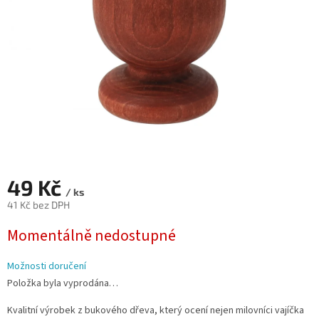
49 Kč
/ ks
41 Kč bez DPH
Měrná
Momentálně nedostupné
cena:
Možnosti doručení
Položka byla vyprodána…
Kvalitní výrobek z bukového dřeva, který ocení nejen milovníci vajíčka