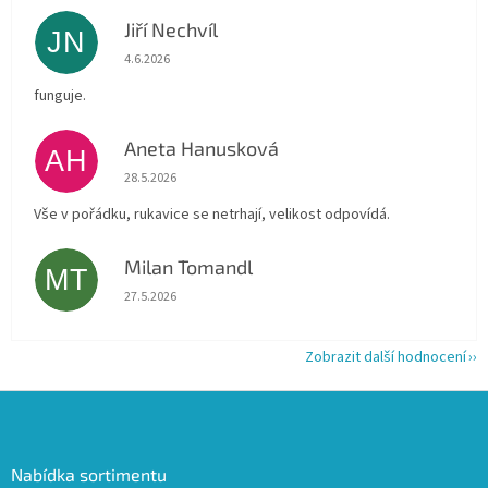
Jiří Nechvíl
JN
Hodnocení obchodu je 5 z 5 hvězdiček.
4.6.2026
funguje.
Aneta Hanusková
AH
Hodnocení obchodu je 5 z 5 hvězdiček.
28.5.2026
Vše v pořádku, rukavice se netrhají, velikost odpovídá.
Milan Tomandl
MT
Hodnocení obchodu je 5 z 5 hvězdiček.
27.5.2026
Zobrazit další hodnocení
Z
á
p
a
Nabídka sortimentu