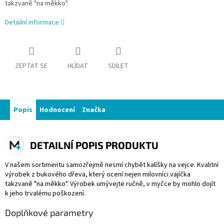
takzvaně "na měkko".
Detailní informace
ZEPTAT SE
HLÍDAT
SDÍLET
Popis
Hodnocení
Značka
DETAILNÍ POPIS PRODUKTU
V našem sortimentu samozřejmě nesmí chybět kalíšky na vejce. Kvalitní
výrobek z bukového dřeva, který ocení nejen milovníci vajíčka
takzvaně "na měkko". Výrobek umývejte ručně, v myčce by mohlo dojít
k jeho trvalému poškození.
Doplňkové parametry