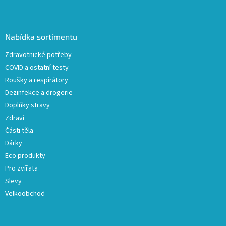
Z
á
p
a
Nabídka sortimentu
t
Zdravotnické potřeby
í
COVID a ostatní testy
Roušky a respirátory
Dezinfekce a drogerie
Doplňky stravy
Zdraví
Části těla
Dárky
Eco produkty
Pro zvířata
Slevy
Velkoobchod