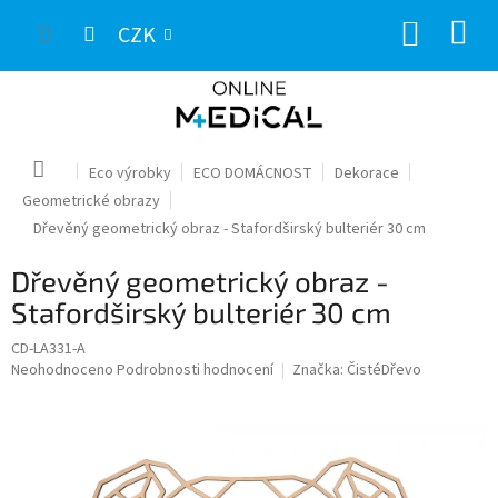
Přejít
NÁKUP
na
CZK
obsah
KOŠÍK
Domů
Eco výrobky
ECO DOMÁCNOST
Dekorace
Geometrické obrazy
Dřevěný geometrický obraz - Stafordširský bulteriér 30 cm
Dřevěný geometrický obraz -
Stafordširský bulteriér 30 cm
CD-LA331-A
Průměrné
Neohodnoceno
Podrobnosti hodnocení
Značka:
ČistéDřevo
hodnocení
produktu
je
0,0
z
5