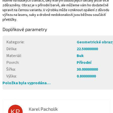
hlavně na hladkých stěnách, díky kterým budou jejich detaily ještě více
zdůrazněny. Obraz je v přírodní barvě, ale můžeme vám ho dodatečně
upravit na černou variantu. U výrobku může vzniknout opálení z důvodu
výřezu na laseru, suky a drobné nedokonalosti jsou běžnou součástí
překližky.
Doplňkové parametry
Kategorie
:
Geometrické obraz
Délka
:
22.50000000
Materiál
:
Buk
Povrch
:
Přírodní
Šířka
:
30.00000000
Výška
:
0.80000000
Položka byla vyprodána…
Karel Pacholík
KP