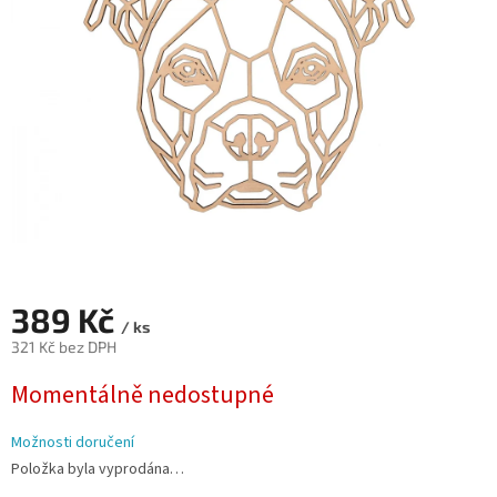
hvězdiček.
389 Kč
/ ks
321 Kč bez DPH
Měrná
Momentálně nedostupné
cena:
Možnosti doručení
Položka byla vyprodána…