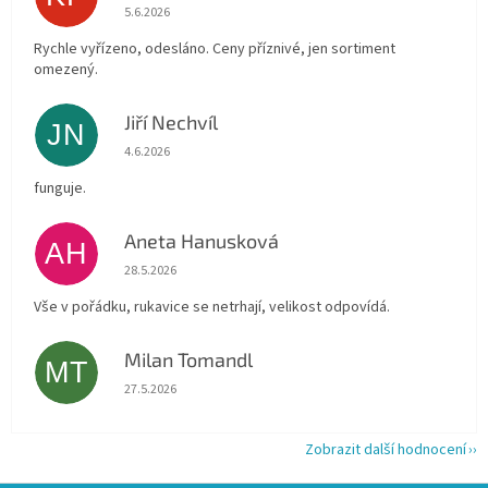
Hodnocení obchodu je 4 z 5 hvězdiček.
5.6.2026
Rychle vyřízeno, odesláno. Ceny příznivé, jen sortiment
omezený.
Jiří Nechvíl
JN
Hodnocení obchodu je 5 z 5 hvězdiček.
4.6.2026
funguje.
Aneta Hanusková
AH
Hodnocení obchodu je 5 z 5 hvězdiček.
28.5.2026
Vše v pořádku, rukavice se netrhají, velikost odpovídá.
Milan Tomandl
MT
Hodnocení obchodu je 5 z 5 hvězdiček.
27.5.2026
Zobrazit další hodnocení