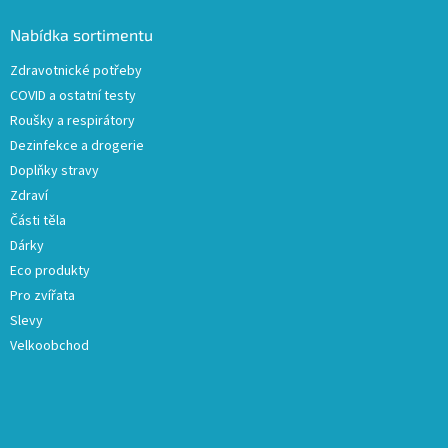
p
a
Nabídka sortimentu
t
Zdravotnické potřeby
í
COVID a ostatní testy
Roušky a respirátory
Dezinfekce a drogerie
Doplňky stravy
Zdraví
Části těla
Dárky
Eco produkty
Pro zvířata
Slevy
Velkoobchod