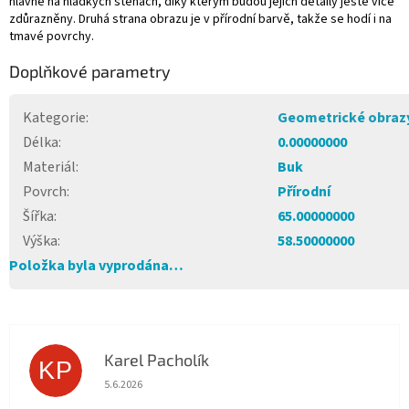
hlavně na hladkých stěnách, díky kterým budou jejich detaily ještě více
zdůrazněny. Druhá strana obrazu je v přírodní barvě, takže se hodí i na
tmavé povrchy.
Doplňkové parametry
Kategorie
:
Geometrické obraz
Délka
:
0.00000000
Materiál
:
Buk
Povrch
:
Přírodní
Šířka
:
65.00000000
Výška
:
58.50000000
Položka byla vyprodána…
Karel Pacholík
KP
Hodnocení obchodu je 4 z 5 hvězdiček.
5.6.2026