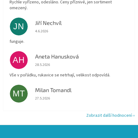
Rychle vyřízeno, odesláno. Ceny příznivé, jen sortiment
omezený.
Jiří Nechvíl
JN
Hodnocení obchodu je 5 z 5 hvězdiček.
4.6.2026
funguje.
Aneta Hanusková
AH
Hodnocení obchodu je 5 z 5 hvězdiček.
28.5.2026
Vše v pořádku, rukavice se netrhají, velikost odpovídá.
Milan Tomandl
MT
Hodnocení obchodu je 5 z 5 hvězdiček.
27.5.2026
Zobrazit další hodnocení
Z
á