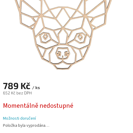
hvězdiček.
789 Kč
/ ks
652 Kč bez DPH
Měrná
Momentálně nedostupné
cena:
Možnosti doručení
Položka byla vyprodána…