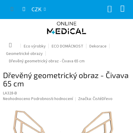
Přejít
NÁKUP
na
CZK
obsah
KOŠÍK
Domů
Eco výrobky
ECO DOMÁCNOST
Dekorace
Geometrické obrazy
Dřevěný geometrický obraz - Čivava 65 cm
Dřevěný geometrický obraz - Čivava
65 cm
LA328-B
Průměrné
Neohodnoceno
Podrobnosti hodnocení
Značka:
ČistéDřevo
hodnocení
produktu
je
0,0
z
5