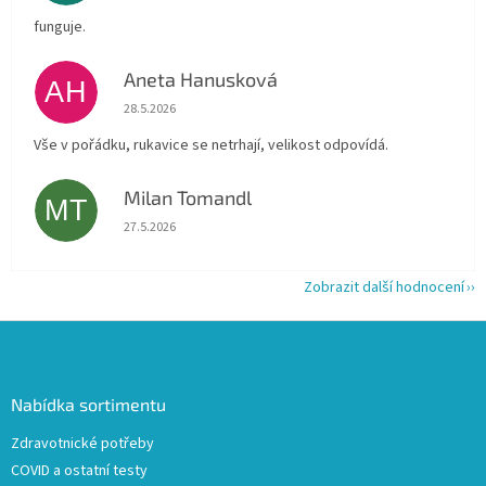
funguje.
Aneta Hanusková
AH
Hodnocení obchodu je 5 z 5 hvězdiček.
28.5.2026
Vše v pořádku, rukavice se netrhají, velikost odpovídá.
Milan Tomandl
MT
Hodnocení obchodu je 5 z 5 hvězdiček.
27.5.2026
Zobrazit další hodnocení
Z
á
p
a
Nabídka sortimentu
t
Zdravotnické potřeby
í
COVID a ostatní testy