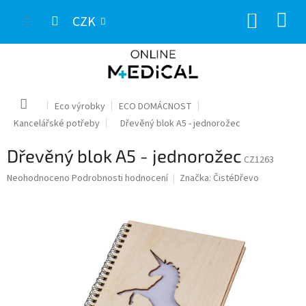
Přejít
NÁKUP
na
CZK
obsah
KOŠÍK
Domů
Eco výrobky
ECO DOMÁCNOST
Kancelářské potřeby
Dřevěný blok A5 - jednorožec
Dřevěný blok A5 - jednorožec
CZ1263
Průměrné
Neohodnoceno
Podrobnosti hodnocení
Značka:
ČistéDřevo
hodnocení
produktu
je
0,0
z
5
hvězdiček.