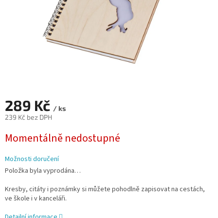
289 Kč
/ ks
239 Kč bez DPH
Měrná
Momentálně nedostupné
cena:
Možnosti doručení
Položka byla vyprodána…
Kresby, citáty i poznámky si můžete pohodlně zapisovat na cestách,
ve škole i v kanceláři.
Detailní informace