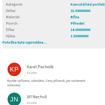
Kategorie
:
Kancelářské potřeb
Délka
:
21.50000000
Materiál
:
Bříza
Povrch
:
Přírodní
Šířka
:
16.00000000
Výška
:
1.50000000
Položka byla vyprodána…
Karel Pacholík
KP
Hodnocení obchodu je 4 z 5 hvězdiček.
5.6.2026
Rychle vyřízeno, odesláno. Ceny příznivé, jen sortiment
omezený.
Jiří Nechvíl
JN
Hodnocení obchodu je 5 z 5 hvězdiček.
4.6.2026