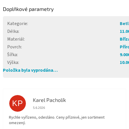
Doplňkové parametry
Kategorie
:
Bet
Délka
:
11.0
Materiál
:
Bříz
Povrch
:
Přír
Šířka
:
9.00
Výška
:
10.0
Položka byla vyprodána…
Karel Pacholík
KP
Hodnocení obchodu je 4 z 5 hvězdiček.
5.6.2026
Rychle vyřízeno, odesláno. Ceny příznivé, jen sortiment
omezený.