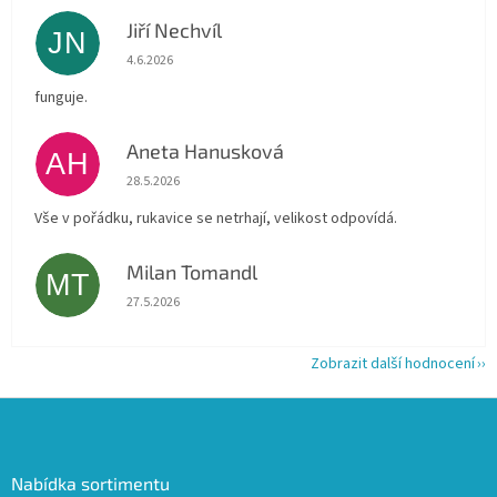
Jiří Nechvíl
JN
Hodnocení obchodu je 5 z 5 hvězdiček.
4.6.2026
funguje.
Aneta Hanusková
AH
Hodnocení obchodu je 5 z 5 hvězdiček.
28.5.2026
Vše v pořádku, rukavice se netrhají, velikost odpovídá.
Milan Tomandl
MT
Hodnocení obchodu je 5 z 5 hvězdiček.
27.5.2026
Zobrazit další hodnocení
Z
á
p
a
Nabídka sortimentu