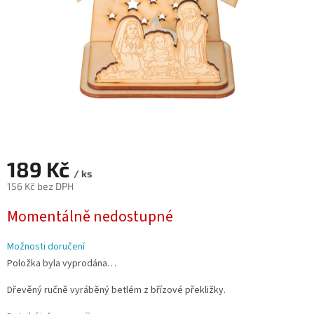
189 Kč
/ ks
156 Kč bez DPH
Měrná
Momentálně nedostupné
cena:
Možnosti doručení
Položka byla vyprodána…
Dřevěný ručně vyráběný betlém z břízové překližky.