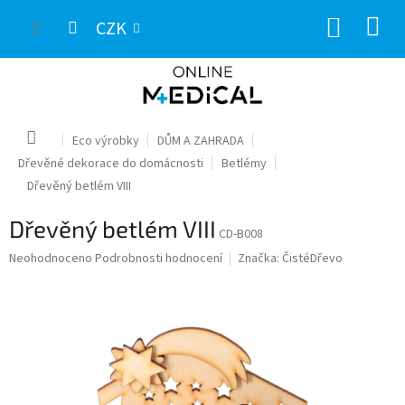
Přejít
NÁKUP
na
CZK
obsah
KOŠÍK
Domů
Eco výrobky
DŮM A ZAHRADA
Dřevěné dekorace do domácnosti
Betlémy
Dřevěný betlém VIII
Dřevěný betlém VIII
CD-B008
Průměrné
Neohodnoceno
Podrobnosti hodnocení
Značka:
ČistéDřevo
hodnocení
produktu
je
0,0
z
5
hvězdiček.