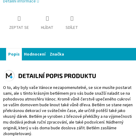
Detailní informace
ZEPTAT SE
HLÍDAT
SDÍLET
Popis
Hodnocení
Značka
DETAILNÍ POPIS PRODUKTU
O to, aby byly vaše Vánoce nezapomenutelné, se sice musíte postarat
sami, ale s tímto krásným betlémem pro vás bude snažší naladit se na
pohodovou atmosféru Vánoc. Kromě vůně čerstvě upečeného cukroví
se vaším domovem bude linout také vůně dřeva. Betlém se stane nejen
překrásnou dekorací ve svátečním čase, ale určitě potěší také jako
vkusný dárek. Betlém je vyroben z březové překližky a na výjimečnosti
mu dodává jednak ruční zpracování, ale také podsvícení. Nádherný
originál, který u vás doma bude doslova zářit. Betlém zasíláme
zkompletovaný.