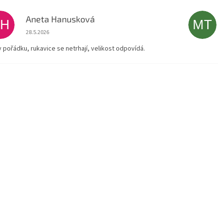
Aneta Hanusková
AH
MT
Hodnocení obchodu je 5 z 5 hvězdiček.
28.5.2026
v pořádku, rukavice se netrhají, velikost odpovídá.