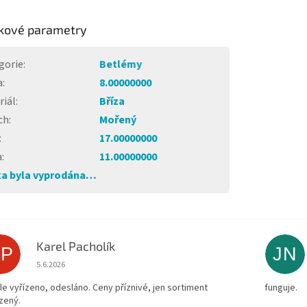
kové parametry
gorie
:
Betlémy
a
:
8.00000000
riál
:
Bříza
ch
:
Mořený
:
17.00000000
a
:
11.00000000
a byla vyprodána…
Karel Pacholík
KP
JN
Hodnocení obchodu je 4 z 5 hvězdiček.
5.6.2026
le vyřízeno, odesláno. Ceny příznivé, jen sortiment
funguje.
zený.