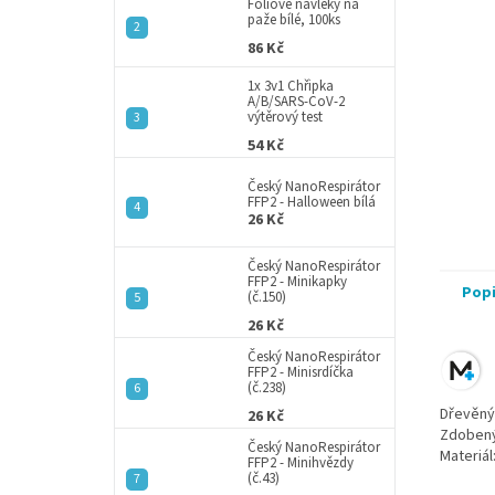
a
Fóliové návleky na
paže bílé, 100ks
n
86 Kč
e
l
1x 3v1 Chřipka
A/B/SARS-CoV-2
výtěrový test
54 Kč
Český NanoRespirátor
FFP2 - Halloween bílá
26 Kč
Český NanoRespirátor
FFP2 - Minikapky
Pop
(č.150)
26 Kč
Český NanoRespirátor
FFP2 - Minisrdíčka
(č.238)
Dřevěný 
26 Kč
Zdobený 
Český NanoRespirátor
Materiál
FFP2 - Minihvězdy
(č.43)