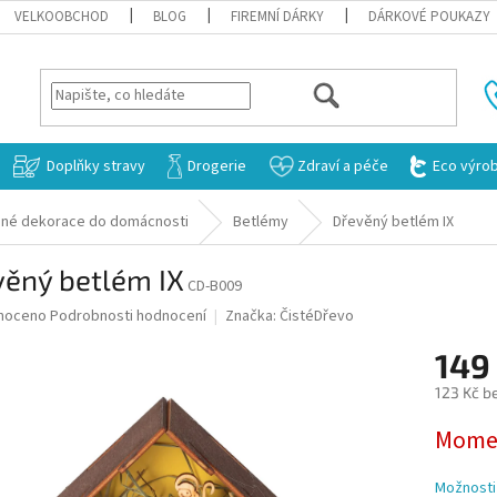
VELKOOBCHOD
BLOG
FIREMNÍ DÁRKY
DÁRKOVÉ POUKAZY
HLEDAT
Doplňky stravy
Drogerie
Zdraví a péče
Eco výro
né dekorace do domácnosti
Betlémy
Dřevěný betlém IX
věný betlém IX
CD-B009
né
noceno
Podrobnosti hodnocení
Značka:
ČistéDřevo
ní
149
u
123 Kč b
Měrná
Momen
cena:
ek.
Možnosti