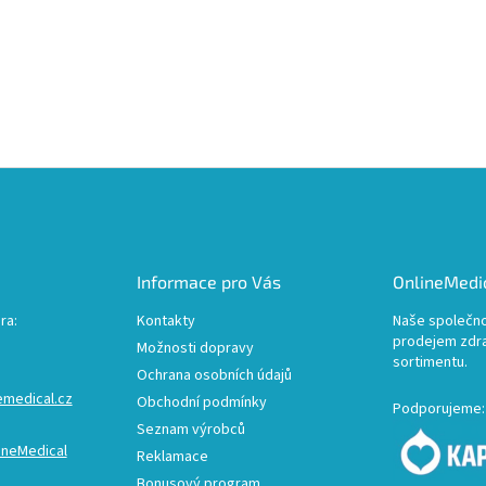
Informace pro Vás
OnlineMedic
ra:
Kontakty
Naše společno
prodejem zdr
Možnosti dopravy
sortimentu.
Ochrana osobních údajů
emedical.cz
Obchodní podmínky
Podporujeme:
Seznam výrobců
ineMedical
Reklamace
Bonusový program