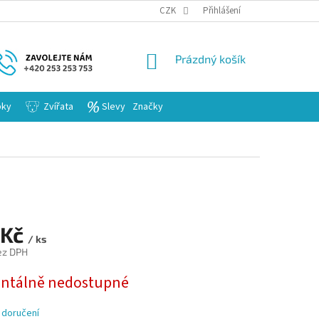
KARIERA
CZK
Přihlášení
NÁKUPNÍ
Prázdný košík
KOŠÍK
bky
Zvířata
Slevy
Značky
 Kč
/ ks
ez DPH
tálně nedostupné
 doručení