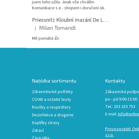
jsem toho užila. Jinak vše chválím.
Komunikace s e - shopem i doručení ok.
Priessnitz Kloubní mazání De Luxe, 200ml
Milan Tomandl
|
Hodnocení produktu je 5 z 5 hvězdiček.
Mě pomáhá 👍
Z
á
p
a
t
Nabídka sortimentu
Kontakty
í
Zdravotnické potřeby
Zákaznická podpo
po - pá 9:00-15:00
COVID a ostatní testy
Tel.: 253 253 753
Roušky a respirátory
E-mail:
info@onlin
Dezinfekce a drogerie
Doplňky stravy
Provozovatel: Onl
Zdraví
s.r.o.
Části těla