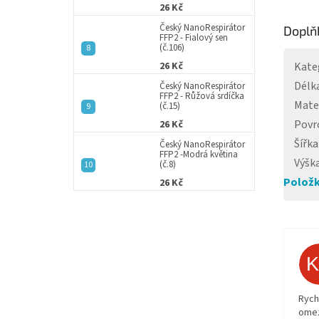
26 Kč
Český NanoRespirátor
Doplň
FFP2 - Fialový sen
(č.106)
Kate
26 Kč
Délk
Český NanoRespirátor
FFP2 - Růžová srdíčka
Mate
(č.15)
Povr
26 Kč
Šířka
Český NanoRespirátor
FFP2 -Modrá květina
Výšk
(č.8)
Položk
26 Kč
Rych
ome