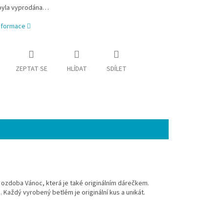
byla vyprodána…
informace
ZEPTAT SE
HLÍDAT
SDÍLET
 ozdoba Vánoc, která je také originálním dárečkem.
Každý vyrobený betlém je originální kus a unikát.