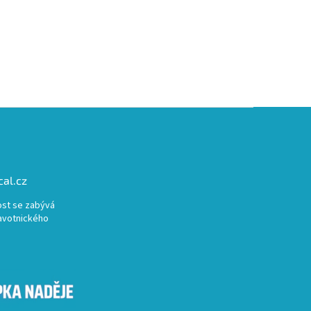
al.cz
st se zabývá
avotnického