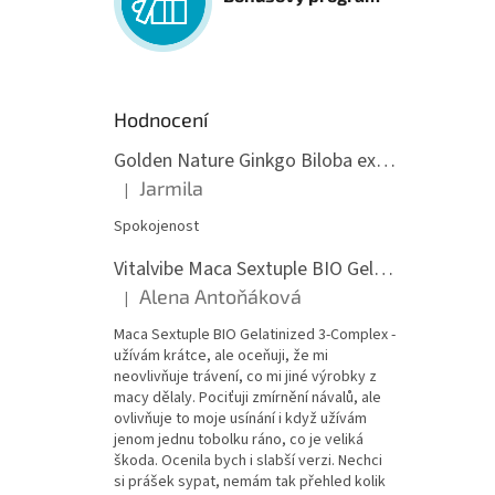
Hodnocení
Golden Nature Ginkgo Biloba extrakt 50:1 60mg, 100 kapslí
Jarmila
|
Hodnocení produktu je 5 z 5 hvězdiček.
Spokojenost
Vitalvibe Maca Sextuple BIO Gelatinized 3-Complex, 60 kapslí
Alena Antoňáková
|
Hodnocení produktu je 5 z 5 hvězdiček.
Maca Sextuple BIO Gelatinized 3-Complex -
užívám krátce, ale oceňuji, že mi
neovlivňuje trávení, co mi jiné výrobky z
macy dělaly. Pociťuji zmírnění návalů, ale
ovlivňuje to moje usínání i když užívám
jenom jednu tobolku ráno, co je veliká
škoda. Ocenila bych i slabší verzi. Nechci
si prášek sypat, nemám tak přehled kolik