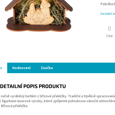
Položka 
Detailní 
TISK
is
Hodnocení
Značka
DETAILNÍ POPIS PRODUKTU
ručně vyráběný betlém z břízové překližky. Tradiční a trpělivě opracovaná
figurkami laserové výroby, které zpříjemní pohodovou vánoční atmosféru. 
: Břízová překližka