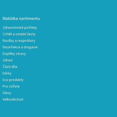
Z
á
p
a
Nabídka sortimentu
t
Zdravotnické potřeby
í
COVID a ostatní testy
Roušky a respirátory
Dezinfekce a drogerie
Doplňky stravy
Zdraví
Části těla
Dárky
Eco produkty
Pro zvířata
Slevy
Velkoobchod