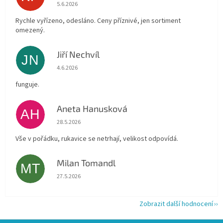
Hodnocení obchodu je 4 z 5 hvězdiček.
5.6.2026
Rychle vyřízeno, odesláno. Ceny příznivé, jen sortiment
omezený.
Jiří Nechvíl
JN
Hodnocení obchodu je 5 z 5 hvězdiček.
4.6.2026
funguje.
Aneta Hanusková
AH
Hodnocení obchodu je 5 z 5 hvězdiček.
28.5.2026
Vše v pořádku, rukavice se netrhají, velikost odpovídá.
Milan Tomandl
MT
Hodnocení obchodu je 5 z 5 hvězdiček.
27.5.2026
Zobrazit další hodnocení