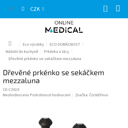
Přejít
NÁKUP
na
CZK
obsah
KOŠÍK
Domů
Eco výrobky
ECO DOMÁCNOST
Nádobí do kuchyně
Prkénka a tácy
Dřevěné prkénko se sekáčkem mezzaluna
Dřevěné prkénko se sekáčkem
mezzaluna
CD-CZ619
Průměrné
Neohodnoceno
Podrobnosti hodnocení
Značka:
ČistéDřevo
hodnocení
produktu
je
0,0
z
5