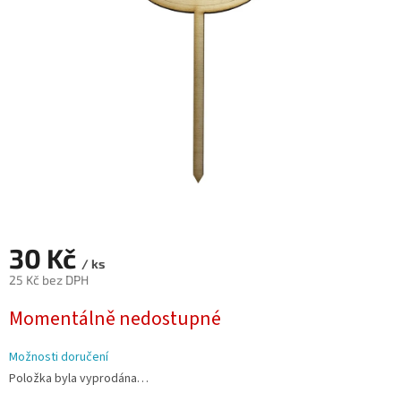
hvězdiček.
30 Kč
/ ks
25 Kč bez DPH
Měrná
Momentálně nedostupné
cena:
Možnosti doručení
Položka byla vyprodána…