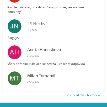
Rychle vyřízeno, odesláno. Ceny příznivé, jen sortiment
omezený.
Jiří Nechvíl
JN
Hodnocení obchodu je 5 z 5 hvězdiček.
4.6.2026
funguje.
Aneta Hanusková
AH
Hodnocení obchodu je 5 z 5 hvězdiček.
28.5.2026
Vše v pořádku, rukavice se netrhají, velikost odpovídá.
Milan Tomandl
MT
Hodnocení obchodu je 5 z 5 hvězdiček.
27.5.2026
Zobrazit další hodnocení
Z