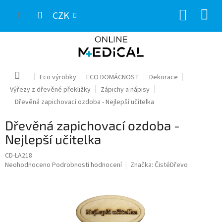
Přejít
NÁKUP
na
CZK
obsah
KOŠÍK
Domů
Eco výrobky
ECO DOMÁCNOST
Dekorace
Výřezy z dřevěné překližky
Zápichy a nápisy
Dřevěná zapichovací ozdoba - Nejlepší učitelka
Dřevěná zapichovací ozdoba -
Nejlepší učitelka
CD-LA218
Průměrné
Neohodnoceno
Podrobnosti hodnocení
Značka:
ČistéDřevo
hodnocení
produktu
je
0,0
z
5