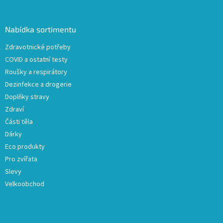
á
p
a
Nabídka sortimentu
t
Zdravotnické potřeby
í
COVID a ostatní testy
Roušky a respirátory
Dezinfekce a drogerie
Doplňky stravy
Zdraví
Části těla
Dárky
Eco produkty
Pro zvířata
Slevy
Velkoobchod