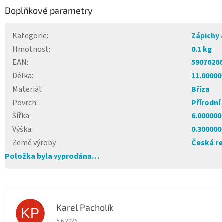
Doplňkové parametry
Kategorie
:
Zápichy 
Hmotnost
:
0.1 kg
EAN
:
5907626
Délka
:
11.00000
Materiál
:
Bříza
Povrch
:
Přírodní
Šířka
:
6.000000
Výška
:
0.300000
Země výroby
:
Česká r
Položka byla vyprodána…
Karel Pacholík
KP
Hodnocení obchodu je 4 z 5 hvězdiček.
5.6.2026