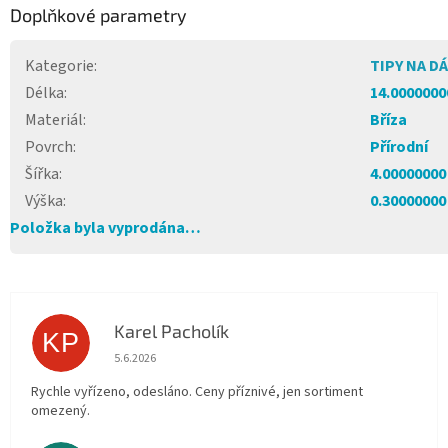
Doplňkové parametry
Kategorie
:
TIPY NA D
Délka
:
14.0000000
Materiál
:
Bříza
Povrch
:
Přírodní
Šířka
:
4.00000000
Výška
:
0.30000000
Položka byla vyprodána…
Karel Pacholík
KP
Hodnocení obchodu je 4 z 5 hvězdiček.
5.6.2026
Rychle vyřízeno, odesláno. Ceny příznivé, jen sortiment
omezený.