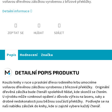
voňavou dřevěnou záložkou vyrobenou z břízové překližky.
Detailní informace
ZEPTAT SE
HLÍDAT
SDÍLET
Popis
Hodnocení
Značka
DETAILNÍ POPIS PRODUKTU
Kouzlo knihy v ruce u praskání dřeva rodinného krbu umocníme
voňavou dřevěnou záložkou vyrobenou z březové překližky. Originální
dřevěná záložka bude čtenáři spolehlivě hlídat, kde skončil se čtením.
U výrobku může vzniknout opálení z důvodu výřezu na laseru, suky a
drobné nedokonalosti jsou běžnou součástí překližky. Podívejte se na
naši nabídku záložek do knihy, kde si zajisté vybere každý čtenář.