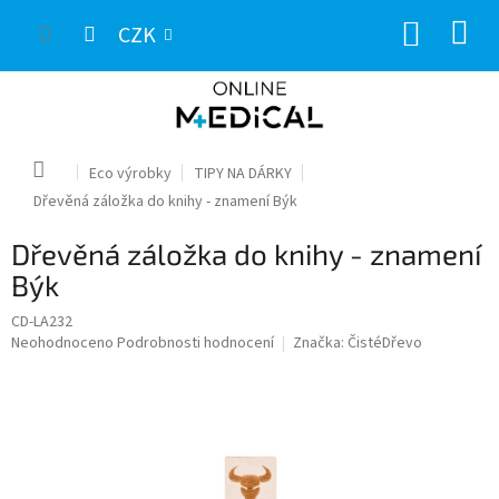
Přejít
NÁKUP
na
CZK
obsah
KOŠÍK
Domů
Eco výrobky
TIPY NA DÁRKY
Dřevěná záložka do knihy - znamení Býk
Dřevěná záložka do knihy - znamení
Býk
CD-LA232
Průměrné
Neohodnoceno
Podrobnosti hodnocení
Značka:
ČistéDřevo
hodnocení
produktu
je
0,0
z
5
hvězdiček.