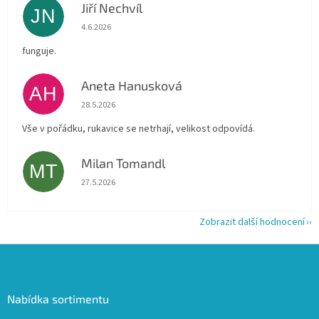
Jiří Nechvíl
JN
Hodnocení obchodu je 5 z 5 hvězdiček.
4.6.2026
funguje.
Aneta Hanusková
AH
Hodnocení obchodu je 5 z 5 hvězdiček.
28.5.2026
Vše v pořádku, rukavice se netrhají, velikost odpovídá.
Milan Tomandl
MT
Hodnocení obchodu je 5 z 5 hvězdiček.
27.5.2026
Zobrazit další hodnocení
Z
á
p
a
Nabídka sortimentu
t